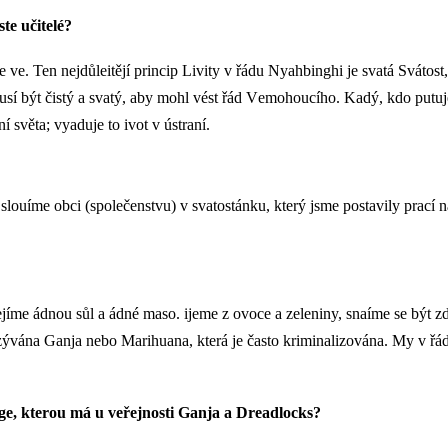
te učitelé?
e ve. Ten nejdůleitějí princip Livity v řádu Nyahbinghi je svatá Svát
í být čistý a svatý, aby mohl vést řád Vemohoucího. Kadý, kdo putuje
světa; vyaduje to ivot v ústraní.
ouíme obci (společenstvu) v svatostánku, který jsme postavily prací 
jíme ádnou sůl a ádné maso. ijeme z ovoce a zeleniny, snaíme se být z
azývána Ganja nebo Marihuana, která je často kriminalizována. My v řád
image, kterou má u veřejnosti Ganja a Dreadlocks?