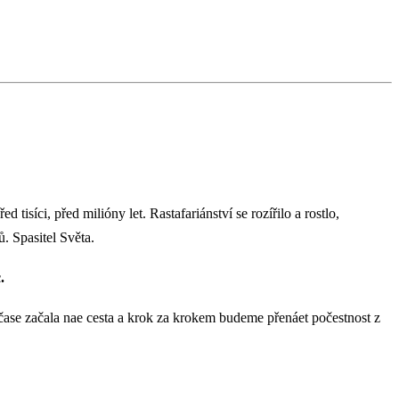
ed tisíci, před milióny let. Rastafariánství se rozířilo a rostlo,
. Spasitel Světa.
.
 čase začala nae cesta a krok za krokem budeme přenáet počestnost z