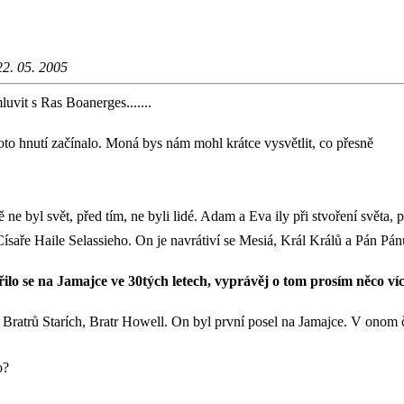
22. 05. 2005
uvit s Ras Boanerges.......
toto hnutí začínalo. Moná bys nám mohl krátce vysvětlit, co přesně
ne byl svět, před tím, ne byli lidé. Adam a Eva ily při stvoření světa, př
ísaře Haile Selassieho. On je navrátiví se Mesiá, Král Králů a Pán Pánů
zířilo se na Jamajce ve 30tých letech, vyprávěj o tom prosím něco víc
ch Bratrů Starích, Bratr Howell. On byl první posel na Jamajce. V onom
o?