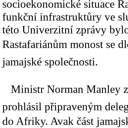
socioekonomické situace Ra
funkční infrastruktůry ve 
této Univerzitní zprávy bylo
Rastafariánům monost se d
jamajské společnosti.
Ministr Norman Manley z P
prohlásil připraveným deleg
do Afriky. Avak část jamaj