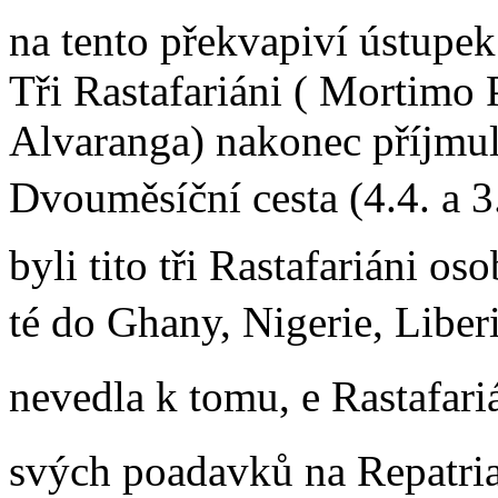
na tento překvapiví ústupe
Tři Rastafariáni ( Mortimo
Alvaranga) nakonec příjmuli
Dvouměsíční cesta (4.4. a 
byli tito tři Rastafariáni o
té do Ghany, Nigerie, Liber
nevedla k tomu, e Rastafari
svých poadavků na Repatriac