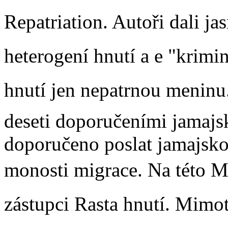
Repatriation. Autoři dali jas
heterogení hnutí a e "krimi
hnutí jen nepatrnou meninu.
deseti doporučeními jamajs
doporučeno poslat jamajskou
monosti migrace. Na této M
zástupci Rasta hnutí. Mimot