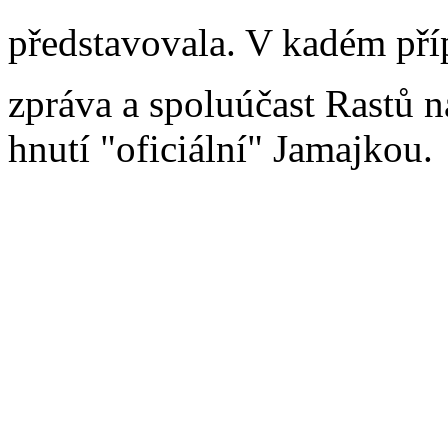
představovala. V kadém př
zpráva a spoluúčast Rastů n
hnutí "oficiální" Jamajkou.