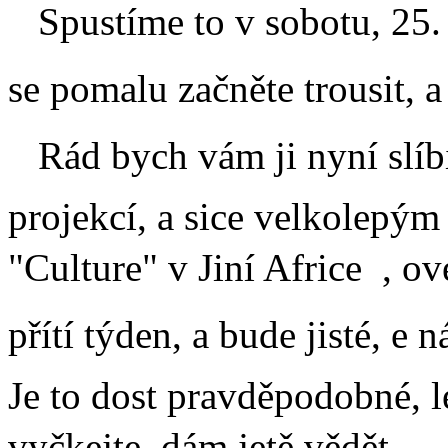
Spustíme to v sobotu, 25. 
se pomalu začněte trousit, 
Rád bych vám ji nyní slíb
projekcí, a sice velkolepý
"Culture" v Jiní Africe
, ov
přítí týden, a bude jisté, 
Je to dost pravděpodobné, l
vyčkejte, dám jetě vědět.