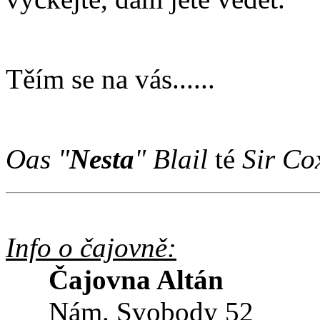
Těím se na vás......
Oas "
Nesta
" Blail
té
Sir Co
Info o čajovně:
Čajovna Altán
Nám. Svobody 52