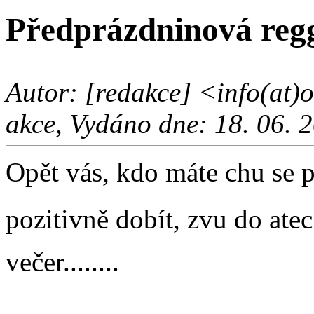
Předprázdninová regga
Autor: [redakce] <info(at)
akce, Vydáno dne: 18. 06. 
Opět vás, kdo máte chu se
pozitivně dobít, zvu do at
večer........