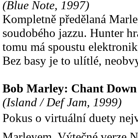
(Blue Note, 1997)
Kompletně předělaná Marley
soudobého jazzu. Hunter hr
tomu má spoustu elektronik
Bez basy je to ulítlé, neobvy
Bob Marley: Chant Down
(Island / Def Jam, 1999)
Pokus o virtuální duety nej
Marleyem. Výtečné verze N