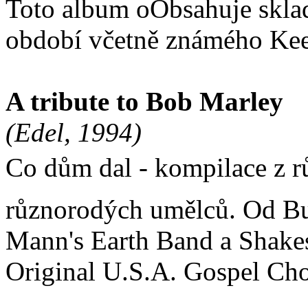
Toto album oObsahuje skla
období včetně známého Kee
A tribute to Bob Marley
(Edel, 1994)
Co dům dal - kompilace z rů
různorodých umělců. Od B
Mann's Earth Band a Shakes
Original U.S.A. Gospel Cho