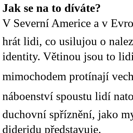
Jak se na to díváte?
V Severní Americe a v Evro
hrát lidi, co usilujou o na
identity. Větinou jsou to lid
mimochodem protínají vech
náboenství spoustu lidí nato
duchovní spříznění, jako m
dideridu představuje.