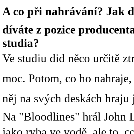
A co při nahrávání? Jak di
díváte z pozice producent
studia?
Ve studiu did něco určitě ztr
moc. Potom, co ho nahraje,
něj na svých deskách hraju j
Na "Bloodlines" hrál John 
jako ryba ve vodě, ale to, co