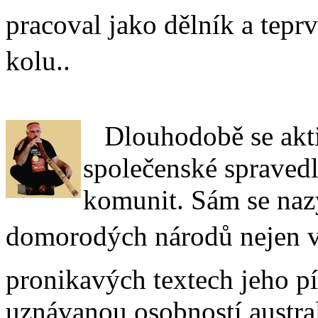
pracoval jako dělník a tep
kolu..
Dlouhodobě se akti
společenské spravedl
komunit. Sám se naz
domorodých národů nejen v Au
pronikavých textech jeho pí
uznávanou osobností austra