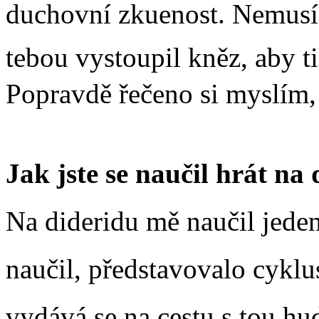
duchovní zkuenost. Nemusí
tebou vystoupil kněz, aby ti
Popravdě řečeno si myslím, 
Jak jste se naučil hrát na 
Na dideridu mě naučil jeden
naučil, představovalo cyklus p
vydává se na cestu s tou hu