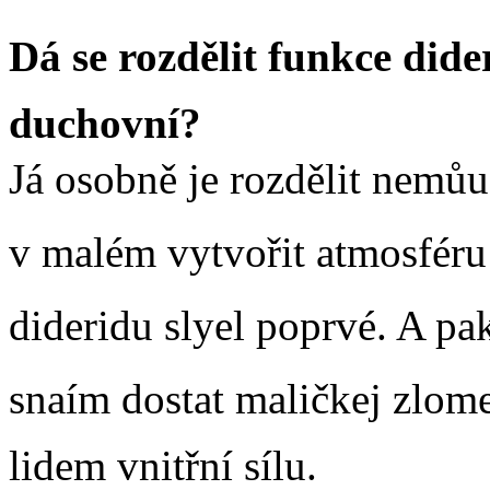
Dá se rozdělit funkce did
duchovní?
Já osobně je rozdělit nemůu.
v malém vytvořit atmosféru 
dideridu slyel poprvé. A pa
snaím dostat maličkej zlome
lidem vnitřní sílu.