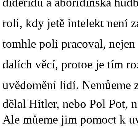
dideridu a aboridinská hu
roli, kdy jetě intelekt ne
tomhle poli pracoval, nejen s
dalích věcí, protoe je tím 
uvědomění lidí. Nemůeme zm
dělal Hitler, nebo Pol Pot, 
Ale můeme jim pomoct k u