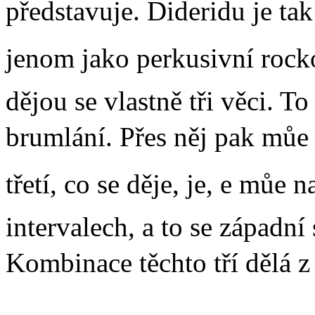
představuje. Dideridu je tak s
jenom jako perkusivní rockov
dějou se vlastně tři věci. To
brumlání. Přes něj pak můe
třetí, co se děje, je, e můe
intervalech, a to se západní
Kombinace těchto tří dělá z d