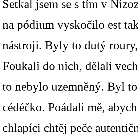
Setkal jsem se s tím v Nizoz
na pódium vyskočilo est t
nástroji. Byly to dutý roury,
Foukali do nich, dělali vec
to nebylo uzemněný. Byl to 
cédéčko. Poádali mě, abych 
chlapíci chtěj peče autentič