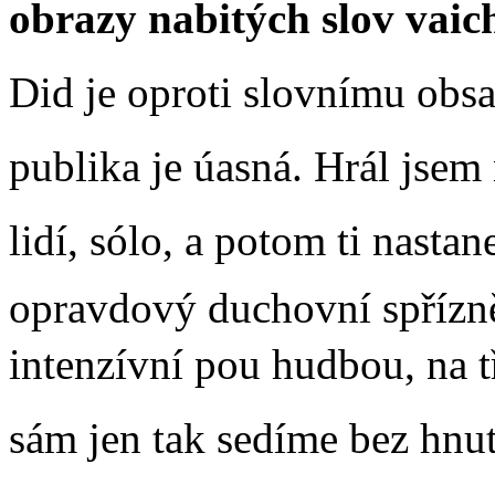
obrazy nabitých slov vaic
Did je oproti slovnímu obs
publika je úasná. Hrál jsem 
lidí, sólo, a potom ti nastan
opravdový duchovní spřízně
intenzívní pou hudbou, na tři
sám jen tak sedíme bez hnutí