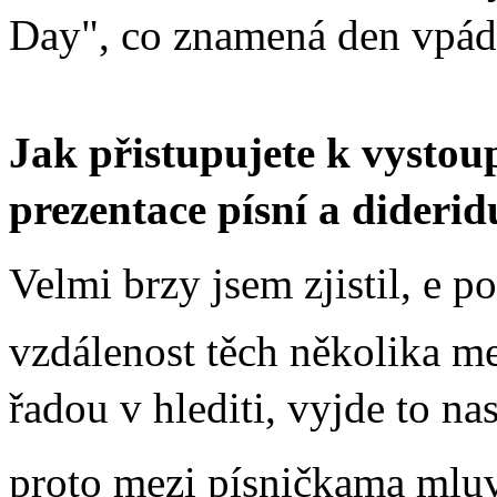
Day", co znamená den vpádu
Jak přistupujete k vystou
prezentace písní a dideri
Velmi brzy jsem zjistil, e 
vzdálenost těch několika m
řadou v hlediti, vyjde to n
proto mezi písničkama mlu