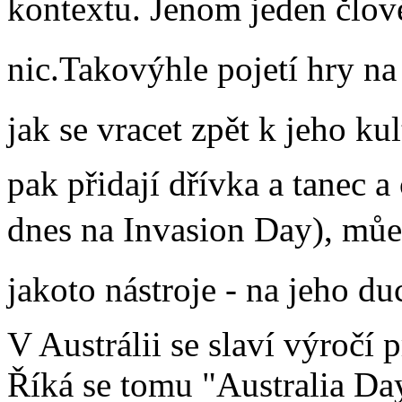
kontextu. Jenom jeden člověk
nic.Takovýhle pojetí hry na
jak se vracet zpět k jeho ku
pak přidají dřívka a tanec a
dnes na Invasion Day), můe
jakoto nástroje - na jeho du
V Austrálii se slaví výročí 
Říká se tomu "Australia Da