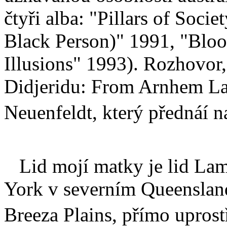
čtyři alba: "Pillars of Soci
Black Person)" 1991, "Bloo
Illusions" 1993). Rozhovor
Didjeridu: From Arnhem Lan
Neuenfeldt, který přednáí 
Lid mojí matky je lid Lam
York v severním Queensland
Breeza Plains, přímo uprostř