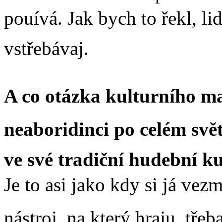
pouívá. Jak bych to řekl, l
vstřebávaj.
A co otázka kulturního ma
neaboridinci po celém svět
ve své tradiční hudební ku
Je to asi jako kdy si já ve
nástroj, na který hraju, tře