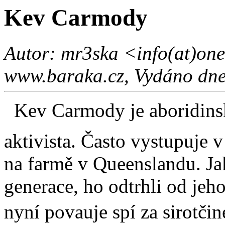
Kev Carmody
Autor: mr3ska <info(at)one
www.baraka.cz, Vydáno dne
Kev Carmody je aboridinsk
aktivista. Často vystupuje v
na farmě v Queenslandu. J
generace, ho odtrhli od jeho
nyní povauje spí za sirotči