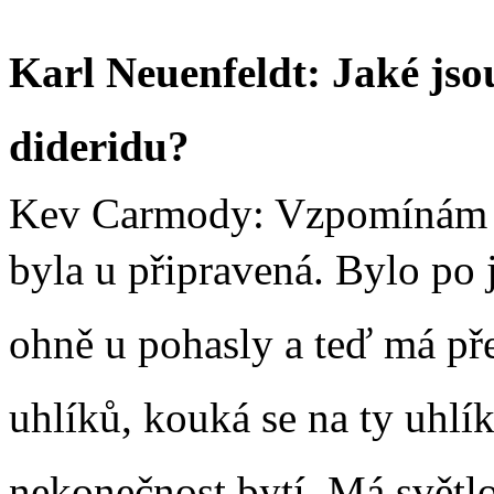
Karl Neuenfeldt: Jaké jso
dideridu?
Kev Carmody: Vzpomínám si,
byla u připravená. Bylo po 
ohně u pohasly a teď má př
uhlíků, kouká se na ty uhlí
nekonečnost bytí. Má světl