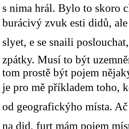
s nima hrál. Bylo to skoro
burácivý zvuk esti didů, a
slyet, e se snaili posloucha
zpátky. Musí to být uzemně
tom prostě být pojem nějak
je pro mě příkladem toho, kd
od geografickýho místa. Ač 
na did, furt mám pojem míst