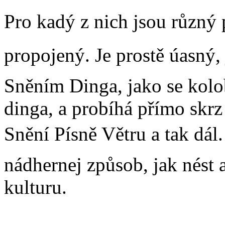
Pro kadý z nich jsou různý 
propojený. Je prostě úasný,
Sněním Dinga, jako se kolo
dinga, a probíhá přímo skr
Snění Písně Větru a tak dál.
nádhernej způsob, jak nést 
kulturu.