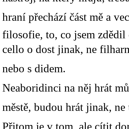
hraní přechází část mě a v
filosofie, to, co jsem zdědi
cello o dost jinak, ne filha
nebo s didem.
Neaboridinci na něj hrát mů
městě, budou hrát jinak, ne 
Přitom je v tom, ale cítit d