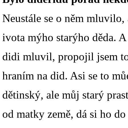
Neustále se o něm mluvilo, a
ivota mýho starýho děda. A 
didi mluvil, propojil jsem 
hraním na did. Asi se to mů
dětinský, ale můj starý pras
od matky země, dá si ho do