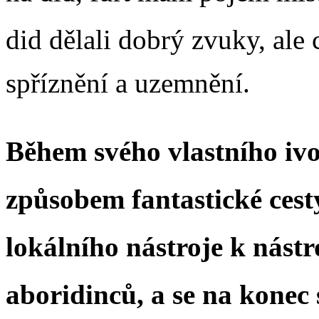
did dělali dobrý zvuky, al
spříznění a uzemnění.
Během svého vlastního iv
způsobem fantastické cest
lokálního nástroje k nástr
aboridinců, a se na kone