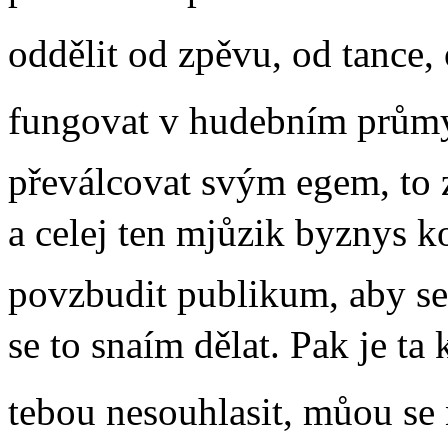
oddělit od zpěvu, od tance,
fungovat v hudebním průmy
převálcovat svým egem, to
a celej ten mjůzik byznys k
povzbudit publikum, aby se 
se to snaím dělat. Pak je 
tebou nesouhlasit, můou se 