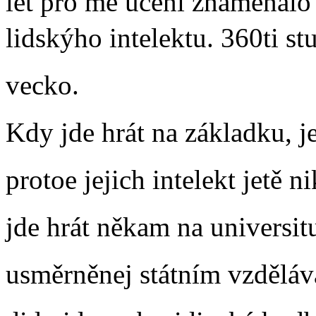
let pro mě učení znamenalo 
lidskýho intelektu. 360ti st
vecko.
Kdy jde hrát na základku, 
protoe jejich intelekt jetě
jde hrát někam na universitu
usměrněnej státním vzděláv