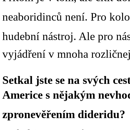
neaboridinců není. Pro kolon
hudební nástroj. Ale pro nás
vyjádření v mnoha rozlične
Setkal jste se na svých ce
Americe s nějakým nevho
zpronevěřením dideridu?