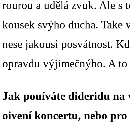
rourou a udělá zvuk. Ale s
kousek svýho ducha. Take v
nese jakousi posvátnost. Kdy
opravdu výjimečnýho. A to s
Jak pouíváte dideridu na
oivení koncertu, nebo pr