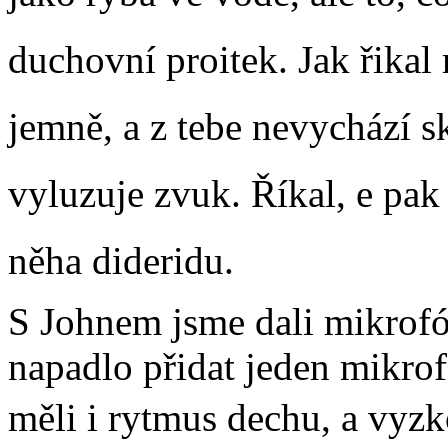
duchovní proitek. Jak řikal 
jemně, a z tebe nevychází s
vyluzuje zvuk. Říkal, e pa
něha dideridu.
S Johnem jsme dali mikrofón
napadlo přidat jeden mikro
měli i rytmus dechu, a vyzk