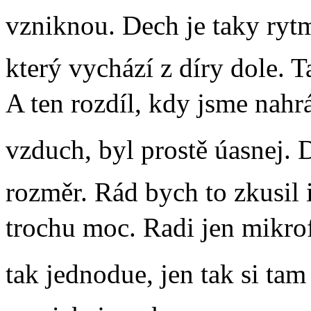
vzniknou. Dech je taky rytmu
který vychází z díry dole. T
A ten rozdíl, kdy jsme nahr
vzduch, byl prostě úasnej.
rozměr. Rád bych to zkusil i
trochu moc. Radi jen mikro
tak jednodue, jen tak si tam 