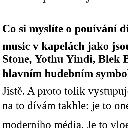
Co si myslíte o pouívání d
music v kapelách jako j
Stone, Yothu Yindi, Blek B
hlavním hudebním symbol
Jistě. A proto tolik vystup
na to dívám takhle: je to o
moderního média. Je to vloe