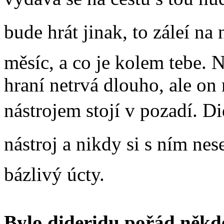
bude hrát jinak, to záleí na
měsíc, a co je kolem tebe.
hraní netrvá dlouho, ale on
nástrojem stojí v pozadí. Di
nástroj a nikdy si s ním nes
bázlivý úcty.
Bylo dideridu pořád někde