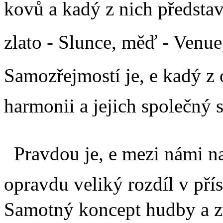
kovů a kadý z nich předsta
zlato - Slunce, měď - Venue,
Samozřejmostí je, e kadý 
harmonii a jejich společný 
Pravdou je, e mezi námi na
opravdu veliký rozdíl v pří
Samotný koncept hudby a z