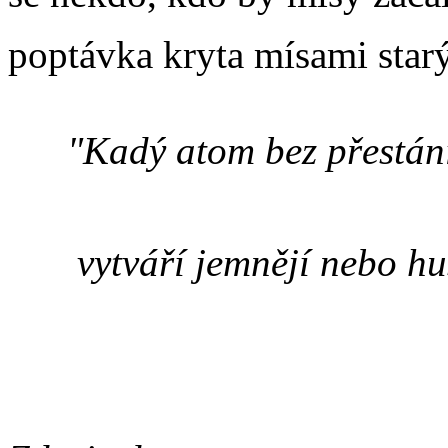
poptávka kryta mísami star
"Kadý atom bez přestání
vytváří jemnějí nebo hus