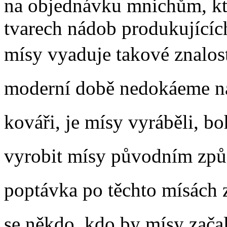
na objednávku mnichům, kte
tvarech nádob produkujících
mísy vyaduje takové znalost
moderní době nedokáeme n
kováři, je mísy vyráběli, bo
vyrobit mísy původním způ
poptávka po těchto mísách ze
se někdo, kdo by mísy začal