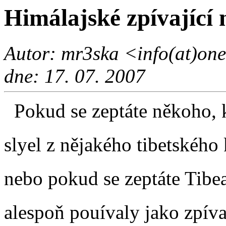
Himálajské zpívající 
Autor: mr3ska <info(at)on
dne: 17. 07. 2007
Pokud se zeptáte někoho, k
slyel z nějakého tibetského 
nebo pokud se zeptáte Tibea
alespoň pouívaly jako zpíva