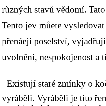
různých stavů vědomí. Tato 
Tento jev můete vysledovat
přenáejí poselství, vyjadřuj
uvolnění, nespokojenost a 
Existují staré zmínky o koč
vyráběli. Vyráběli je tito ř