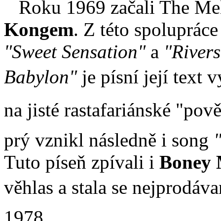
Roku 1969 začali The Mel
Kongem
. Z této spoluprác
"Sweet Sensation"
a
"Rivers
Babylon"
je písní její text
na jisté rastafariánské "po
prý vznikl následně i song
Tuto píseň zpívali i
Boney
věhlas a stala se nejprodáva
1978.