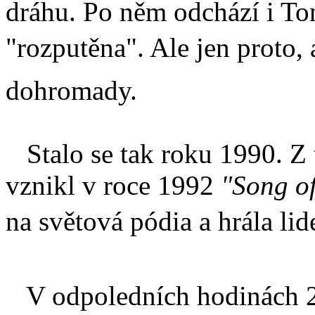
dráhu. Po něm odchází i To
"rozputěna". Ale jen proto
dohromady.
Stalo se tak roku 1990. Z 
vznikl v roce 1992
"Song o
na světová pódia a hrála lide
V odpoledních hodinách 28