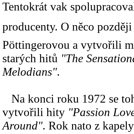
Tentokrát vak spolupracova
producenty. O něco později n
Pöttingerovou a vytvořili 
starých hitů
"The Sensation
Melodians"
.
Na konci roku 1972 se tohle
vytvořili hity
"Passion Lov
Around"
. Rok nato z kapel