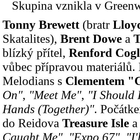
Skupina vznikla v Greenwic
Tonny Brewett
(bratr
Lloy
Skatalites),
Brent Dowe
a
T
blízký přítel,
Renford Cogl
vůbec přípravou materiálů.
Melodians s
Clementem "
On"
,
"Meet Me"
,
"I Should
Hands (Together)"
. Počátk
do Reidova
Treasure Isle
a 
Caught Me"
,
"Expo 67"
,
"I