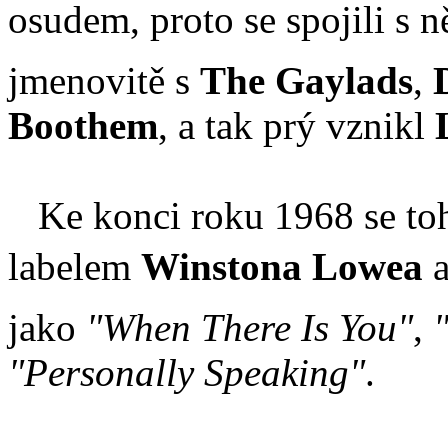
osudem, proto se spojili s n
jmenovitě s
The Gaylads
,
Boothem
, a tak prý vznikl
Ke konci roku 1968 se toh
labelem
Winstona Lowea
a
jako
"When There Is You"
,
"Personally Speaking"
.