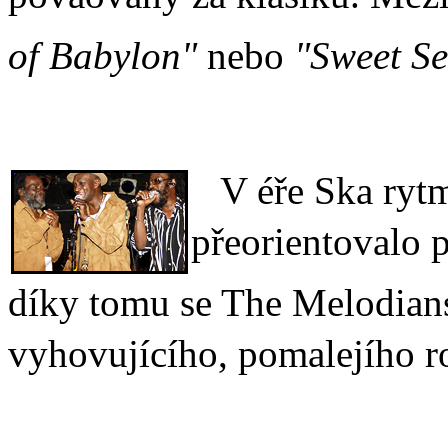
of Babylon"
nebo
"Sweet Se
V éře Ska rytm
přeorientovalo p
díky tomu se The Melodians
vyhovujícího, pomalejího r