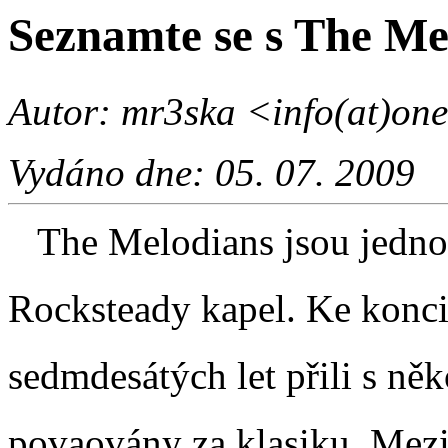
Seznamte se s The Me
Autor: mr3ska <info(at)onel
Vydáno dne: 05. 07. 2009
The Melodians jsou jednou
Rocksteady kapel. Ke konci 
sedmdesátých let přili s něk
povaovány za klasiku. Mezi