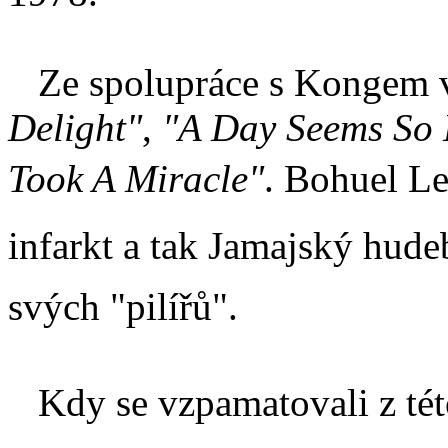
Ze spolupráce s Kongem vz
Delight"
,
"A Day Seems So
Took A Miracle"
. Bohuel L
infarkt a tak Jamajský hudeb
svých "pilířů".
Kdy se vzpamatovali z této 