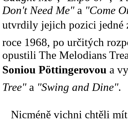
Don't Need Me"
a
"Come On 
utvrdily jejich pozici jedné
roce 1968, po určitých roz
opustili The Melodians Treas
Soniou Pöttingerovou
a vy
Tree"
a
"Swing and Dine"
.
Nicméně vichni chtěli mít