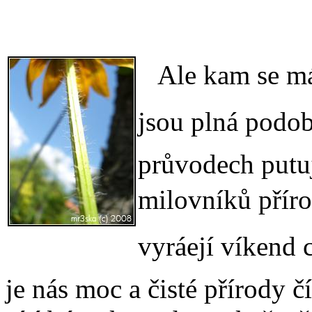
Ale kam se má 
jsou plná podobn
průvodech putu
milovníků příro
vyráejí víkend
je nás moc a čisté přírody 