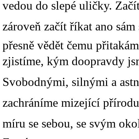
vedou do slepé uličky. Začí
zároveň začít říkat ano s
přesně vědět čemu přitakáme
zjistíme, kým doopravdy jsm
Svobodnými, silnými a ast
zachráníme mizející přírodu
míru se sebou, se svým okol