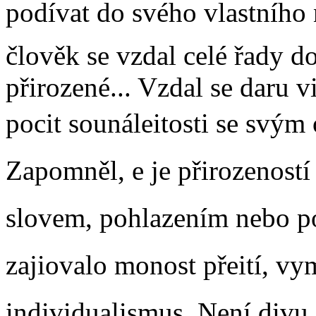
podívat do svého vlastního 
člověk se vzdal celé řady d
přirozené... Vzdal se daru vi
pocit sounáleitosti se svý
Zapomněl, e je přirozeností
slovem, pohlazením nebo po
zajiovalo monost přeití, 
individualismus. Není divu,