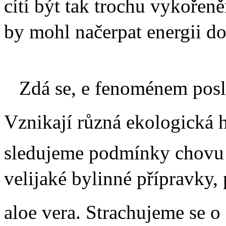
cítí být tak trochu vykořen
by mohl načerpat energii do
Zdá se, e fenoménem posled
Vznikají různá ekologická h
sledujeme podmínky chovu sl
velijaké bylinné přípravky,
aloe vera. Strachujeme se o 