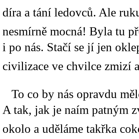
díra a tání ledovců. Ale ruk
nesmírně mocná! Byla tu př
i po nás. Stačí se jí jen okle
civilizace ve chvilce zmizí 
To co by nás opravdu mělo t
A tak, jak je naím patným
okolo a uděláme takřka cok