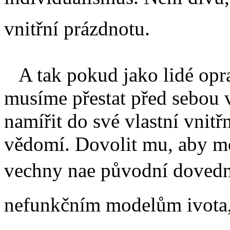
vnitřní prázdnotu.
A tak pokud jako lidé opra
musíme přestat před sebou v
namířit do své vlastní vnit
vědomí. Dovolit mu, aby mo
vechny nae původní dovedno
nefunkčním modelům ivota, 