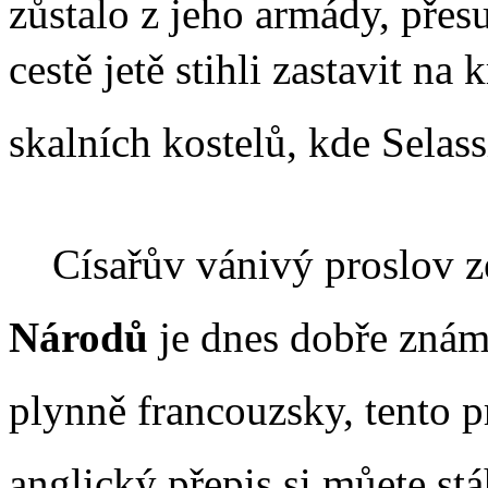
zůstalo z jeho armády, přes
cestě jetě stihli zastavit n
skalních kostelů, kde Selassie 
Císařův vánivý proslov z
Národů
je dnes dobře známý
plynně francouzsky, tento p
anglický přepis si můete s