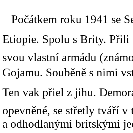
Počátkem roku 1941 se Sela
Etiopie. Spolu s Brity. Přil
svou vlastní armádu (znám
Gojamu. Souběně s nimi vst
Ten vak přiel z jihu. Demor
opevněné, se střetly tváří 
a odhodlanými britskými j