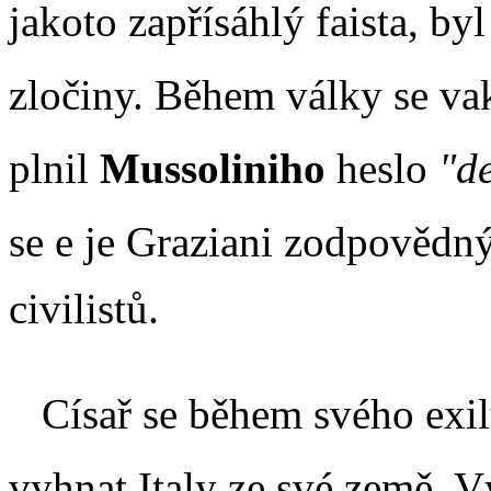
jakoto zapřísáhlý faista, b
zločiny. Během války se va
plnil
Mussoliniho
heslo
"de
se e je Graziani zodpovědn
civilistů.
Císař se během svého exilu
vyhnat Italy ze své země. V