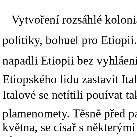
Vytvoření rozsáhlé koloniáln
politiky, bohuel pro Etiopii
napadli Etiopii bez vyhláen
Etiopského lidu zastavit Ita
Italové se netítili pouívat
plamenomety. Těsně před 
května, se císař s některými