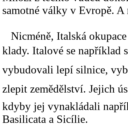
samotné války v Evropě. A 
Nicméně, Italská okupace m
klady. Italové se například sn
vybudovali lepí silnice, vy
zlepit zemědělství. Jejich ú
kdyby jej vynakládali napří
Basilicata a Sicílie.