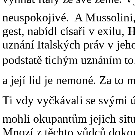
neuspokojivé. A Mussolini
gest, nabídl císaři v exilu,
H
uznání Italských práv v jeh
podstatě tichým uznáním toho
a její lid je nemoné. Za to 
Ti vdy vyčkávali se svými 
mohli okupantům jejich situ
Mnozí z těchto vůdců dokon