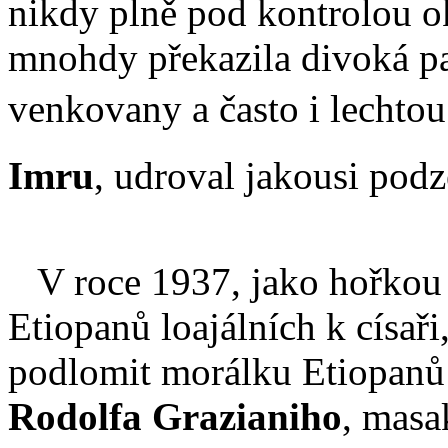
nikdy plně pod kontrolou ok
mnohdy překazila divoká p
venkovany a často i lechto
Imru
, udroval jakousi po
V roce 1937, jako hořkou o
Etiopanů loajálních k císaři
podlomit morálku Etiopanů 
Rodolfa Grazianiho
, masa