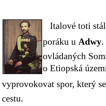
Italové toti stá
poráku u
Adwy
.
ovládaných Somá
o Etiopská území 
vyprovokovat spor, který se v
cestu.