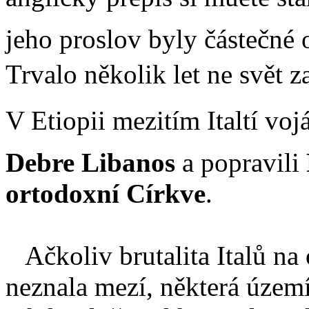
jeho proslov byly částečné o
Trvalo několik let ne svět
V Etiopii mezitím Italtí voj
Debre Libanos
a popravili
ortodoxní Církve
.
Ačkoliv brutalita Italů n
neznala mezí, některá územ