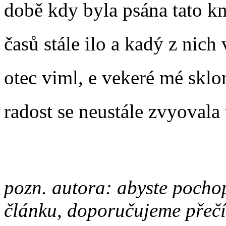
době kdy byla psána tato kn
časů stále ilo a kadý z nich
otec viml, e vekeré mé sk
radost se neustále zvyovala
pozn. autora: abyste pochop
článku, doporučujeme přeč