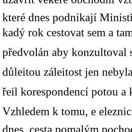
které dnes podnikají Minist
kadý rok cestovat sem a ta
předvolán aby konzultoval
důleitou záleitost jen neb
řeil korespondencí potou a
Vzhledem k tomu, e eleznice
dnes, cesta pomalým pocho