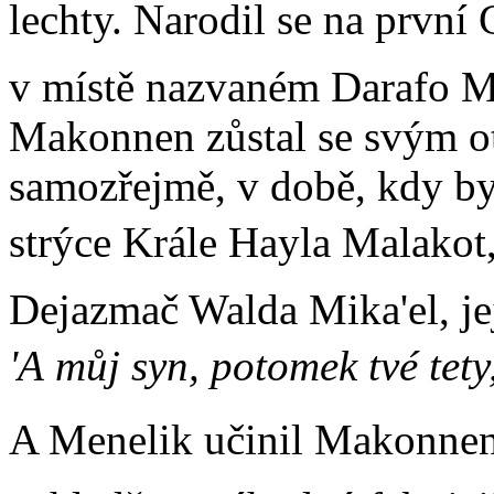
lechty. Narodil se na prvn
v místě nazvaném Darafo M
Makonnen zůstal se svým otc
samozřejmě, v době, kdy b
strýce Krále Hayla Malakot, 
Dejazmač Walda Mika'el, jej
'A můj syn, potomek tvé tety
A Menelik učinil Makonnen