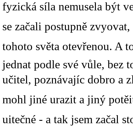
fyzická síla nemusela být v
se začali postupně zvyovat
tohoto světa otevřenou. A t
jednat podle své vůle, bez 
učitel, poznávajíc dobro a z
mohl jiné urazit a jiný potěi
uitečné - a tak jsem začal s