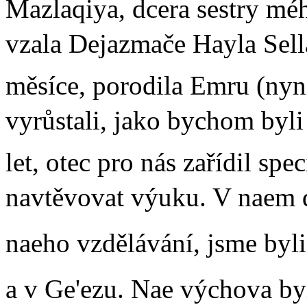
Mazlaqiya, dcera sestry mé
vzala Dejazmače Hayla Sella
měsíce, porodila Emru (nyn
vyrůstali, jako bychom byl
let, otec pro nás zařídil sp
navtěvovat výuku. V naem 
naeho vzdělávání, jsme byli
a v Ge'ezu. Nae výchova by