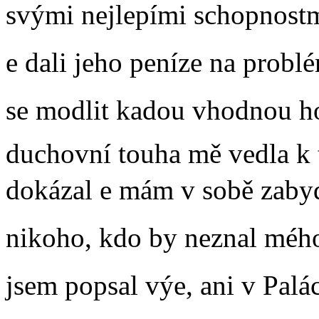
svými nejlepími schopnostm
e dali jeho peníze na prob
se modlit kadou vhodnou ho
duchovní touha mě vedla k 
dokázal e mám v sobě zaby
nikoho, kdo by neznal mého 
jsem popsal výe, ani v Palá