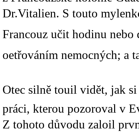
Dr.Vitalien. S touto mylen
Francouz učit hodinu nebo d
oetřováním nemocných; a ta
Otec silně touil vidět, jak 
práci, kterou pozoroval v Ev
Z tohoto důvodu zaloil pr