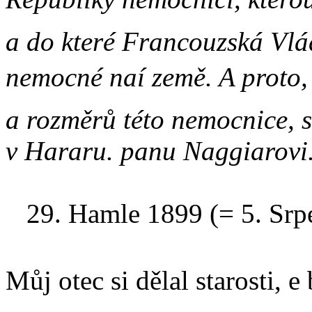
a do které Francouzská Vlád
nemocné naí země. A proto
a rozměrů této nemocnice,
v Hararu. panu Naggiarovi
29. Hamle 1899 (= 5. Srpe
Můj otec si dělal starosti, 