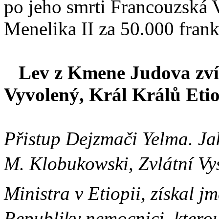
po jeho smrti Francouzská 
Menelika II za 50.000 frank
Lev z Kmene Judova zvít
Vyvolený, Král Králů Etio
Přistup Dejzmači Yelma. Jak
M. Klobukowski, Zvlátní V
Ministra v Etiopii, získal 
Republiky nemocnici, ktero