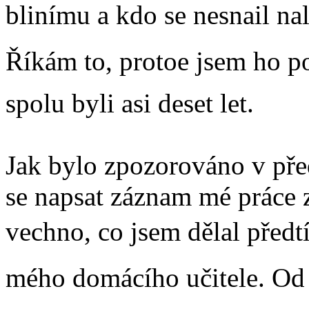
blinímu a kdo se nesnail nalé
Říkám to, protoe jsem ho po
spolu byli asi deset let.
Jak bylo zpozorováno v pře
se napsat záznam mé práce 
vechno, co jsem dělal pře
mého domácího učitele. Od m