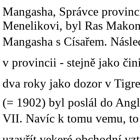
Mangasha, Správce provincie
Menelikovi, byl Ras Makonn
Mangasha s Císařem. Následn
v provincii - stejně jako čini
dva roky jako dozor v Tigre 
(= 1902) byl poslál do Ang
VII. Navíc k tomu vemu, to
uzavřít vekeré obchodní vz