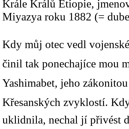
Krále Králů Etiopie, jmeno
Miyazya roku 1882 (= dube
Kdy můj otec vedl vojensk
činil tak ponechajíce mou m
Yashimabet, jeho zákonitou m
Křesanských zvyklostí. Kdy
uklidnila, nechal jí přivést 