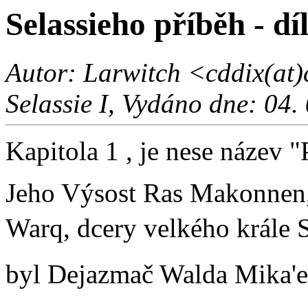
Selassieho příběh - dí
Autor: Larwitch <cddix(at)
Selassie I, Vydáno dne: 04.
Kapitola 1 , je nese název 
Jeho Výsost Ras Makonnen,
Warq, dcery velkého krále Sa
byl Dejazmač Walda Mika'e