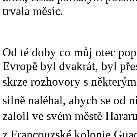
trvala měsíc.
Od té doby co můj otec popr
Evropě byl dvakrát, byl př
skrze rozhovory s některými z
silně naléhal, abych se od n
zaloil ve svém městě Harar
z Francouzské kolonie Gua