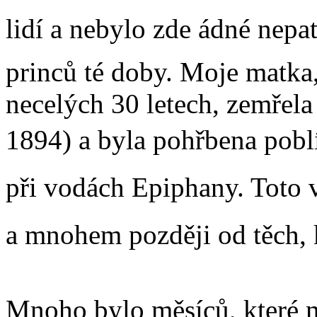
lidí a nebylo zde ádné nepa
princů té doby. Moje matka
necelých 30 letech, zemřel
1894) a byla pohřbena poblí
při vodách Epiphany. Toto 
a mnohem později od těch, 
Mnoho bylo měsíců, které m