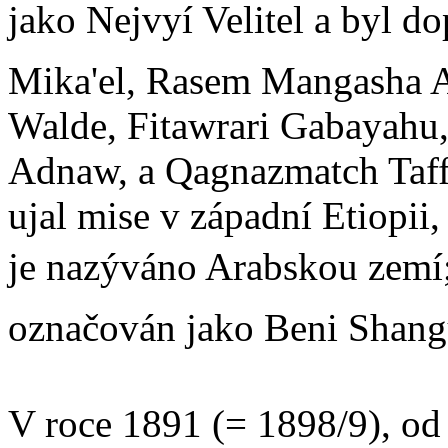
jako Nejvyí Velitel a byl
Mika'el, Rasem Mangasha A
Walde, Fitawrari Gabayahu,
Adnaw, a Qagnazmatch Taffa
ujal mise v západní Etiopii,
je nazýváno Arabskou zemí; 
označován jako Beni Shang
V roce 1891 (= 1898/9), od 