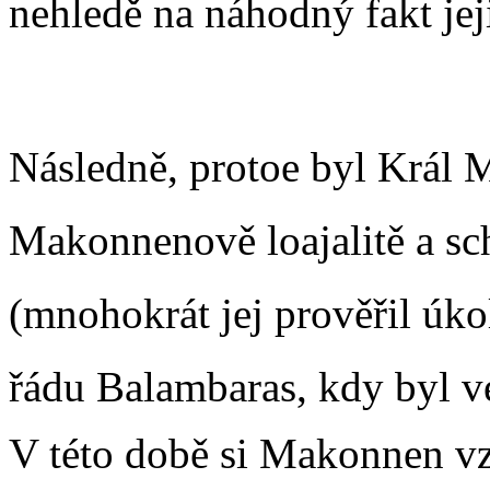
nehledě na náhodný fakt je
Následně, protoe byl Král 
Makonnenově loajalitě a sch
(mnohokrát jej prověřil úkoly
řádu Balambaras, kdy byl v
V této době si Makonnen v