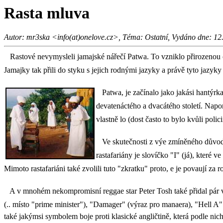
Rasta mluva
Autor: mr3ska <info(at)onelove.cz>, Téma: Ostatní, Vydáno dne: 12.
Rastové nevymysleli jamajské nářečí Patwa. To vzniklo přirozenou cest
Jamajky tak přili do styku s jejich rodnými jazyky a právě tyto jazyky 
Patwa, je začínalo jako jakási hantýrka
devatenáctého a dvacátého století. Napom
vlastně lo (dost často to bylo kvůli polici
Ve skutečnosti z výe zmíněného důvodu 
rastafariány je slovíčko "I" (já), které 
Mimoto rastafariáni také zvolili tuto "zkratku" proto, e je povaují z
A v mnohém nekompromisní reggae star Peter Tosh také přidal pár výr
(.. místo "prime minister"), "Damager" (výraz pro manaera), "Hell A" 
také jakýmsi symbolem boje proti klasické angličtině, která podle nic