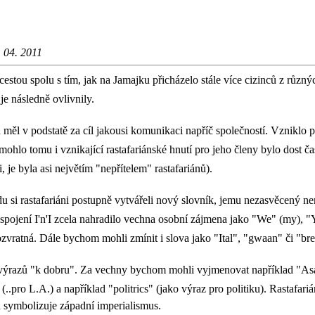
 04. 2011
ou spolu s tím, jak na Jamajku přicházelo stále více cizinců z různých
je následně ovlivnily.
 měl v podstatě za cíl jakousi komunikaci napříč společností. Vzniklo p
ohlo tomu i vznikající rastafariánské hnutí pro jeho členy bylo dost ča
i, je byla asi největím "nepřítelem" rastafariánů).
si rastafariáni postupně vytvářeli nový slovník, jemu nezasvěcený n
ve spojení I'n'I zcela nahradilo vechna osobní zájmena jako "We" (my), "
a rozvratná. Dále bychom mohli zmínit i slova jako "Ital", "gwaan" či "br
azů "k dobru". Za vechny bychom mohli vyjmenovat například "Asadica
(..pro L.A.) a například "politrics" (jako výraz pro politiku). Rastafa
h symbolizuje západní imperialismus.