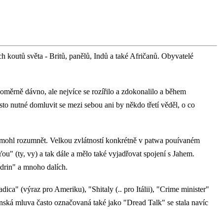
 koutů světa - Britů, panělů, Indů a také Afričanů. Obyvatelé
oměrně dávno, ale nejvíce se rozířilo a zdokonalilo a během
sto nutné domluvit se mezi sebou ani by někdo třetí věděl, o co
emohl rozumnět. Velkou zvlátností konkrétně v patwa pouívaném
You" (ty, vy) a tak dále a mělo také vyjadřovat spojení s Jahem.
edrin" a mnoho dalích.
" (výraz pro Ameriku), "Shitaly (.. pro Itálii), "Crime minister"
riánská mluva často označovaná také jako "Dread Talk" se stala navíc