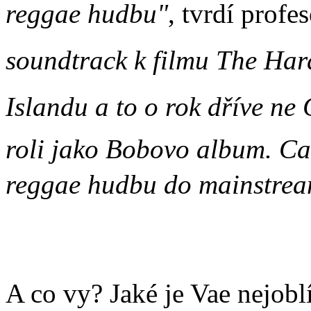
reggae hudbu"
, tvrdí profe
soundtrack k filmu The Harde
Islandu a to o rok dříve ne 
roli jako Bobovo album. Cat
reggae hudbu do mainstream
A co vy? Jaké je Vae nejobl