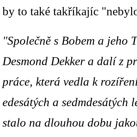
by to také takříkajíc "nebyl
"Společně s Bobem a jeho Th
Desmond Dekker a dalí z pr
práce, která vedla k rozíř
edesátých a sedmdesátých l
stalo na dlouhou dobu jakou