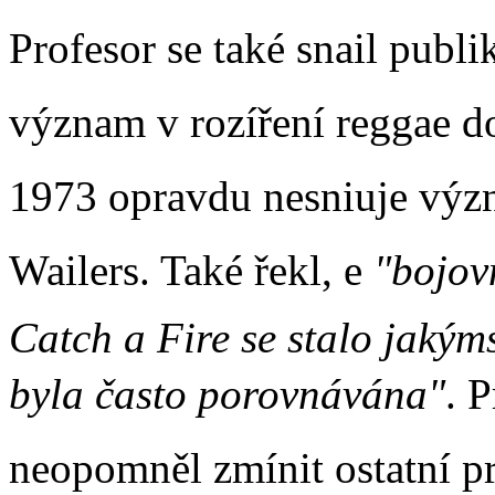
Profesor se také snail publik
význam v rozíření reggae d
1973 opravdu nesniuje výz
Wailers. Také řekl, e
"bojov
Catch a Fire se stalo jakým
byla často porovnávána"
. 
neopomněl zmínit ostatní p