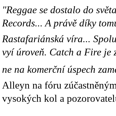
"Reggae se dostalo do světa
Records... A právě díky tomu 
Rastafariánská víra... Spol
vyí úroveň. Catch a Fire je
ne na komerční úspech zamě
Alleyn na fóru zúčastněný
vysokých kol a pozorovate