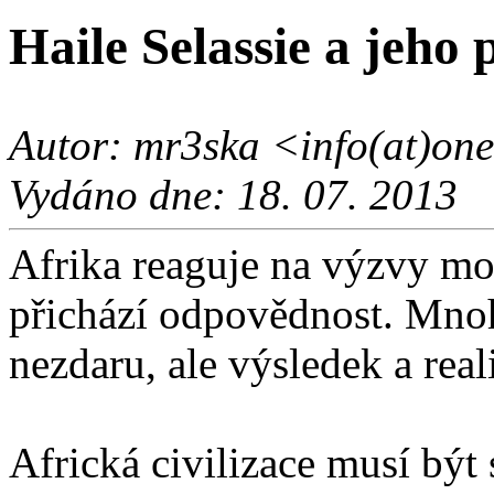
Haile Selassie a jeho 
Autor: mr3ska <info(at)onel
Vydáno dne: 18. 07. 2013
Afrika reaguje na výzvy mod
přichází odpovědnost. Mnoh
nezdaru, ale výsledek a real
Africká civilizace musí být s