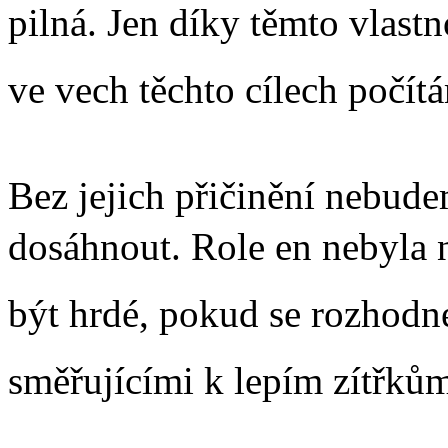
pilná. Jen díky těmto vlastn
ve vech těchto cílech počít
Bez jejich přičinění nebude
dosáhnout. Role en nebyla n
být hrdé, pokud se rozhodn
směřujícími k lepím zítřků