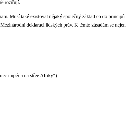
 roziřují.
nam. Musí také existovat nějaký společný základ co do principů
v Mezinárodní deklaraci lidských práv. K těmto zásadám se nejen
c impéria na střee Afriky")