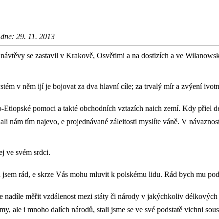
 dne: 29. 11. 2013
 návtěvy se zastavil v Krakově, Osvětimi a na dostizích a ve Wilanowsk
ystém v něm ijí je bojovat za dva hlavní cíle; za trvalý mír a zvýení 
iopské pomoci a takté obchodních vztazích naich zemí. Kdy přiel de
li nám tím najevo, e projednávané záleitosti myslíte váně. V návaznos
jej ve svém srdci.
 jsem rád, e skrze Vás mohu mluvit k polskému lidu. Rád bych mu poděk
ze nadíle měřit vzdálenost mezi státy či národy v jakýchkoliv délkových 
, ale i mnoho dalích národů, stali jsme se ve své podstatě vichni so