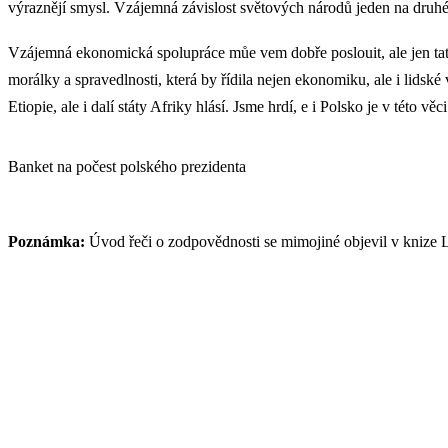
výraznějí smysl. Vzájemná závislost světových národů jeden na druhém
Vzájemná ekonomická spolupráce můe vem dobře poslouit, ale jen ta
morálky a spravedlnosti, která by řídila nejen ekonomiku, ale i lids
Etiopie, ale i dalí státy Afriky hlásí. Jsme hrdí, e i Polsko je v této vě
Banket na počest polského prezidenta
Poznámka:
Úvod řeči o zodpovědnosti se mimojiné objevil v knize 