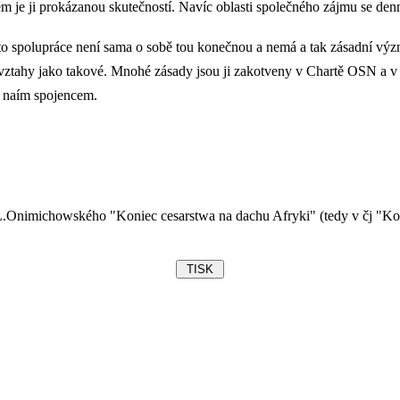
 je ji prokázanou skutečností. Navíc oblasti společného zájmu se denně
to spolupráce není sama o sobě tou konečnou a nemá a tak zásadní výz
ké vztahy jako takové. Mnohé zásady jsou ji zakotveny v Chartě OSN a 
ci naím spojencem.
L.Onimichowského "Koniec cesarstwa na dachu Afryki" (tedy v čj "Kone