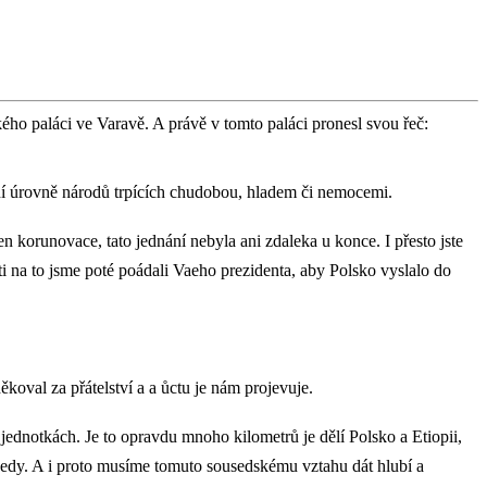
ého paláci ve Varavě. A právě v tomto paláci pronesl svou řeč:
ivotní úrovně národů trpících chudobou, hladem či nemocemi.
n korunovace, tato jednání nebyla ani zdaleka u konce. I přesto jste
ti na to jsme poté poádali Vaeho prezidenta, aby Polsko vyslalo do
oval za přátelství a a ůctu je nám projevuje.
jednotkách. Je to opravdu mnoho kilometrů je dělí Polsko a Etiopii,
usedy. A i proto musíme tomuto sousedskému vztahu dát hlubí a