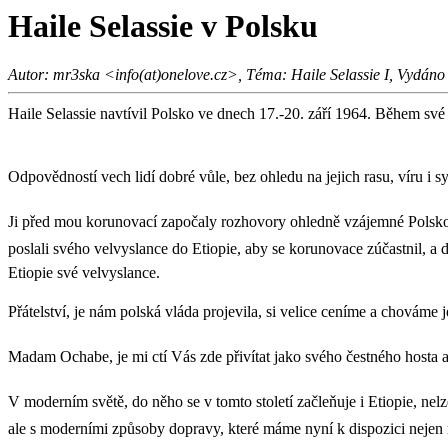
Haile Selassie v Polsku
Autor: mr3ska <info(at)onelove.cz>, Téma: Haile Selassie I, Vydáno
Haile Selassie navtívil Polsko ve dnech 17.-20. září 1964. Během své
Odpovědností vech lidí dobré vůle, bez ohledu na jejich rasu, víru i s
Ji před mou korunovací započaly rozhovory ohledně vzájemné Polsko-Et
poslali svého velvyslance do Etiopie, aby se korunovace zúčastnil, a da
Etiopie své velvyslance.
Přátelství, je nám polská vláda projevila, si velice ceníme a chováme 
Madam Ochabe, je mi ctí Vás zde přivítat jako svého čestného hosta a
V moderním světě, do něho se v tomto století začleňuje i Etiopie, nel
ale s moderními způsoby dopravy, které máme nyní k dispozici nejen my