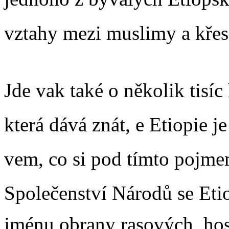
vztahy mezi muslimy a křes
Jde vak také o několik tisíc 
která dává znát, e Etiopie 
vem, co si pod tímto pojmem
Společenství Národů se Etio
jménu obrany rasových, hos