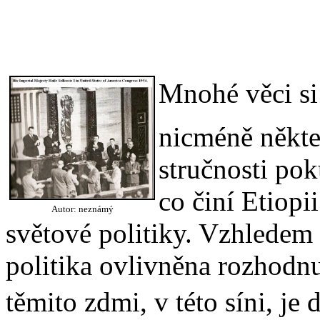
Mnohé věci si 
nicméně někte
stručnosti pok
co činí Etiop
Autor: neznámý
světové politiky. Vzhledem
politika ovlivněna rozhodn
těmito zdmi, v této síni, je