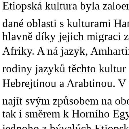
Etiopská kultura byla zalo
dané oblasti s kulturami H
hlavně díky jejich migraci
Afriky. A ná jazyk, Amharti
rodiny jazyků těchto kultur
Hebrejtinou a Arabtinou. V
najít svým způsobem na obo
tak i směrem k Horního Eg
jednoho z bývalých Etiopsk