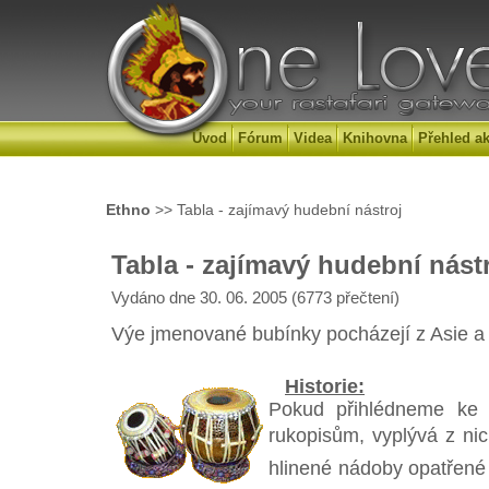
Úvod
Fórum
Videa
Knihovna
Přehled ak
Ethno
>> Tabla - zajímavý hudební nástroj
Tabla - zajímavý hudební nást
Vydáno dne 30. 06. 2005 (6773 přečtení)
Výe jmenované bubínky pocházejí z Asie a 
Historie:
Pokud přihlédneme ke
rukopisům, vyplývá z nic
hlinené nádoby opatřené 