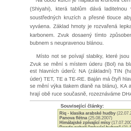
Na obou kůích je nápadná kruhová černá
(Shiyahi), která tablům dává laditelnou
soustředných kruzích a přesné tlouce ab
vyváena. Základ hmoty je rozvařená lepkav
karbonem. Zvuk dosaený tímto způsobe
bubnem s neupravenou blánou.
Místo not se poívají slabiky, které jsou
Zvuk se mění s místem úderu (Bol) na b
est hlavních úderů: NA (základní) TIN (
úder) TET, TE a TE-RE. Baján má čtyři hla
se mění výka tlakem dlaně na blánu), KA 
hrají obě ruce současně, rozeznáváme DH
Související články:
Riq - klasika arabské hudby
(22.07.
Panova flétna
(25.08.2007)
Himálajské zpívající mísy
(17.07.20
Dondo neboli "mluvící buben"
(21.