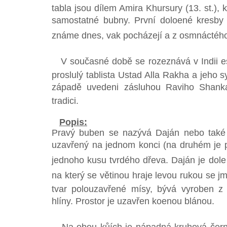
tabla jsou dílem Amira Khursury (13. st.), 
samostatné bubny. První doloené kresby
známe dnes, vak pocházejí a z osmnáctého 
V současné době se rozeznává v Indii e
proslulý tablista Ustad Alla Rakha a jeho s
západě uvedeni zásluhou Raviho Shankar
tradici.
Popis:
Pravý buben se nazývá Daján nebo také D
uzavřený na jednom konci (na druhém je pře
jednoho kusu tvrdého dřeva. Daján je dole t
na který se větinou hraje levou rukou se 
tvar polouzavřené mísy, bývá vyroben z
hlíny. Prostor je uzavřen koenou blánou.