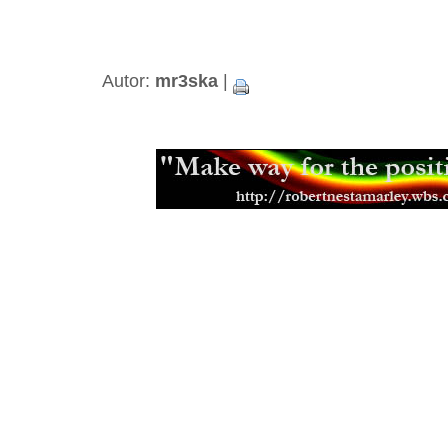
Deová hůl (Rainstick)
(13.09.2005)
Čaringa, telefon Aboriginců a nejen
Brumle alias "idovská harfa"
(21.05
Shisha, Nargile nebo té Hookah
(21
Autor:
mr3ska
|