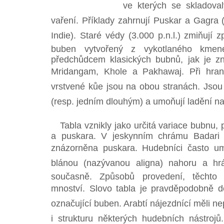
ve kterých se skladoval
vaření. Příklady zahrnují Puskar a Gagra (
Indie). Staré védy (3.000 p.n.l.) zmiňují 
buben vytvořený z vykotlaného kmen
předchůdcem klasických bubnů, jak je 
Mridangam, Khole a Pakhawaj. Při hraní 
vrstvené kůe jsou na obou stranách. Jsou
(resp. jedním dlouhým) a umoňují ladění na 
Tabla vznikly jako určitá variace bubnu,
a puskara. V jeskynním chrámu Badari v
znázorněna puskara. Hudebníci často umí
blánou (nazývanou aligna) nahoru a hrá
současně. Způsobů provedení, těchto
mnoství. Slovo tabla je pravděpodobně de
označující buben. Arabtí nájezdnící měli n
i strukturu některých hudebních nástroj