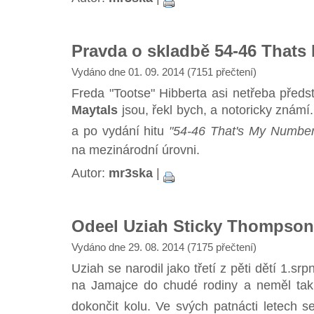
Pravda o skladbě 54-46 That
Vydáno dne 01. 09. 2014 (7151 přečtení)
Freda "Tootse" Hibberta asi netřeba před
Maytals
jsou, řekl bych, a notoricky známí.
a po vydání hitu
"54-46 That's My Number
na mezinárodní úrovni.
Autor:
mr3ska
|
Odeel Uziah Sticky Thompson
Vydáno dne 29. 08. 2014 (7175 přečtení)
Uziah se narodil jako třetí z pěti dětí 1.
na Jamajce do chudé rodiny a neměl tak 
dokončit kolu. Ve svých patnácti letech 