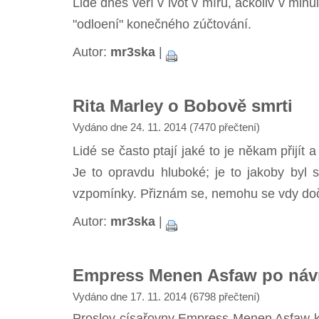
Lidé dnes věří v ivot v míru, ačkoliv v minu
"odloení" konečného zúčtování.
Autor:
mr3ska
|
Rita Marley o Bobově smrti
Vydáno dne 24. 11. 2014 (7470 přečtení)
Lidé se často ptají jaké to je někam přijít a
Je to opravdu hluboké; je to jakoby byl s
vzpomínky. Přiznám se, nemohu se vdy dočka
Autor:
mr3ska
|
Empress Menen Asfaw po návra
Vydáno dne 17. 11. 2014 (6798 přečtení)
Proslov císařovny Empress Menen Asfaw k