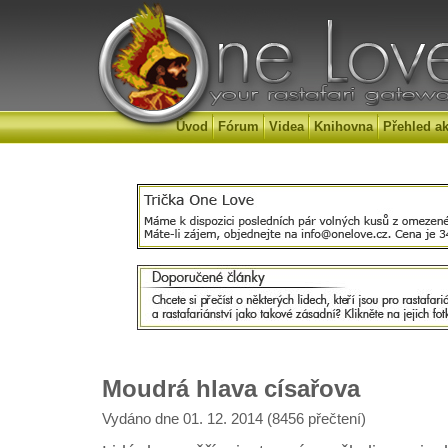
Úvod
Fórum
Videa
Knihovna
Přehled ak
Moudrá hlava císařova
Vydáno dne 01. 12. 2014 (8456 přečtení)