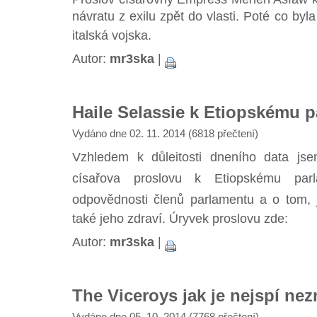
návratu z exilu zpět do vlasti. Poté co byl
italská vojska.
Autor:
mr3ska
|
Haile Selassie k Etiopskému 
Vydáno dne 02. 11. 2014 (6818 přečtení)
Vzhledem k důleitosti dneního data jse
císařova proslovu k Etiopskému pa
odpovědnosti členů parlamentu a o tom, ja
také jeho zdraví. Úryvek proslovu zde:
Autor:
mr3ska
|
The Viceroys jak je nejspí nez
Vydáno dne 05. 10. 2014 (7768 přečtení)