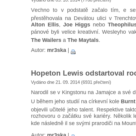
Vechno to v podstatě začalo tím, e s
přestěhovala na Devátou ulici v Trenchto
Alton Ellis
,
Joe Higgs
nebo
Theophilu
pánové byli velice kreativní. Wesleyho va
The Wailers
a
The Maytals
.
Autor:
mr3ska
|
Hopeton Lewis odstartoval ro
Vydáno dne 21. 09. 2014 (6931 přečtení)
Narodil se v Kingstonu na Jamajce a své dě
U během jeho studií na církevní kole
Burnt
objevili učitelé jeho talent. Respektive t
rozhovoru o začátku své kariéry. Několik l
kde následně il se svými prarodiči na Mou
Autor:
mr3ska
|