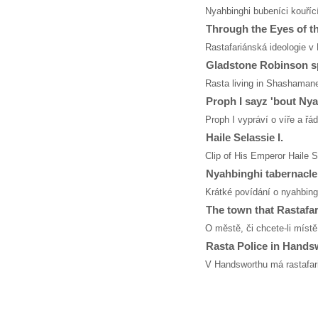
Nyahbinghi bubeníci kouří
Through the Eyes of t
Rastafariánská ideologie v
Gladstone Robinson s
Rasta living in Shashamane
Proph I sayz 'bout Ny
Proph I vypráví o víře a řá
Haile Selassie I.
Clip of His Emperor Haile S
Nyahbinghi tabernacl
Krátké povídání o nyahbing
The town that Rastafar
O městě, či chcete-li místě
Rasta Police in Hands
V Handsworthu má rastafari