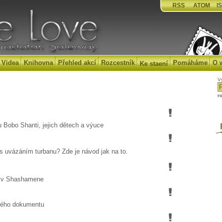
RSS
ATOM
IS
Videa
Knihovna
Přehled akcí
Rozcestník
Pomáháme
O 
Ke staení
V
r
 Bobo Shanti, jejich dětech a výuce
P
te s uvázáním turbanu? Zde je návod jak na to.
 v Shashamene
ného dokumentu