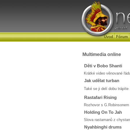
Úvod
Fórum
Multimedia online
Děti v Bobo Shanti
Krátké video věnované řádu
Jak udělat turban
Také se ji delí dobu trápí
Rastafari Rising
Rozhovor s G.Robinsonem
Holding On To Jah
Slova rastamanů z chysta
Nyahbinghi drums