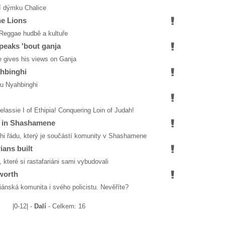
cí dýmku Chalice
he Lions
 Reggae hudbě a kultuře
peaks 'bout ganja
 gives his views on Ganja
ahbinghi
du Nyahbinghi
elassie I of Ethipia! Conquering Loin of Judah!
e in Shashamene
hi řádu, který je součástí komunity v Shashamene
ians built
, které si rastafariáni sami vybudovali
worth
ánská komunita i svého policistu. Nevěříte?
|0-12| -
Dalí
- Celkem: 16