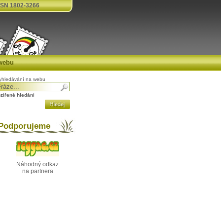
SN 1802-3266
webu
yhledávání na webu
ozířené hledání
odporujeme
Náhodný odkaz
na partnera