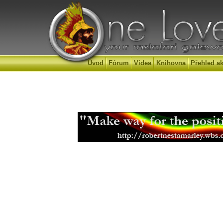
Úvod
Fórum
Videa
Knihovna
Přehled ak