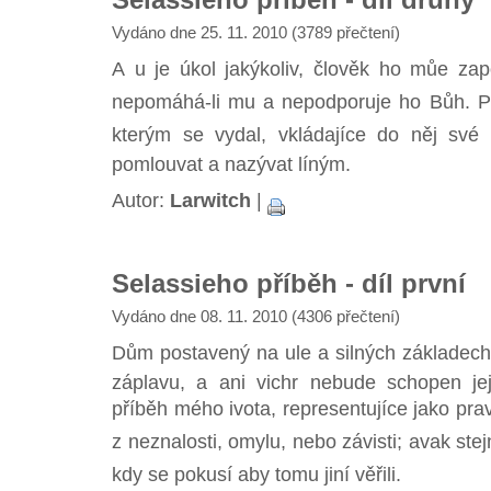
Vydáno dne 25. 11. 2010 (3789 přečtení)
A u je úkol jakýkoliv, člověk ho můe zap
nepomáhá-li mu a nepodporuje ho Bůh. P
kterým se vydal, vkládajíce do něj své ne
pomlouvat a nazývat líným.
Autor:
Larwitch
|
Selassieho příběh - díl první
Vydáno dne 08. 11. 2010 (4306 přečtení)
Dům postavený na ule a silných základech n
záplavu, a ani vichr nebude schopen jej 
příběh mého ivota, representujíce jako pr
z neznalosti, omylu, nebo závisti; avak st
kdy se pokusí aby tomu jiní věřili.