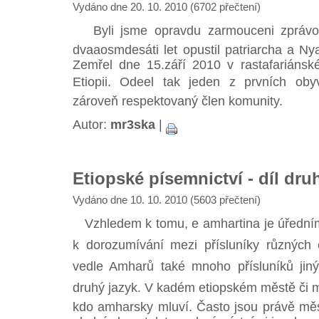
Vydáno dne 20. 10. 2010 (6702 přečtení)
Byli jsme opravdu zarmouceni zprávou,
dvaaosmdesáti let opustil patriarcha a Ny
Zemřel dne 15.září 2010 v rastafariáns
Etiopii. Odeel tak jeden z prvních o
zároveň respektovaný člen komunity.
Autor:
mr3ska
|
Etiopské písemnictví - díl dru
Vydáno dne 10. 10. 2010 (5603 přečtení)
Vzhledem k tomu, e amhartina je úředním
k dorozumívání mezi přísluníky různých e
vedle Amharů také mnoho přísluníků jiný
druhý jazyk. V kadém etiopském městě či m
kdo amharsky mluví. Často jsou právě mě