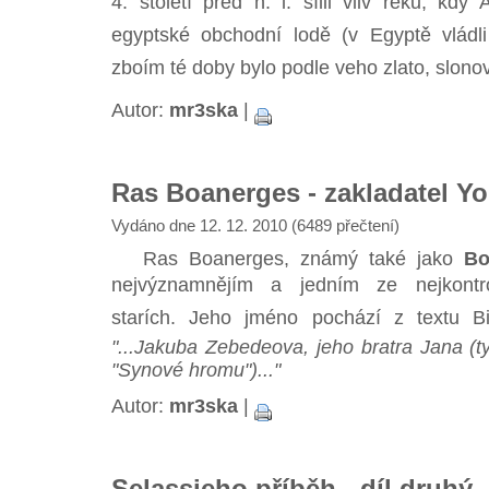
4. století před n. l. sílil vliv řeků, kdy
egyptské obchodní lodě (v Egyptě vládli P
zboím té doby bylo podle veho zlato, slonov
Autor:
mr3ska
|
Ras Boanerges - zakladatel Yo
Vydáno dne 12. 12. 2010 (6489 přečtení)
Ras Boanerges, známý také jako
Bo
nejvýznamnějím a jedním ze nejkontrov
starích. Jeho jméno pochází z textu B
"...Jakuba Zebedeova, jeho bratra Jana (
"Synové hromu")..."
Autor:
mr3ska
|
Selassieho příběh - díl druhý