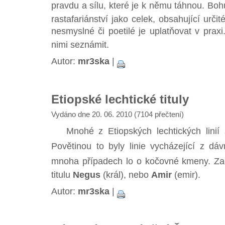
pravdu a sílu, které je k němu táhnou. Bohu
rastafariánství jako celek, obsahující určité
nesmyslné či poetilé je uplatňovat v praxi
nimi seznámit.
Autor:
mr3ska
|
Etiopské lechtické tituly
Vydáno dne 20. 06. 2010 (7104 přečtení)
Mnohé z Etiopských lechtických linií s
Povětinou to byly linie vycházející z 
mnoha případech lo o kočovné kmeny. Za
titulu
Negus
(král), nebo
Amir
(emir).
Autor:
mr3ska
|