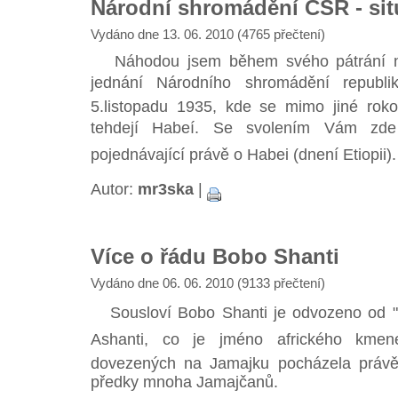
Národní shromádění ČSR - sit
Vydáno dne 13. 06. 2010 (4765 přečtení)
Náhodou jsem během svého pátrání na 
jednání Národního shromádění republ
5.listopadu 1935, kde se mimo jiné rokova
tehdejí Habeí. Se svolením Vám zde 
pojednávající právě o Habei (dnení Etiopii).
Autor:
mr3ska
|
Více o řádu Bobo Shanti
Vydáno dne 06. 06. 2010 (9133 přečtení)
Sousloví Bobo Shanti je odvozeno od "B
Ashanti, co je jméno afrického kmen
dovezených na Jamajku pocházela právě
předky mnoha Jamajčanů.