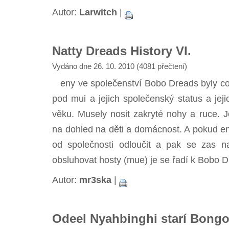
Autor:
Larwitch
|
Natty Dreads History VI.
Vydáno dne 26. 10. 2010 (4081 přečtení)
eny ve společenství Bobo Dreads byly c
pod mui a jejich společenský status a jeji
věku. Musely nosit zakryté nohy a ruce. Je
na dohled na děti a domácnost. A pokud e
od společnosti odloučit a pak se zas na
obsluhovat hosty (mue) je se řadí k Bobo 
Autor:
mr3ska
|
Odeel Nyahbinghi starí Bong