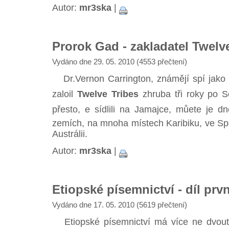
Autor:
mr3ska
|
Prorok Gad - zakladatel Twelve
Vydáno dne 29. 05. 2010 (4553 přečtení)
Dr.Vernon Carrington, známějí spí jak
zaloil
Twelve Tribes
zhruba tři roky po Se
přesto, e sídlili na Jamajce, můete je d
zemích, na mnoha místech Karibiku, ve Spo
Austrálii.
Autor:
mr3ska
|
Etiopské písemnictví - díl prvn
Vydáno dne 17. 05. 2010 (5619 přečtení)
Etiopské písemnictví má více ne dvoutisí