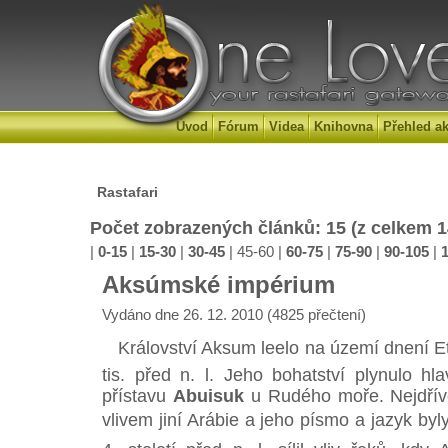
Úvod
Fórum
Videa
Knihovna
Přehled ak
Rastafari
Počet zobrazených článků: 15 (z celkem 
|
0-15
|
15-30
|
30-45
|
45-60
|
60-75
|
75-90
|
90-105
|
Aksúmské impérium
Vydáno dne 26. 12. 2010 (4825 přečtení)
Království Aksum leelo na území dnení Eti
tis. před n. l. Jeho bohatství plynulo 
přístavu
Abuisuk
u Rudého moře. Nejdříve
vlivem jiní Arábie a jeho písmo a jazyk by