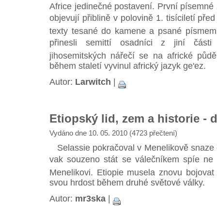
Africe jedinečné postavení. První písemné
objevují přiblině v polovině 1. tisíciletí p
texty tesané do kamene a psané písmem 
přinesli semittí osadníci z jiní čás
jihosemitských nářečí se na africké půd
během staletí vyvinul africký jazyk ge'ez.
Autor:
Larwitch
|
Etiopský lid, zem a historie - d
Vydáno dne 10. 05. 2010 (4723 přečtení)
Selassie pokračoval v Menelikově snaze 
vak souzeno stát se válečníkem spíe ne
Menelikovi. Etiopie musela znovu bojovat 
svou hrdost během druhé světové války.
Autor:
mr3ska
|