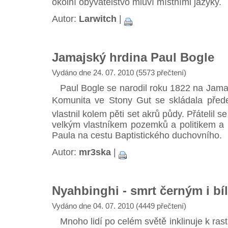
okolní obyvatelstvo mluví místními jazyky.
Autor:
Larwitch
|
Jamajský hrdina Paul Bogle
Vydáno dne 24. 07. 2010 (5573 přečtení)
Paul Bogle se narodil roku 1822 na Jama
Komunita ve Stony Gut se skládala před
vlastnil kolem pěti set akrů půdy. Přátelil
velkým vlastníkem pozemků a politikem a 
Paula na cestu Baptistického duchovního.
Autor:
mr3ska
|
Nyahbinghi - smrt černým i b
Vydáno dne 04. 07. 2010 (4449 přečtení)
Mnoho lidí po celém světě inklinuje k rasta