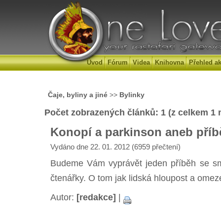
Úvod
Fórum
Videa
Knihovna
Přehled ak
Čaje, byliny a jiné
>>
Bylinky
Počet zobrazených článků: 1 (z celkem 1 
Konopí a parkinson aneb příbě
Vydáno dne 22. 01. 2012 (6959 přečtení)
Budeme Vám vyprávět jeden příběh se sm
čtenářky. O tom jak lidská hloupost a omezen
Autor:
[redakce]
|