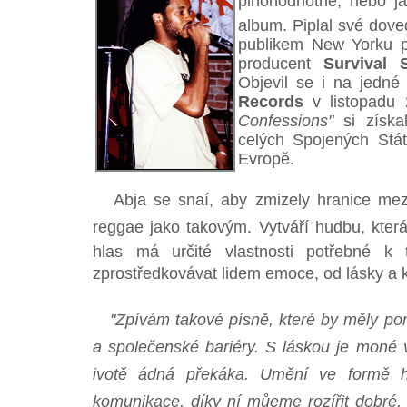
plnohodnotné, nebo jak
album. Piplal své dove
publikem New Yorku po
producent
Survival
Objevil se i na jedn
Records
v listopadu
Confessions"
si získa
celých Spojených Stát
Evropě.
Abja se snaí, aby zmizely hranice mez
reggae jako takovým. Vytváří hudbu, která
hlas má určité vlastnosti potřebné k
zprostředkovávat lidem emoce, od lásky a k 
"Zpívám takové písně, které by měly pom
a společenské bariéry. S láskou je moné v
ivotě ádná překáka. Umění ve formě
komunikace, díky ní můeme rozířit dobré, 