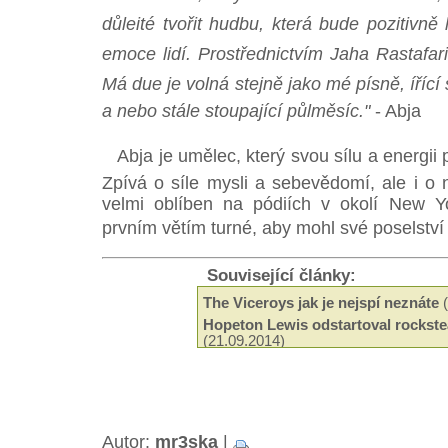
důleité tvořit hudbu, která bude pozitivně
emoce lidí. Prostřednictvím Jaha Rastafari
Má due je volná stejně jako mé písně, ířící
a nebo stále stoupající půlměsíc."
- Abja
Abja je umělec, který svou sílu a energii 
Zpívá o síle mysli a sebevědomí, ale i o n
velmi oblíben na pódiích v okolí New Y
prvním větím turné, aby mohl své poselství 
Související články:
The Viceroys jak je nejspí neznáte
(
Hopeton Lewis odstartoval rockste
(21.09.2014)
Odeel Uziah Sticky Thompson
(29.
Hudba a filantropie Jah Shaky
(14.0
Tak trochu jiné roots od Black Slat
Neznámí The Blackstones
(13.03.2
Beshara - 18 let kariéry a ádné alb
Autor:
mr3ska
|