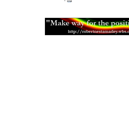
Black Roots a jejich militantní pac
Aswad je stálicí britské scény
(18.0
Capital Letters spoluutvářeli brits
(15.12.2013)
Mikey Ras Starr, přítel Petera Tosh
Jamajská kapela Pentateuch
(31.07
Bunny Striker Lee je příera
(24.06.2
Jah Lude je novou vlnou etiopskéh
(28.01.2013)
Muzikant, skladatel a učitel Joe Hi
Errol Thompson produkoval první 
(16.11.2012)
Steel Pulse se učili z nahrávek Ma
(18.09.2012)
Samini a jeho africký dancehall
(21.
Don Letts je srdcem rebel
(02.08.20
Muzikant a producent Oswald Ossi
(10.07.2012)
Zpěvačka a aktivistka Jah9
(04.07.2
Etana nemá v plánu zpomalit
(09.06
Malý velký Half Pint
(03.06.2012)
Earl Chinna Smith ije hudbou
(29.0
Jah Sun - léta práce a odhodlání
(0
Addis Pablo kráčí v otcových stop
The Lambsbread - roots reggae z H
Eek-A-Mouse je prostě svůj
(26.12.
Josey Wales začínal u SturGav so