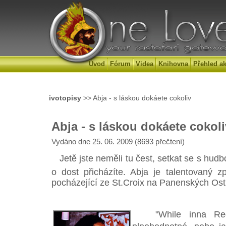
Úvod
Fórum
Videa
Knihovna
Přehled ak
ivotopisy
>> Abja - s láskou dokáete cokoliv
Abja - s láskou dokáete cokoli
Vydáno dne 25. 06. 2009 (8693 přečtení)
Jetě jste neměli tu čest, setkat se s hud
o dost přicházíte. Abja je talentovaný z
pocházející ze St.Croix na Panenských Ost
"While inna Red I