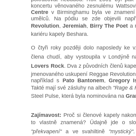
koncertu věnovaného zesnulému Wattsov
Centre
v Birminghamu byla ve znamení 
umělců. Na pódiu se zde objevili nap
Revolution
,
Jeremiah
,
Birry The Poet
a m
kariéru kapely Beshara.
O čtyři roky později dolo naposledy ke vz
člena chudí, aby vystoupila v Londýně
Lovers Rock
. Dva z původních členů kapely 
jmenovaného uskupení Reggae Revolution 
například s
Pato Bantonem
,
Gregory 
Takté mají své zásluhy na albech
"Rage & 
Steel Pulse, která byla nominována na
Gr
Zajímavost:
Proč si členové kapely nakon
to vlastně znamená? Údajně jde o slov
"překvapení"
a ve svahiltině
"mystický"