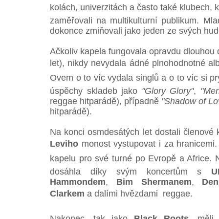
kolách, univerzitách a často také klubech, 
zaměřovali na multikulturní publikum. Ml
dokonce zmiňovali jako jeden ze svých hu
Ačkoliv kapela fungovala opravdu dlouhou 
let), nikdy nevydala ádné plnohodnotné alb
Ovem o to víc vydala singlů a o to víc si 
úspěchy skladeb jako
"Glory Glory"
,
"Men
reggae hitparádě), případně
"Shadow of Lo
hitparádě).
Na konci osmdesátých let dostali členové
Leviho
monost vystupovat i za hranicemi. i
kapelu pro své turné po Evropě a Africe. N
dosáhla díky svým koncertům s
U
Hammondem
,
Bim Shermanem
,
De
Clarkem
a dalími hvězdami reggae.
Nakonec, tak jako
Black Roots
, měli