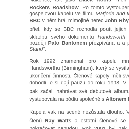
Rockers Roadshow
. Po tomto vystoupen
gospelovou kapelu ve filmu
Marjorie and 
BBC
v něm hrál mimojiné herec
John Rhy
přiel, kdy se BBC rozhodla pouít jejic
skladbu svého dokumentu
Handsworth 
později
Pato Bantonem
přezpívána a a 
Stand"
.
Rok 1992 znamenal pro kapelu mno
Handsworthu (Birmingham), který se vysíl
ukončení činnosti. Členové kapely měli sv
dohodli, e si dají pauzu do roku 1998. V
pak začali nahrávat své debutové album
vystupovala na pódiu společně s
Altonem 
Kapela vak na scéně nezůstala dlouho. 
členů
Ray Watts
a ostatní členové se 
pokračovat nebudou. Rok 2001 byl pak