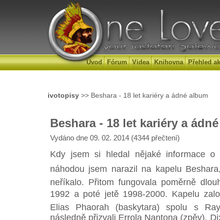
Úvod
Fórum
Videa
Knihovna
Přehled ak
ivotopisy
>> Beshara - 18 let kariéry a ádné album
Beshara - 18 let kariéry a ádn
Vydáno dne 09. 02. 2014 (4344 přečtení)
Kdy jsem si hledal nějaké informace o
náhodou jsem narazil na kapelu Beshara, 
neříkalo. Přitom fungovala poměrně dlou
1992 a poté jetě 1998-2000. Kapelu zalo
Elias Phaorah (baskytara) spolu s Ray
následně přizvali Errola Nantona (zpěv), Di