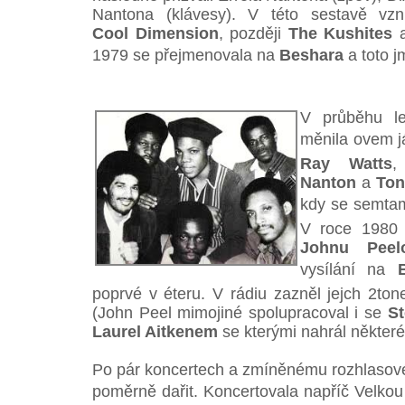
Nantona (klávesy). V této sestavě vzni
Cool Dimension
, později
The Kushites
a
1979 se přejmenovala na
Beshara
a toto jm
V průběhu le
měnila ovem 
Ray Watts
Nanton
a
Ton
kdy se semtam
V roce 1980 
Johnu Peelo
vysílání na
poprvé v éteru. V rádiu zazněl jejch 2to
(John Peel mimojiné spolupracoval i se
St
Laurel Aitkenem
se kterými nahrál někter
Po pár koncertech a zmíněnému rozhlasové
poměrně dařit. Koncertovala napříč Velkou 