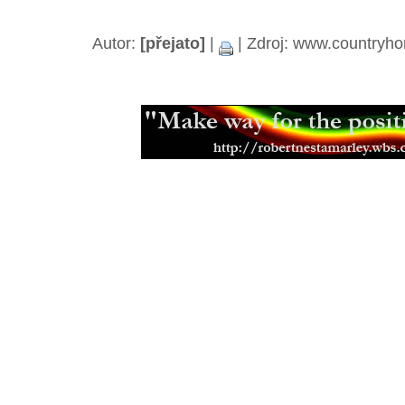
Čaringa, telefon Aboriginců a nejen
Shisha, Nargile nebo té Hookah
(21
Autor:
[přejato]
|
| Zdroj: www.countryh