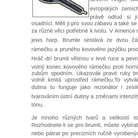
evropských zemích
právě odtud si ji
osadníci. Měli ji pro svou zábavu a také s
za různé věci potřebné k ivotu. V Americe 
jews harp. Brumle sestává ze dvou čá
rámečku a pruného kovového jazýčku pro
Hráč drí brumli větinou v levé ruce a pevn
volný konec kovového rámečku proti horn
zubům spodním. Ukazovák pravé ruky brn
volně kmitá uprostřed rámečku.To vytváří
dutina tu funguje jako rezonátor i zesi
tvarováním ústní dutiny a změnami intenzit
tónu.
Je mnoho různých tvarů a velikostí to
Rozhodnete-li se pro brumli, můete vybíra
nebo pátrat po precizních ručně vyroben