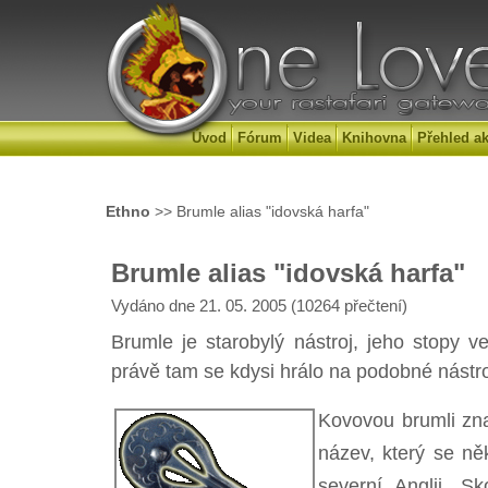
Úvod
Fórum
Videa
Knihovna
Přehled ak
Ethno
>> Brumle alias "idovská harfa"
Brumle alias "idovská harfa"
Vydáno dne 21. 05. 2005 (10264 přečtení)
Brumle je starobylý nástroj, jeho stopy v
právě tam se kdysi hrálo na podobné nást
Kovovou brumli znal
název, který se ně
severní Anglii, Sk