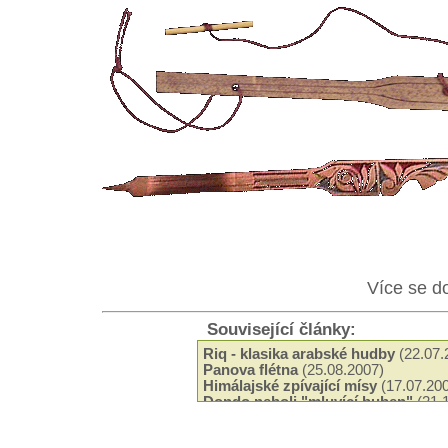
Více se d
Související články:
Riq - klasika arabské hudby
(22.07.
Panova flétna
(25.08.2007)
Himálajské zpívající mísy
(17.07.20
Dondo neboli "mluvící buben"
(21.
Deová hůl (Rainstick)
(13.09.2005)
Tabla - zajímavý hudební nástroj
(3