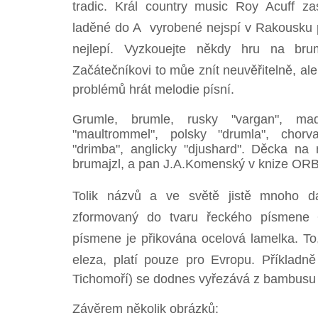
tradic. Král country music Roy Acuff z
laděné do A  vyrobené nejspí v Rakousku 
nejlepí. Vyzkouejte někdy hru na bru
Začátečníkovi to můe znít neuvěřitelně, al
problémů hrát melodie písní.
Grumle, brumle, rusky "vargan", ma
"maultrommel", polsky "drumla", chorva
"drimba", anglicky "djushard". Děcka na
brumajzl, a pan J.A.Komenský v knize OR
Tolik názvů a ve světě jistě mnoho dal
zformovaný do tvaru řeckého písmene 
písmene je přikována ocelová lamelka. To, 
eleza, platí pouze pro Evropu. Příkladně 
Tichomoří) se dodnes vyřezává z bambusu
Závěrem několik obrázků: