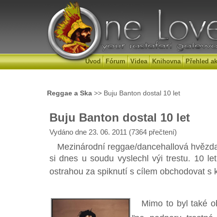
Úvod
Fórum
Videa
Knihovna
Přehled ak
Reggae a Ska
>> Buju Banton dostal 10 let
Buju Banton dostal 10 let
Vydáno dne 23. 06. 2011 (7364 přečtení)
Mezinárodní reggae/dancehallová hvězda
si dnes u soudu vyslechl výi trestu. 10 let 
ostrahou za spiknutí s cílem obchodovat s
Mimo to byl také obv