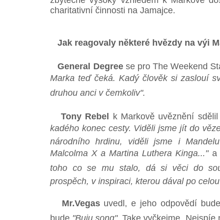
zbytečně vysoký vzhledem k Markově dos
charitativní činnosti na Jamajce.
Jak reagovaly některé hvězdy na výi 
General Degree
se pro The Weekend Star
Marka teď čeká. Kadý člověk si zaslouí sv
druhou anci v čemkoliv".
Tony Rebel
k Markově uvěznění sdělil 
kadého konec cesty. Viděli jsme jít do vě
národního hrdinu, viděli jsme i Mandelu
Malcolma X a Martina Luthera Kinga..."
a 
toho co se mu stalo, dá si věci do souv
prospěch, v inspiraci, kterou dával po celou
Mr.Vegas
uvedl, e jeho odpovědí bud
bude
"Buju song"
. Take vyčkejme. Nejspí