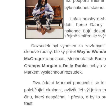
"na podporu trestné 
bylo nakonec staeno.
I přes prosby o sho
dětí, herce Danny
nakonec Buju dostal 
zřejmě smířen se svým 
Rozsudek byl vynesen za zavřenými dv
členové rodiny, blízký přítel
Wayne Wonde
McGregor
a novináři. Mnoho dalích Banton
Gramps Morgan
a
Delly Ranks
nebylo vp
Markem vyslechnout rozsudek.
Dva údajní Markovi pomocníci se k čin
polehčující okolnost, ovlivňující výi jejich
činu, který nespáchal, i přesto, e by to p
trest.