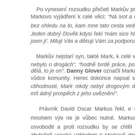
Po vynesení rozsudku přečetl Markův p
Markovo vyjádření k celé věci:
"Ná ivot 
bez ohledu na to, kam mne tato cesta vede
Jeden dobrý člověk kdysi řekl 'mám sice hl
jsem ji'. Miluji Vás a děkuji Vám za podpor
Markův nejstarí syn, takté Mark, k celé
nebylo o drogách", "hodně tvrdé práce, pot
dělá, to je on"
.
Danny Glover
označil Marka
vůdce komunity. Herec dokonce napsal s
ctihodnosti, Mark nikdy nebyl drogovým 
mít ádný prospěch z jeho uvěznění"
.
Právník David Oscar Markus řekl, e sa
mnohem výe ne je vůbec nutné. Markus 
osvobodit a proti rozsudku by se chtěl od