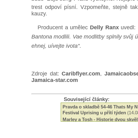
trest odpoví písní. Vzpomeňte, stejně ta
kauzy.
Producent a umělec
Delly Ranx
uvedl:
Bantona modlili. Vae modlitby splnily svůj
ehnej, uívejte ivota"
.
Zdroje dat:
Caribflyer.com
,
Jamaicaobse
Jamaica-star.com
Související články:
Pravda o skladbě 54-46 Thats My 
Festival Uprising u přítí týden
(14.0
Marley a Tosh - Historie dvou skvě
(21.07.2014)
Valí se na nás Uprising 2014
(18.07
Bob Marley - Je zákaz vycházení
(2