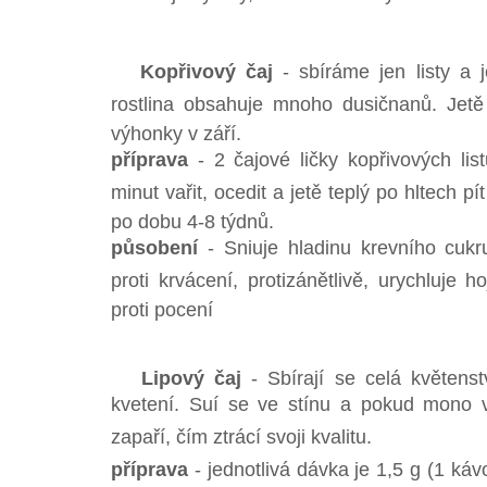
Kopřivový čaj
- sbíráme jen listy a 
rostlina obsahuje mnoho dusičnanů. Jet
výhonky v září.
příprava
- 2 čajové ličky kopřivových list
minut vařit, ocedit a jetě teplý po hltech p
po dobu 4-8 týdnů.
působení
- Sniuje hladinu krevního cuk
proti krvácení, protizánětlivě, urychluje h
proti pocení
Lipový čaj
- Sbírají se celá květenst
kvetení. Suí se ve stínu a pokud mono
zapaří, čím ztrácí svoji kvalitu.
příprava
- jednotlivá dávka je 1,5 g (1 kávov