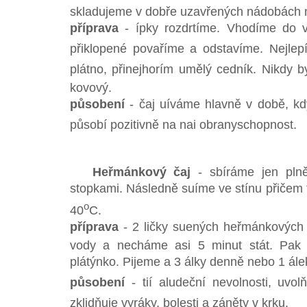
skladujeme v dobře uzavřených nádobách
příprava
- ípky rozdrtíme. Vhodíme do v
přiklopené povaříme a odstavíme. Nejlepí
plátno, přinejhorím umělý cedník. Nikdy 
kovový.
působení
- čaj uíváme hlavně v době, kd
působí pozitivně na nai obranyschopnost.
Heřmánkový čaj
- sbíráme jen plně
stopkami. Následně suíme ve stínu přičem
o
40
C.
příprava
- 2 ličky suených heřmánkových 
vody a necháme asi 5 minut stát. Pak s
plátýnko. Pijeme a 3 álky denně nebo 1 ál
působení
- tií aludeční nevolnosti, uvo
zklidňuje vyráky, bolesti a záněty v krku.