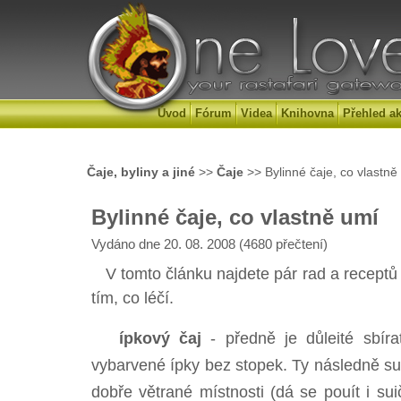
Úvod
Fórum
Videa
Knihovna
Přehled ak
Čaje, byliny a jiné
>>
Čaje
>> Bylinné čaje, co vlastně
Bylinné čaje, co vlastně umí
Vydáno dne 20. 08. 2008 (4680 přečtení)
V tomto článku najdete pár rad a receptů n
tím, co léčí.
ípkový čaj
- předně je důleité sbíra
vybarvené ípky bez stopek. Ty následně su
dobře větrané místnosti (dá se pouít i su