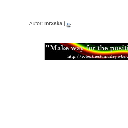
Návyk na čaj
(21.05.2005)
Účinné látky v čaji
(21.05.2005)
Autor:
mr3ska
|