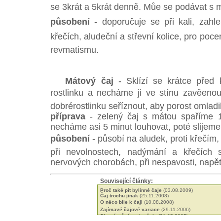
se 3krát a 5krát denně. Můe se podávat s
působení
- doporučuje se při kali, zahle
křečích, aludeční a střevní kolice, pro poce
revmatismu.
Mátový čaj
- Sklízí se krátce před 
rostlinku a necháme ji ve stínu zavěeno
dobrérostlinku seříznout, aby porost omladil
příprava
- zelený čaj s mátou spaříme 1
necháme asi 5 minut louhovat, poté slijeme
působení
- působí na aludek, proti křečím,
při nevolnostech, nadýmání a křečích s
nervových chorobách, při nespavosti, napětí
Související články:
Proč také pít bylinné čaje
(03.08.2009)
Čaj trochu jinak
(25.11.2008)
O něco blíe k čaji
(10.08.2008)
Zajímavé čajové variace
(29.11.2006)
Sloení, vůně a chu čaje
(21.05.2005)