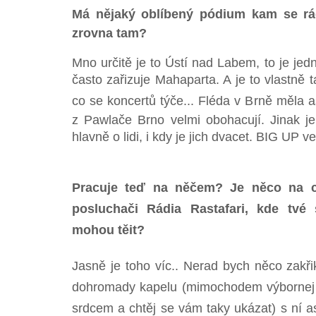
Má nějaký oblíbený pódium kam se rá
zrovna tam?
Mno určitě je to Ústí nad Labem, to je jed
často zařizuje Mahaparta. A je to vlastně t
co se koncertů týče... Fléda v Brně měla as
z Pawlače Brno velmi obohacují. Jinak j
hlavně o lidi, i kdy je jich dvacet. BIG UP v
Pracuje teď na něčem? Je něco na co
posluchači Rádia Rastafari, kde tvé 
mohou těit?
Jasně je toho víc.. Nerad bych něco zakřikn
dohromady kapelu (mimochodem výbornej shl
srdcem a chtěj se vám taky ukázat) s ní a