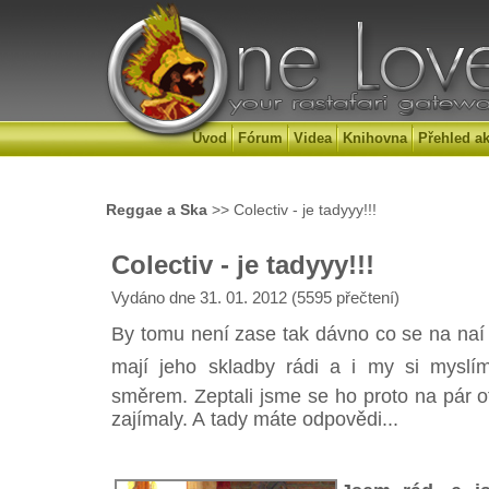
Úvod
Fórum
Videa
Knihovna
Přehled ak
Reggae a Ska
>> Colectiv - je tadyyy!!!
Colectiv - je tadyyy!!!
Vydáno dne 31. 01. 2012 (5595 přečtení)
By tomu není zase tak dávno co se na naí
mají jeho skladby rádi a i my si myslí
směrem. Zeptali jsme se ho proto na pár o
zajímaly. A tady máte odpovědi...