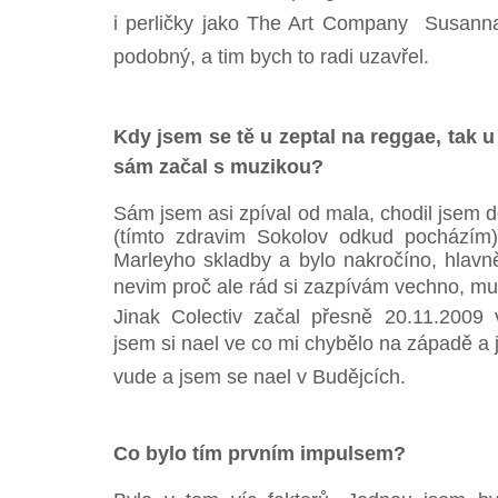
i perličky jako The Art Company  Susan
podobný, a tim bych to radi uzavřel.
Kdy jsem se tě u zeptal na reggae, tak 
sám začal s muzikou?
Sám jsem asi zpíval od mala, chodil jsem 
(tímto zdravim Sokolov odkud pocházím)
Marleyho skladby a bylo nakročíno, hlavně
nevim proč ale rád si zazpívám vechno, mu
Jinak Colectiv začal přesně 20.11.2009
jsem si nael ve co mi chybělo na západě a
vude a jsem se nael v Budějcích.
Co bylo tím prvním impulsem?