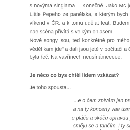
s novýma singlama.... Konečně. Jako Mc je
Little Pepeho ze panělska, s kterým bych
víkend v ČR, a k tomu udělat feat. Budem se
nae scéna přivítá s velkým ohlasem.
Nové songy jsou, teď konkrétně pro mého m
věděl kam jde" a dalí jsou jetě v počítači a 
byla řeč. Na vavřínech neusínámeeeee.
Je něco co bys chtěl lidem vzkázat?
Je toho spousta...
...e o čem zpívám jen pro
a na ty koncerty vae ús
e pláču a skáču opravdu 
směju se a tančím, i ty s