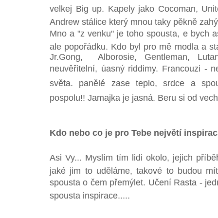
velkej Big up. Kapely jako Cocoman, Unite
Andrew stálice který mnou taky pěkně zahý
Mno a "z venku" je toho spousta, e bych a
ale popořádku. Kdo byl pro mě modla a st
Jr.Gong, Alborosie, Gentleman, Lutan
neuvěřitelní, úasný riddimy. Francouzi - n
světa. panělé zase teplo, srdce a spou
pospolu!! Jamajka je jasná. Beru si od vech
Kdo nebo co je pro Tebe největí inspirac
Asi Vy... Myslím tím lidi okolo, jejich příběh
jaké jim to uděláme, takové to budou mít
spousta o čem přemýlet. Učení Rasta - jed
spousta inspirace.....