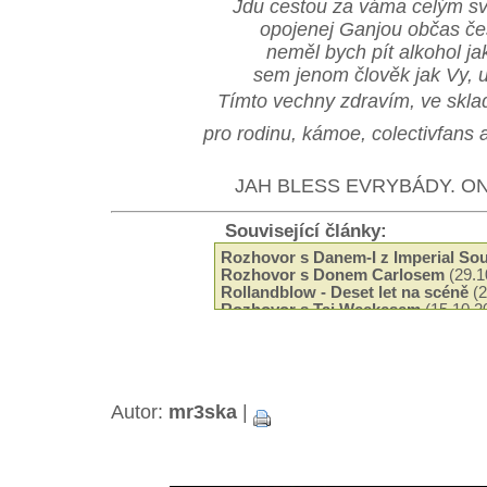
Jdu cestou za váma celým s
opojenej Ganjou občas č
neměl bych pít alkohol jak
sem jenom člověk jak Vy, 
Tímto vechny zdravím, ve skla
pro rodinu, kámoe, colectivfans 
JAH BLESS EVRYBÁDY. ON
Související články:
Rozhovor s Danem-I z Imperial So
Rozhovor s Donem Carlosem
(29.1
Rollandblow - Deset let na scéně
(2
Rozhovor s Taj Weekesem
(15.10.2
Posezení s Gyptianem
(04.11.2007)
Ras Michael
(09.11.2006)
Rozhovor: Lloyd Brevett (The Skata
Autor:
mr3ska
|