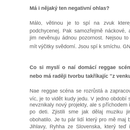
Má i nějaký ten negativní ohlas?
Málo, větinou je to spí na zvuk kt
podchycenej. Pak samozřejmě náckové, a
jim nevěnuju ádnou pozornost. Nejsou to
mít výčitky svědomí. Jsou spí k smíchu. 
Co si myslí o naí domácí reggae scé
nebo má raději tvorbu takříkajíc "z venk
Nae reggae scéna se rozrůstá a zapraco
víc, je to vidět kudy jedu. V jedno období
nevznikaly nový projekty, ale s příchodem i
po deti. Zjistili sme jak dělaj muziku 
obohatilo. Je tu pár lidí který pro mě maj
Jihlavy, Ryhha ze Slovenska, který teď 