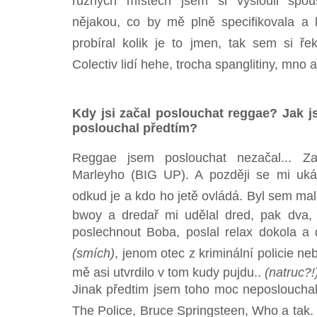
různých místech jsem si vyslouil spou
nějakou, co by mě plně specifikovala a 
probíral kolik je to jmen, tak sem si řek
Colectiv lidí hehe, trocha spanglitiny, mno
Kdy jsi začal poslouchat reggae? Jak js
poslouchal předtím?
Reggae jsem poslouchat nezačal... Z
Marleyho (BIG UP). A později se mi ukáz
odkud je a kdo ho jetě ovládá. Byl sem mal
bwoy a dredař mi udělal dred, pak dva,
poslechnout Boba, poslal relax dokola a 
(smích)
, jenom otec z kriminální policie ne
mě asi utvrdilo v tom kudy pujdu..
(natruc?!
Jinak předtim jsem toho moc neposlouchal, 
The Police, Bruce Springsteen, Who a tak. 