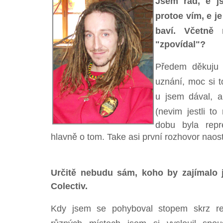
Jsem rád, e j
protoe vím, e j
baví. Včetně
"zpovídal"?
Předem děkuju 
uznání, moc si t
u jsem dával, a
(nevim jestli to
dobu byla repr
hlavně o tom. Take asi první rozhovor naos
Určitě nebudu sám, koho by zajímalo j
Colectiv.
Kdy jsem se pohyboval stopem skrz r