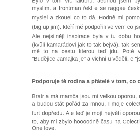
Bylo v tom víc faktorů. Jednou jsem by
myslim, a frontman řekl e se raggae česk
myslel a zkouel co to dá. Hodně mi pomo
(big up jim), kteří mě podpořili ve vem co j
Ale nejsilnějí inspirace byla v tu dobu h
(kvůli kamarádovi jak to tak bejvá), tak se
mě to na cestu kterou teď jdu. Poté v
"Budějice Jamajka je" a vichni u věděli, e "
Podporuje tě rodina a přátelé v tom, co d
Bratr a má mamča jsou mi velkou oporou, nev
a budou stát pořád za mnou. I moje colect
furt dopředu. Ale teď je mojí největí oporo
to, aby mi zbylo hoooodně času na Colecti
One love.