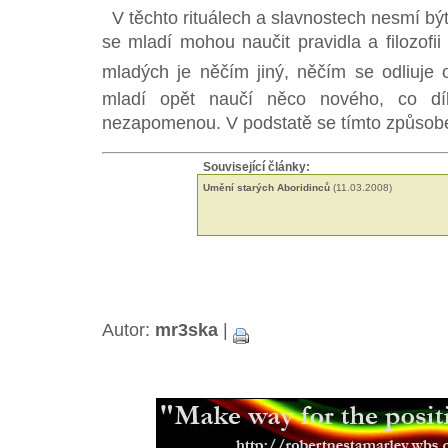
V těchto rituálech a slavnostech nesmí být
se mladí mohou naučit pravidla a filozofii
mladých je něčím jiný, něčím se odliuje
mladí opět naučí něco nového, co dí
nezapomenou. V podstatě se tímto způsobem 
Související články:
Umění starých Aboridinců
(11.03.2008)
Autor:
mr3ska
|