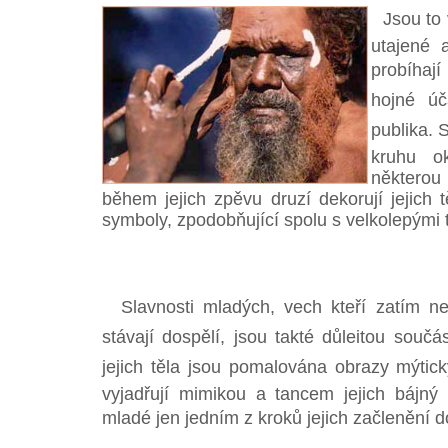
Jsou to vě
utajené 
probíhají
hojné úča
publika. 
kruhu o
některou
během jejich zpěvu druzí dekorují jejich 
symboly, zpodobňující spolu s velkolepými t
Slavnosti mladých, vech kteří zatím ne
stávají dospělí, jsou takté důleitou součá
jejich těla jsou pomalována obrazy mýtick
vyjadřují mimikou a tancem jejich bájný p
mladé jen jedním z kroků jejich začlenění d