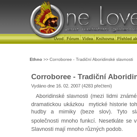
Úvod
Fórum
Videa
Knihovna
Přehled ak
Ethno
>> Corroboree - Tradiční Aboridinské slavnosti
Corroboree - Tradiční Aboridi
Vydáno dne 16. 02. 2007 (4283 přečtení)
Aboridinské slavnosti (mezi lidmi známé 
dramatickou ukázkou mytické historie t
hudby a mimiky (beze slov). Tyto sla
společnosti mnoho funkcí. Nesetkáte se 
Slavnosti mají mnoho různých podob.