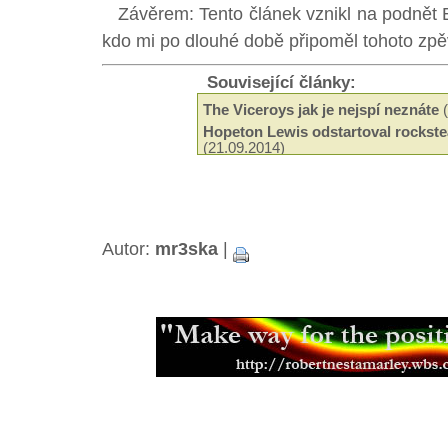
Závěrem: Tento článek vznikl na podnět Eb
kdo mi po dlouhé době připoměl tohoto zpě
Související články:
The Viceroys jak je nejspí neznáte
(
Hopeton Lewis odstartoval rockste
(21.09.2014)
Odeel Uziah Sticky Thompson
(29.
Hudba a filantropie Jah Shaky
(14.0
Tak trochu jiné roots od Black Slat
Neznámí The Blackstones
(13.03.2
Beshara - 18 let kariéry a ádné alb
Autor:
mr3ska
|
Black Roots a jejich militantní pac
Aswad je stálicí britské scény
(18.0
Capital Letters spoluutvářeli brits
(15.12.2013)
Mikey Ras Starr, přítel Petera Tosh
Jamajská kapela Pentateuch
(31.07
Bunny Striker Lee je příera
(24.06.2
Jah Lude je novou vlnou etiopskéh
(28.01.2013)
Muzikant, skladatel a učitel Joe Hi
Errol Thompson produkoval první 
(16.11.2012)