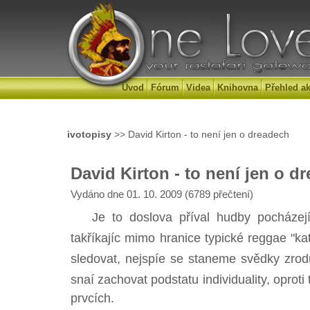
Úvod
Fórum
Videa
Knihovna
Přehled ak
ivotopisy
>> David Kirton - to není jen o dreadech
David Kirton - to není jen o d
Vydáno dne 01. 10. 2009 (6789 přečtení)
Je to doslova příval hudby pocházející
takříkajíc mimo hranice typické reggae "
sledovat, nejspíe se staneme svědky zrod
snaí zachovat podstatu individuality, oproti
prvcích.