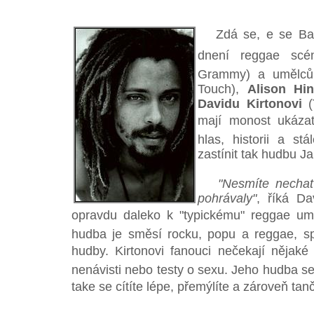
Zdá se, e se Bar
dnení reggae sc
Grammy) a umělc
Touch),
Alison Hi
Davidu Kirtonovi
(T
mají monost ukáza
hlas, historii a s
zastínit tak hudbu J
"Nesmíte nechat
pohrávaly"
, říká Da
opravdu daleko k "typickému" reggae uměl
hudba je směsí rocku, popu a reggae, sp
hudby. Kirtonovi fanouci nečekají nějaké 
nenávisti nebo testy o sexu. Jeho hudba se
take se cítíte lépe, přemýlíte a zároveň tanč