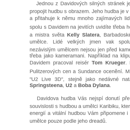
Jednou z Davidových silných stránek je m
propojit hudbu s obrazem. Jeho hudba je v
a přitahuje k němu mnoho zajímavých lidí
spolu s Davidem na jevitích uvidíte třeba 
a mistra světa
Kelly Slatera
, Barbadosk
umělce. Lidé velkých jmen vak spol
nezávislým umělcem nejsou jen před kame
třeba jako kameramani. Například na klip
Davidem pracoval reisér
Tom Krueger
. 
Pulitzerových cen a Sundance ocenění. Mim
"U2 Live 3D", stejně jako nedávné nat
Springsteena
,
U2
a
Boba Dylana
.
Davidova hudba Vás nejspí donutí přeho
souvislosti s hudbou a umělci Karibiku, kte
energií a vitální hudbou Vám připomene i 
umělce pouze podle jeho dreadů.