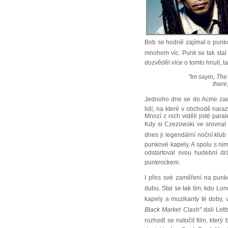
Bob se hodně zajímal o punkové
mnohem víc. Punk se tak stal 
dozvěděl více o tomto hnutí, 
"Im sayin, The
there
Jednoho dne se do Acme zae
lidí, na které v obchodě naraz
Mnozí z nich viděli jisté pa
Kdy si Czezowski ve srovnal 
dnes ji legendární noční klu
punkové kapely. A spolu s nimi
odstartoval svou hudební dr
punkrockem.
I přes své zaměření na punk
dubu. Stal se tak tím, kdo Lo
kapely a muzikanty té doby,
Black Market Clash"
dali Lett
rozhodl se natočit film, kter