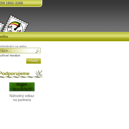
SN 1802-3266
webu
yhledávání na webu
ozířené hledání
odporujeme
Náhodný odkaz
na partnera