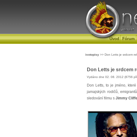
Úvod
Fórum
ivotopisy
>> Don Letts je srdcem re
Don Letts je srdcem r
Vydáno dne 02. 08. 2012 (8756 př
Don Letts, to je jméno, kter
jamajských rodičů, emigrantů,
sledování filmu s
Jimmy Clif