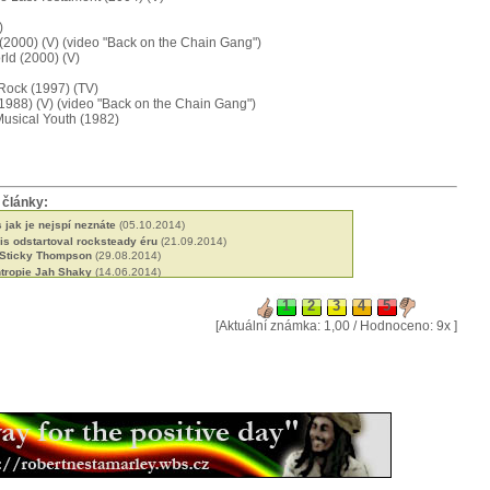
)
 (2000) (V) (video "Back on the Chain Gang")
ld (2000) (V)
 Rock (1997) (TV)
1988) (V) (video "Back on the Chain Gang")
Musical Youth (1982)
 články:
jak je nejspí neznáte
(05.10.2014)
s odstartoval rocksteady éru
(21.09.2014)
 Sticky Thompson
(29.08.2014)
ntropie Jah Shaky
(14.06.2014)
né roots od Black Slate
(19.05.2014)
 Blackstones
(13.03.2014)
let kariéry a ádné album
(09.02.2014)
[Aktuální známka: 1,00 / Hodnoceno: 9x ]
 jejich militantní pacifismus
(31.01.2014)
licí britské scény
(18.01.2014)
ers spoluutvářeli britskou scénu
(15.12.2013)
arr, přítel Petera Toshe
(03.10.2013)
pela Pentateuch
(31.07.2013)
 Lee je příera
(24.06.2013)
novou vlnou etiopského reggae
(28.01.2013)
ladatel a učitel Joe Higgs
(03.12.2012)
son produkoval první album bez vokálů
(16.11.2012)
se učili z nahrávek Marleyho a Speara
(18.09.2012)
o africký dancehall
(21.08.2012)
roducent Oswald Ossie Hibbert
(10.07.2012)
ktivistka Jah9
(04.07.2012)
 plánu zpomalit
(09.06.2012)