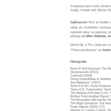
A nakonec bych mohl citovat n
hudby. I mladé 'bílé' děti by V
Zajímavosti:
Proč se Rotten s
vstup do hudebního byznysu a 
nakreslil kdysi na papírový u
přebaly alb
Mike Oldfielda
,
Se
Moná víte, e The Clash pro 
"Police and thieves"
od
Junio
Filmografie:
Rock 'N' Roll Exposed: The P
Strummerville (2010)
Carnival! (2009)
Going Home/Made In Sheffield
Soul Britannia* (2007)
Rock It To Rio: Franz Ferdina
Tales of Dr. Funkenstein: Geo
The Making of All Mod Cons: 
Brother From Another Planet:
The Revolution Will Not Be Te
The Right Spectacle: The Very 
Punk: Attitude (2005) (TV)
Making of 'London Calling': T