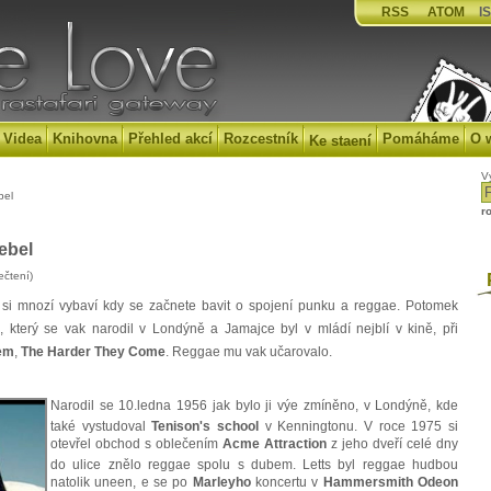
RSS
ATOM
IS
Videa
Knihovna
Přehled akcí
Rozcestník
Pomáháme
O 
Ke staení
V
bel
r
ebel
ečtení)
P
é si mnozí vybaví kdy se začnete bavit o spojení punku a reggae. Potomek
 který se vak narodil v Londýně a Jamajce byl v mládí nejblí v kině, při
fem
,
The Harder They Come
. Reggae mu vak učarovalo.
Narodil se 10.ledna 1956 jak bylo ji výe zmíněno, v Londýně, kde
také vystudoval
Tenison's school
v Kenningtonu. V roce 1975 si
otevřel obchod s oblečením
Acme Attraction
z jeho dveří celé dny
do ulice znělo reggae spolu s dubem. Letts byl reggae hudbou
natolik uneen, e se po
Marleyho
koncertu v
Hammersmith Odeon