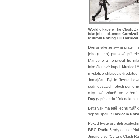
World
o kapele The Clash. Za 
také jeho dokument
Carnival!
festivalu
Notting Hill Carnival
Don si také se svými přáteli n
jeho (nejen) punkové přátele
Marleyho a nenatočil ho nik
také členové kapel
Musical 
mysleli, e chlapec s dredato
Jamajčan. Byl to
Jesse Law
sedmdesátých letech poměrně 
díky své zálibě ve vaření,
Day
(v překladu "Jak nakrmit r
Letts vak má jetě jednu tvář
sepsal spolu s
Davidem Noba
Pokud byste si chtěli poslechn
BBC Radiu 6
vdy od nedělní
Jmenuje se "Culture Clash Rad