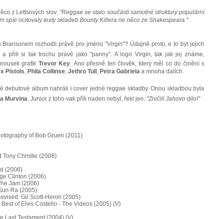
ěco z Lettsových slov:
"Reggae se stalo součástí samotné struktury populární
ám spíe ocitovaly texty skladeb Bounty Killera ne něco ze Shakespeara."
 Bransonem rozhodli právě pro jméno "Virgin"? Údajně proto, e to byl jejich
přili si tak trochu právě jako "panny". A logo Virgin, tak jak jej známe,
brousek grafik
Trevor Key
. Ano přesně ten člověk, který měl co do činění s
x Pistols
,
Phila Collinse
,
Jethro Tull
,
Petra Gabriela
a mnoha dalích.
své debutové album nahráli i cover jedné reggae skladby. Onou skladbou byla
ra Murvina
. Junior z toho vak příli naden nebyl, řekl jen:
"Zničili Jahovo dílo!"
hotography of Bob Gruen (2011)
 Tony Christie (2008)
nd (2006)
rge Clinton (2006)
The Jam (2006)
 Sun Ra (2005)
levised: Gil Scott-Heron (2005)
Best of Elvis Costello - The Videos (2005) (V)
he Last Testament (2004) (V)