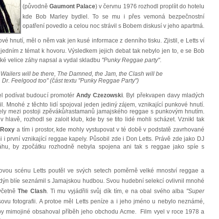
(původně
Gaumont Palace
) v červnu 1976 rozhodl proplíit do hotelu
kde Bob Marley bydlel. To se mu i přes vemoná bezpečnostní
opatření povedlo a celou noc strávil s Bobem diskusí v jeho apartmá.
 hnutí, měl o něm vak jen kusé informace z denního tisku. Zjistil, e Letts ví
jedním z témat k hovoru. Výsledkem jejich debat tak nebylo jen to, e se Bob
také velice záhy napsal a vydal skladbu
"Punky Reggae party"
.
 Wailers will be there, The Damned, the Jam, the Clash will be
, Dr. Feelgood too" (část textu "Punky Reggae Party")
l podívat budoucí promotér
Andy Czezowski
. Byl překvapen davy mladých
il. Mnohé z těchto lidí spojoval jeden jediný zájem, vznikající punkové hnutí.
ralely mezi postoji zpěváků/rastamanů jamajského reggae s punkovým hnutím.
v hlavě, rozhodl se zaloit klub, kde by se tito lidé mohli scházet. Vznikl tak
b
Roxy
a tím i prostor, kde mohly vystupovat v té době v podstatě zavrhované
 i první vznikající reggae kapely. Působil zde i Don Letts. Právě zde jako DJ
áhu, by zpočátku rozhodně nebyla spojena ani tak s reggae jako spíe s
ovou scénu Letts poutěl ve svých setech poměrně velké mnoství reggae a
ndýn blíe seznámil s Jamajskou hudbou. Svou hudební selekcí ovlivnil mnohé
 včetně
The Clash
. Ti mu vyjádřili svůj dík tím, e na obal svého alba
"Super
sovu fotografii. A protoe měl Letts peníze a i jeho jméno u nebylo neznámé,
ý by mimojiné obsahoval příběh jeho obchodu Acme. Film vyel v roce 1978 a