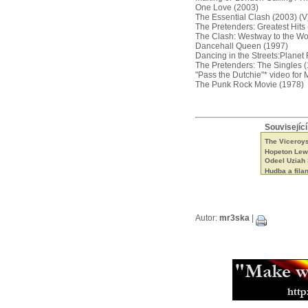
One Love (2003)
The Essential Clash (2003) (V
The Pretenders: Greatest Hits
The Clash: Westway to the Wor
Dancehall Queen (1997)
Dancing in the Streets:Planet
The Pretenders: The Singles (
"Pass the Dutchie"* video for 
The Punk Rock Movie (1978)
Související
The Viceroys 
Hopeton Lewi
Odeel Uziah
Hudba a fila
Tak trochu ji
Neznámí The
Beshara - 18 
Black Roots a
Aswad je stá
Autor:
mr3ska
|
Capital Lett
Mikey Ras St
Jamajská ka
Bunny Striker
Jah Lude je 
Muzikant, sk
Errol Thomp
Steel Pulse 
Samini a jeh
Muzikant a p
Zpěvačka a a
Etana nemá v