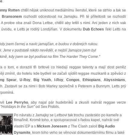
ie
.
hnny Rotten
chtěl nějak uniknout mediálnímu ílenství, které se strhlo a tak se
m Bransonem
rozhodli odcestovat na Jamajku. Při té příleitosti se rozhodli
. A protoe oba znali Dona Lettse, chtěli aby letěl s nimi. Ani jeden z nich vak
v úvodu, e Letts je rodilý Londýňan. V dokumentu
Dub Echoes
řekl Letts na
e kdy jsem černej a navíc jamajčan, e budou v dobrejch rukou.
k. Jene v podstatě nikdo nevěděl, e nejblí Jamajce jsem byl
kině, kdy jsem se byl podívat na film The Harder They Come."
va o tom, e dorazili tři britové co hledají reggae talenty a mají dost peněz
ěji zmínil, do hotelu kde bydleli se začali sjídět reggae muzikanti a zpěváci z
ing Spear
,
U-Roy
,
Big Youth
,
I-Roy
,
Congos
,
Ethiopians
,
Abyssinians
,
ích. Zastavil se za nimi i Bob Marley společně s Peterem a Bunnym. Letts prý
vzpomíná.
uvil
Lee Perryho
, aby najal pár hudebníků a zkusili nahrát reggae verze
a
"Holidays In the Sun"
od Sex Pistols.
Po návratu z Jamajky se Lettsovi tak trochu zastesklo po kameře a
filmařině. Kromě toho, e spolupracoval s řadou kapel, nahrál své
vlastní EP a s
Mickem Jonesem
z The Clash zaloil
Big Audio
Dynamite
, krom toho veho se věnoval dokumentárnímu filmu a také