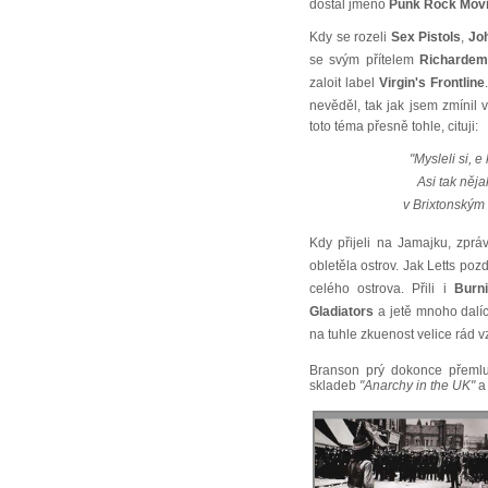
dostal jméno
Punk Rock Mov
Kdy se rozeli
Sex Pistols
,
Jo
se svým přítelem
Richarde
zaloit label
Virgin's Frontline
nevěděl, tak jak jsem zmínil 
toto téma přesně tohle, cituji:
"Mysleli si, 
Asi tak něja
v Brixtonským 
Kdy přijeli na Jamajku, zprá
obletěla ostrov. Jak Letts pozd
celého ostrova. Přili i
Burn
Gladiators
a jetě mnoho dal
na tuhle zkuenost velice rád 
Branson prý dokonce přeml
skladeb
"Anarchy in the UK"