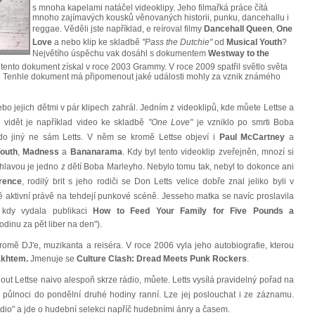
s mnoha kapelami natáčel videoklipy. Jeho filmařká práce čítá
mnoho zajímavých kousků věnovaných historii, punku, dancehallu i
reggae. Věděli jste například, e reíroval filmy
Dancehall Queen
,
One
Love
a nebo klip ke skladbě
"Pass the Dutchie"
od
Musical Youth
?
Největího úspěchu vak dosáhl s dokumentem
Westway to the
tento dokument získal v roce 2003 Grammy. V roce 2009 spatřil světlo světa
. Tenhle dokument má připomenout jaké události mohly za vznik známého
.
ebo jejich dětmi v pár klipech zahrál. Jedním z videoklipů, kde můete Lettse a
 vidět je například video ke skladbě
"One Love"
je vzniklo po smrti Boba
do jiný ne sám Letts. V něm se kromě Lettse objeví i
Paul McCartney
a
Youth
,
Madness
a
Bananarama
. Kdy byl tento videoklip zveřejněn, mnozí si
u hlavou je jedno z dětí Boba Marleyho. Nebylo tomu tak, nebyl to dokonce ani
rence
, rodilý brit s jeho rodiči se Don Letts velice dobře znal jeliko byli v
aktivní právě na tehdejí punkové scéně. Jesseho matka se navíc proslavila
 kdy vydala publikaci
How to Feed Your Family for Five Pounds a
odinu za pět liber na den").
 kromě DJ'e, muzikanta a reiséra. V roce 2006 vyla jeho autobiografie, kterou
khtem.
Jmenuje se
Culture Clash: Dread Meets Punk Rockers
.
out Lettse naivo alespoň skrze rádio, můete. Letts vysílá pravidelný pořad na
 půlnoci do pondělní druhé hodiny ranní. Lze jej poslouchat i ze záznamu.
io" a jde o hudební selekci napříč hudebními ánry a časem.