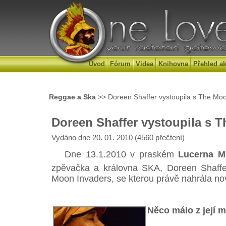
Úvod
Fórum
Videa
Knihovna
Přehled ak
Reggae a Ska
>> Doreen Shaffer vystoupila s The Mo
Doreen Shaffer vystoupila s 
Vydáno dne 20. 01. 2010 (4560 přečtení)
Dne 13.1.2010 v praském
Lucerna M
zpěvačka a královna SKA, Doreen Shaffe
Moon Invaders, se kterou právě nahrála no
Něco málo z její m