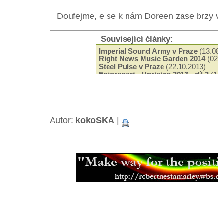
Doufejme, e se k nám Doreen zase brzy v
Související články:
Imperial Sound Army v Praze
(13.0
Right News Music Garden 2014
(02
Steel Pulse v Praze
(22.10.2013)
Fotoreport - Uprising 2013 - díl 2
(1
Fotoreport - Uprising 2013 - díl 1
(1
Fotoreportík - Rozloučení s létem 
Fotoreport - Uprising 2012
(01.09.2
Report - Right News Music Garden
Fotoreport - Uprising 2011
(28.08.2
Autor:
kokoSKA
|
Fotoreport - Rocky Leon v Praze
(0
Fotoreport - Mighty Sounds 2011
(2
Third World a jejich praská show
(0
ízníkov 2009 aneb jak se zadařilo
(0
Feher Fekete Kerek křtili nové CD
(
Skatalites roztančili Prahu
(02.12.2
Kingston - Vídeň aneb Culture v B