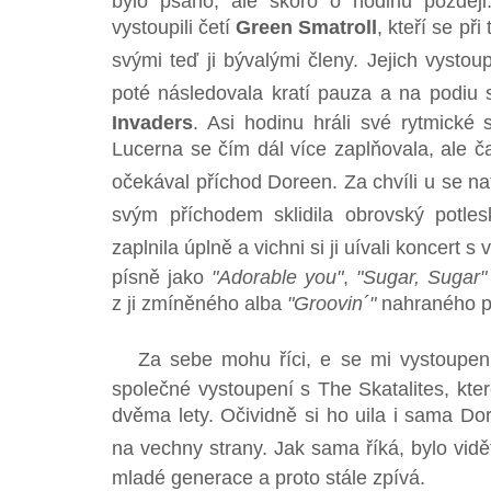
bylo psáno, ale skoro o hodinu později
vystoupili četí
Green Smatroll
, kteří se při
svými teď ji bývalými členy. Jejich vystou
poté následovala kratí pauza a na podiu s
Invaders
. Asi hodinu hráli své rytmické 
Lucerna se čím dál více zaplňovala, ale ča
očekával příchod Doreen. Za chvíli u se nat
svým příchodem sklidila obrovský potles
zaplnila úplně a vichni si ji uívali koncert 
písně jako
"Adorable you"
,
"Sugar, Sugar"
z ji zmíněného alba
"Groovin´"
nahraného p
Za sebe mohu říci, e se mi vystoupení 
společné vystoupení s The Skatalites, kte
dvěma lety. Očividně si ho uila i sama D
na vechny strany. Jak sama říká, bylo vidět,
mladé generace a proto stále zpívá.