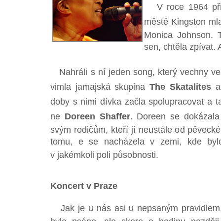
V roce 1964 přil
městě Kingston mlad
Monica Johnson. Ta
sen, chtěla zpívat. A 
Nahráli s ní jeden song, který vechny veli
vimla jamajská skupina
The Skatalites
a 
doby s nimi dívka začla spolupracovat a tak
ne
Doreen Shaffer
. Doreen se dokázala
svým rodičům, kteří jí neustále od pěvecké
tomu, e se nacházela v zemi, kde bylo
v jakémkoli poli působnosti.
Koncert v Praze
Jak je u nás asi u nepsaným pravidlem,