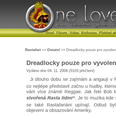
Úvod
Fórum
Videa
Knihovna
Přehled ak
Rastafari
>>
Ostatní
>> Dreadlocky pouze pro vyvole
Dreadlocky pouze pro vyvole
Vydáno dne 04. 11. 2006 (9103 přečtení)
Ji dlouho dobu se zajímám a angauji v R
co nejlépe představil začnu u hudby, ktero
vám více známé Reggae. Jak řekl Bob 
stvořená Rasta lidmi“
. Je to muzika kde s
se také Rastafariáni upínají. Odtud by
objevení a obsazování Ameriky.