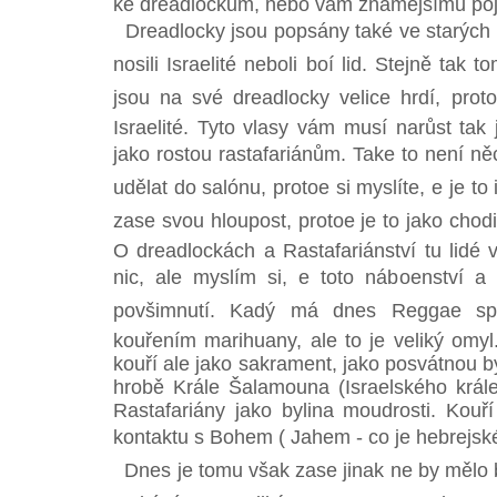
ke dreadlockům, nebo vám známějšímu po
Dreadlocky jsou popsány také ve starých kn
nosili Israelité neboli boí lid. Stejně tak 
jsou na své dreadlocky velice hrdí, proto
Israelité. Tyto vlasy vám musí narůst tak 
jako rostou rastafariánům. Take to není ně
udělat do salónu, protoe si myslíte, e je t
zase svou hloupost, protoe je to jako chod
O dreadlockách a Rastafariánství tu lidé 
nic, ale myslím si, e toto náboenství a
povšimnutí. Kadý má dnes Reggae s
kouřením marihuany, ale to je veliký omyl
kouří ale jako sakrament, jako posvátnou by
hrobě Krále Šalamouna (Israelského král
Rastafariány jako bylina moudrosti. Kouř
kontaktu s Bohem ( Jahem - co je hebrejsk
Dnes je tomu však zase jinak ne by mělo 