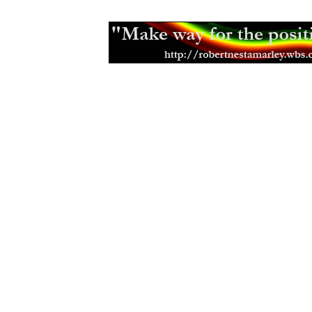
Positive vibrations, negative reacti
ivot v Haile Selassiem je cesta z B
Naléhej aneb slova posílení pro bra
Je čas zlepit společnost
(17.12.200
Ovlivnění těla myslí
(10.03.2006)
Mylenka dne.......
(19.11.2005)
Hudba Boba Marleyho
(23.07.2005)
Pojednání o reinkarnaci
(04.07.2005
Kdy sbliovat, tak vechny
(23.05.200