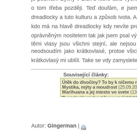
o tom třeba později. Teď doufám, e jsem 
dreadlocky a tuto kulturu a způsob ivota. 
kdo má na hlavě dreadlocky kdy nevíte proč
oprávněným nositelem tak jak jsem psal výš
těmi vlasy jsou všichni stejní, ale nejso
neodsoudím jako krátkovlasé, protoe vši
krátkovlasý mi ublíil. Take se vdy zamysle
Související články:
Útěk do divočiny? To by k ničemu 
Mystika, mýty a moudrost
(25.09.20
Marihuana a jej miesto vo svete
(13
Rastafariánství vs křesanství
(10.10
Rastafariánství a rasová otázka
(06
Nejlepí učitel
(26.05.2008)
Reggae hey! Positive day, positive
O modlitbe - pramienok, z ktorého t
Autor:
Gingerman
|
(20.03.2008)
Starí generací (ne)odsouzen
(29.02