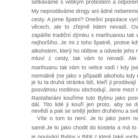
setkáváme s velikým protestem a odporem, 
My neprodáváme drogy ani ádné nebereme, 
cesty. A jsme špatní? Dnešní populace vyr
věcech, ale to zřejmě lidem nevadí. O
zapálíte tradiční dýmku s marihuanou tak 
nejhoršího. Je mi z toho špatně, protoe k
alkoholem, který ho oblbne a odvede jeho m
mluví z cesty, tak vám to nevadí. Ale
marihuanu tak vám to velice vadí i kdy j
normálně (ne jako v případě alkoholu kdy 
je tu ta druhá stránka lidí, kteří ji prodáv
posvátnou rostlinou obchodují. Jene mezi 
Rastafariáni kouříme tuto Bylinu jako pos
dál. Tito lidé ji kouří jen proto, aby se 
nevědí a pak se smějí jeden druhému a své
Víte o tom to není. Je to jako jsem nar
samé.Je to jako chodit do kostela a má to
je pouívání Byliny v Bibli z které také vyc