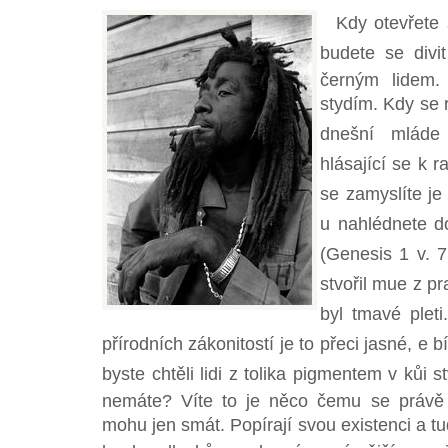
Kdy otevřete 
budete se divi
černým lidem.
stydím. Kdy se
dnešní mláde
hlásající se k r
se zamyslíte je 
u nahlédnete d
(Genesis 1 v. 7
stvořil mue z pr
byl tmavé pleti
přírodních zákonitostí je to přeci jasné, e bí
byste chtěli lidi z tolika pigmentem v kůi s
nemáte? Víte to je něco čemu se právě 
mohu jen smát. Popírají svou existenci a tudí