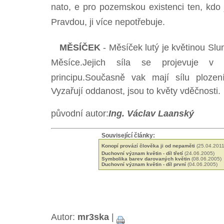
nato, e pro pozemskou existenci ten, kdo 
Pravdou, ji více nepotřebuje.
MĚSÍČEK
- Měsíček lutý je květinou Slu
Měsíce.Jejich síla se projevuje v 
principu.Současně vak mají sílu plozen
Vyzařují oddanost, jsou to květy vděčnosti.
původní autor:
Ing. Václav Laanský
Související články:
Konopí provází člověka ji od nepaměti
(25.04.2011
Duchovní význam květin - díl třetí
(24.06.2005)
Symbolika barev darovaných květin
(08.06.2005)
Duchovní význam květin - díl první
(04.06.2005)
Autor:
mr3ska
|