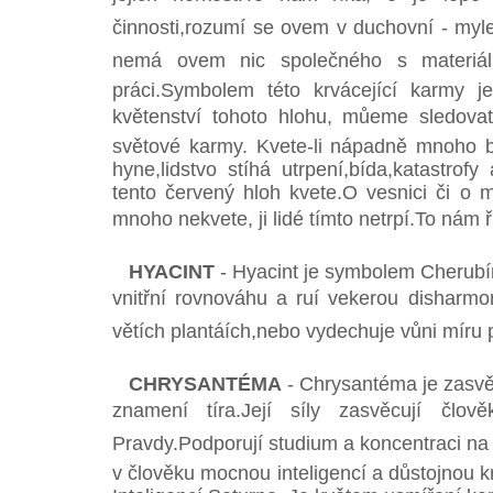
činnosti,rozumí se ovem v duchovní - myl
nemá ovem nic společného s materiá
práci.Symbolem této krvácející karmy je
květenství tohoto hlohu, můeme sledova
světové karmy. Kvete-li nápadně mnoho býv
hyne,lidstvo stíhá utrpení,bída,katastrof
tento červený hloh kvete.O vesnici či o m
mnoho nekvete, ji lidé tímto netrpí.To nám ř
HYACINT
- Hyacint je symbolem Cherubí
vnitřní rovnováhu a ruí vekerou disharmo
větích plantáích,nebo vydechuje vůni míru p
CHRYSANTÉMA
- Chrysantéma je zasv
znamení tíra.Její síly zasvěcují čl
Pravdy.Podporují studium a koncentraci na d
v člověku mocnou inteligencí a důstojnou k