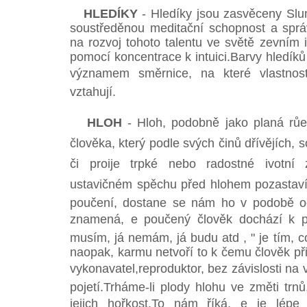
HLEDÍKY
- Hledíky jsou zasvěceny Slu
soustředěnou meditační schopnost a sprá
na rozvoj tohoto talentu ve světě zevním
pomocí koncentrace k intuici.Barvy hledík
významem směrnice, na které vlastnost
vztahují.
HLOH
- Hloh, podobně jako planá růe
člověka, který podle svých činů dřívějích,
či proije trpké nebo radostné ivotn
ustavičném spěchu před hlohem pozastaví
poučení, dostane se nám ho v podobě oc
znamená, e poučený člověk dochází k poz
musím, já nemám, já budu atd , " je tím, c
naopak, karmu netvoří to k čemu člověk př
vykonavatel,reproduktor, bez závislosti na 
pojetí.Trháme-li plody hlohu ve změti tr
jejich hořkost.To nám říká, e je lépe