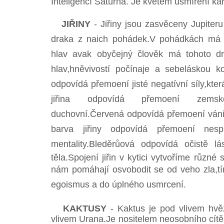
Inteligencí Saturna. Je květem usmíření k
JIŘINY
- Jiřiny jsou zasvěceny Jupiter
draka z naich pohádek.V pohádkách má 
hlav avak obyčejný člověk má tohoto d
hlav,hněvivostí počínaje a sebeláskou ko
odpovídá přemoení jisté negatívní síly,kter
jiřina odpovídá přemoení zems
duchovní.Červená odpovídá přemoení vánivo
barva jiřiny odpovídá přemoení nesp
mentality.Bleděrůová odpovídá očistě l
těla.Spojení jiřin v kytici vytvoříme různé 
nám pomáhají osvobodit se od veho zla,tí
egoismus a do úplného usmrcení.
KAKTUSY
- Kaktus je pod vlivem hvě
vlivem Urana.Je nositelem neosobního cítě