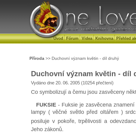
Úvod
Fórum
Videa
Knihovna
Přehled ak
Příroda
>> Duchovní význam květin - díl druhý
Duchovní význam květin - díl 
Vydáno dne 20. 06. 2005 (10254 přečtení)
Co symbolizují a čemu jsou zasvěceny někt
FUKSIE
- Fuksie je zasvěcena znamení P
lampy ( věčné světlo před oltářem ) srdc
posiluje v pokoře, trpělivosti a odevzdan
Jeho zákonů.