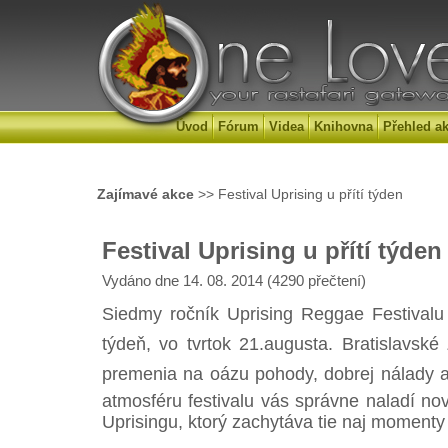
Úvod
Fórum
Videa
Knihovna
Přehled ak
Zajímavé akce
>> Festival Uprising u přítí týden
Festival Uprising u přítí týden
Vydáno dne 14. 08. 2014 (4290 přečtení)
Siedmy ročník Uprising Reggae Festivalu 
týdeň, vo tvrtok 21.augusta. Bratislavsk
premenia na oázu pohody, dobrej nálady a t
atmosféru festivalu vás správne naladí n
Uprisingu, ktorý zachytáva tie naj momenty 