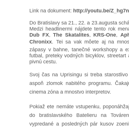
Link na dokument:
http://youtu.be/Z_hg
Do Bratislavy sa 21., 22. a 23.augusta sch
Medzi headlinermi nájdete tento rok me
Dub FX
,
The Skatalites
,
KRS-One
,
Aph
Chronixx
. Tei sa vak môete aj na mno
zápasy v bahne, tanečné workshopy a exhi
futbal, preteky vodných bicyklov, streetart a
pivnú cestu.
Svoj čas na Uprisingu si treba starostlivo
aspoň zlomok nabitého programu. Čakajú
cinema zóna a mnostvo interpretov.
Pokiaž ete nemáte vstupenku, poponáhžajt
do bratislavského Batelieru na Továrens
vypredané a posledných pár kusov zoen