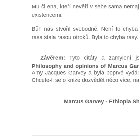
Mu či ena, kteří nevěří v sebe sama nemají 
existencemi.
Bůh nás stvořil svobodné. Není to chyba B
rasa stala rasou otroků. Byla to chyba rasy.
Závěrem:
Tyto citáty a zamylení 
Philosophy and opinions of Marcus Ga
Amy Jacques Garvey a byla poprvé vydán
Chcete-li se o knize dozvědět něco více, na
Marcus Garvey - Ethiopia Sh