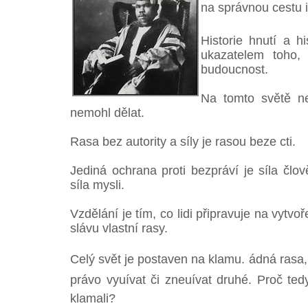
na správnou cestu 
Historie hnutí a h
ukazatelem toho, 
budoucnost.
Na tomto světě ne
nemohl dělat.
Rasa bez autority a síly je rasou beze cti.
Jediná ochrana proti bezpráví je síla člov
síla mysli.
Vzdělání je tím, co lidi připravuje na vytvoř
slávu vlastní rasy.
Celý svět je postaven na klamu. ádná rasa,
právo vyuívat či zneuívat druhé. Proč t
klamali?