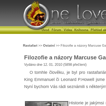
Úvod
Fórum
Videa
Knihovna
Přehled ak
Rastafari
>>
Ostatní
>> Filozofie a názory Marcuse G
Filozofie a názory Marcuse G
Vydáno dne 12. 01. 2010 (5898 přečtení)
O tomhle člověku, je byl pro rastafariáns
King Emmanuel či Leonard P.Howell jsme Vá
Nyní bychom Vás rádi seznámili s některými
Historie je jakýms