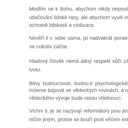
Modlím se k Bohu, abychom nikdy nepouil
utlačování lidské rasy, ale abychom vyuili 
ochraně lidskosti a civilizace.
Nevěří-li v sebe sama, jsi nadvakrát poraen
ne cokoliv začne.
Hladový člověk nemá ádný respekt vůči zá
ivotu.
Bitvy budoucnosti, budou-li psychologick
můeme bojovat ve vědeckých rovinách, a r
vědeckého vývoje bude rasou vládnoucí.
Vichni ti, je se nazývají reformátory jsou 
ničím jiným, protoe se bouří proti věčem exi