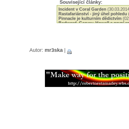
Související články:
Incident v Coral Garden
(30.03.2014
Rastafariánství - jiný úhel pohledu
Pinnacle je kulturním dědictvím
(02
Bedward, Garvey, Howell a první ra
(05.11.2013)
Haile Selassie - Korunovace a její 
Rastafariánství a svazek manelský
Empress Menen Asfaw - ena v poz
Autor:
mr3ska
|
Konopí a náboenství
(04.04.2013)
Haile Selassie a jeho setkání s indi
Gorée Island - ostrov otroků
(01.11
Haile Selassie v Jeruzalémě
(26.10.
Nelson Mandela o Haile Selassiem
Kalifornie je pojmenována podle č
(07.10.2012)
Indiáni jim přezdívali Buffalo Soldi
Rastafariánské hnutí v Anglii
(18.03
Discovering Rastafari
(04.03.2012)
Čei a Etiopie - Od prvních kontakt
(01.12.2011)
Nyahbinghi - legendy praví...
(16.11
Zemřel rádce začínajících kapel K
(09.11.2011)
Rastafariánská setkání
(24.09.2011)