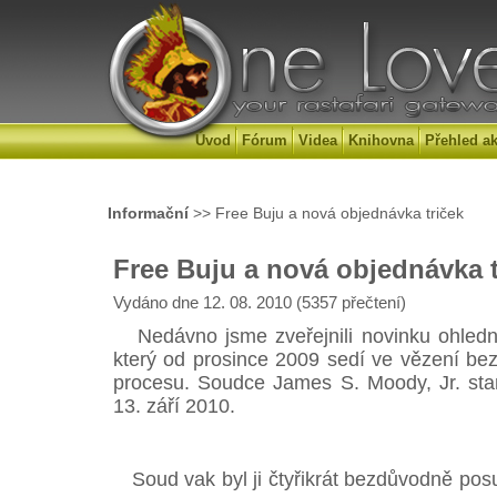
Úvod
Fórum
Videa
Knihovna
Přehled ak
Informační
>> Free Buju a nová objednávka triček
Free Buju a nová objednávka t
Vydáno dne 12. 08. 2010 (5357 přečtení)
Nedávno jsme zveřejnili novinku ohledn
který od prosince 2009 sedí ve vězení bez
procesu. Soudce James S. Moody, Jr. stan
13. září 2010.
Soud vak byl ji čtyřikrát bezdůvodně posu