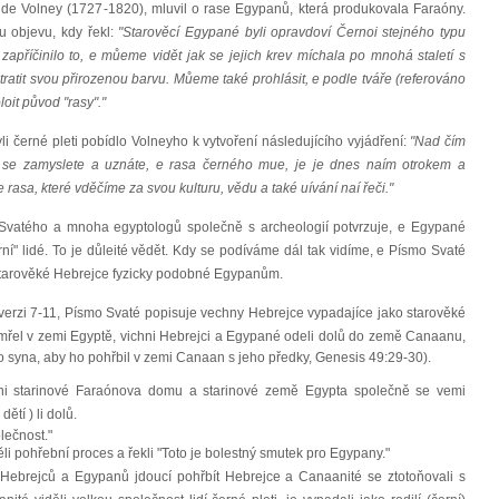
e Volney (1727-1820), mluvil o rase Egypanů, která produkovala Faraóny.
 objevu, kdy řekl:
"Starověcí Egypané byli opravdoví Černoi stejného typu
To zapříčinilo to, e můeme vidět jak se jejich krev míchala po mnohá staletí s
ratit svou přirozenou barvu. Můeme také prohlásit, e podle tváře (referováno
loit původ "rasy"."
li černé pleti pobídlo Volneyho k vytvoření následujícího vyjádření:
"Nad čím
se zamyslete a uznáte, e rasa černého mue, je je dnes naím otrokem a
asa, které vděčíme za svou kulturu, vědu a také uívání naí řeči."
vatého a mnoha egyptologů společně s archeologií potvrzuje, e Egypané
ní" lidé. To je důleité vědět. Kdy se podíváme dál tak vidíme, e Písmo Svaté
tarověké Hebrejce fyzicky podobné Egypanům.
erzi 7-11, Písmo Svaté popisuje vechny Hebrejce vypadajíce jako starověké
řel v zemi Egyptě, vichni Hebrejci a Egypané odeli dolů do země Canaanu,
ho syna, aby ho pohřbil v zemi Canaan s jeho předky, Genesis 49:29-30).
chni starinové Faraónova domu a starinové země Egypta společně se vemi
tí ) li dolů.
olečnost."
ěli pohřební proces a řekli "Toto je bolestný smutek pro Egypany."
Hebrejců a Egypanů jdoucí pohřbít Hebrejce a Canaanité se ztotoňovali s