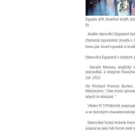
Egypta přili Josefovi bratři, 
8).
Jestlie starověcí Egypané by
Osmond (spodobnil Josefa v Jev
tomu jak Josef vypadal si bratř
Starověcí Egypané v dobách Jo
Gerald Massey, anglický s
starověká, e insignie Faraóna
(str. 251).
Sir Richard Francis Burton, 
Masseymu:
"Jste zcela sprav
abych to dokázal ."
Vědec R.T.Prittchett, popisuj
a ve fyzických charakteristický
Starověký řecký historik Herodot
popsal je jako lidi černé pleti s