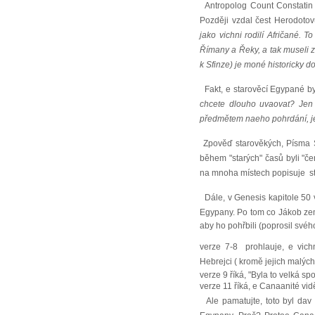
Antropolog Count Constatin d
Později vzdal čest Herodotovu
jako vichni rodilí Afričané. 
Římany a Řeky, a tak museli zt
k Sfinze) je moné historicky do
Fakt, e starověcí Egypané by
chcete dlouho uvaovat? Jen 
předmětem naeho pohrdání, je r
Zpověď starověkých, Písma S
během "starých" časů byli "čer
na mnoha místech popisuje s
Dále, v Genesis kapitole 50 v
Egypany. Po tom co Jákob zem
aby ho pohřbili (poprosil své
verze 7-8 prohlauje, e vi
Hebrejci ( kromě jejich malých dě
verze 9 říká, "Byla to velká sp
verze 11 říká, e Canaanité vid
Ale pamatujte, toto byl dav 