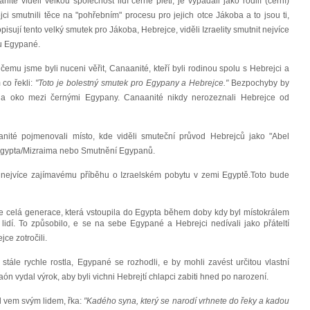
ité viděli velkou společnost lidí černé pleti, je vypadali jako rodilí (černí)
jci smutnili těce na "pohřebním" procesu pro jejich otce Jákoba a to jsou ti,
pisují tento velký smutek pro Jákoba, Hebrejce, viděli Izraelity smutnit nejvíce
ou Egypané.
 čemu jsme byli nuceni věřit, Canaanité, kteří byli rodinou spolu s Hebrejci a
 co řekli:
"Toto je bolestný smutek pro Egypany a Hebrejce."
Bezpochyby by
t na oko mezi černými Egypany. Canaanité nikdy nerozeznali Hebrejce od
ité pojmenovali místo, kde viděli smuteční průvod Hebrejců jako "Abel
Egypta/Mizraima nebo Smutnění Egypanů.
nejvíce zajímavému příběhu o Izraelském pobytu v zemi Egyptě.Toto bude
e celá generace, která vstoupila do Egypta během doby kdy byl místokrálem
dí. To způsobilo, e se na sebe Egypané a Hebrejci nedívali jako přáteltí
ce zotročili.
ále rychle rostla, Egypané se rozhodli, e by mohli zavést určitou vlastní
ón vydal výrok, aby byli vichni Hebrejtí chlapci zabiti hned po narození.
l vem svým lidem, řka:
"Kadého syna, který se narodí vrhnete do řeky a kadou