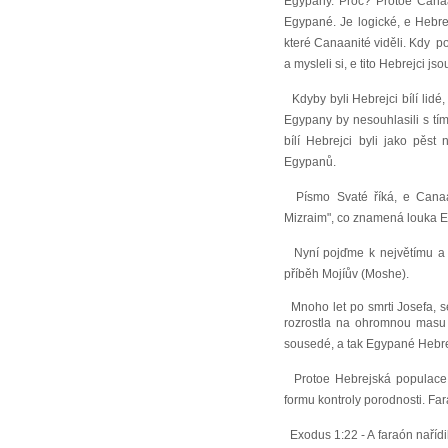
Egypany. Proč? Protoe Canaan
Egypané. Je logické, e Hebre
které Canaanité viděli. Kdy po
a mysleli si, e tito Hebrejci js
Kdyby byli Hebrejci bílí lidé,
Egypany by nesouhlasili s tím
bílí Hebrejci byli jako pěs
Egypanů.
Písmo Svaté říká, e Canaan
Mizraim", co znamená louka 
Nyní pojďme k největímu a 
příběh Mojíův (Moshe).
Mnoho let po smrti Josefa, s
rozrostla na ohromnou masu li
sousedé, a tak Egypané Hebrej
Protoe Hebrejská populace st
formu kontroly porodnosti. Fara
Exodus 1:22 - A faraón nařídi