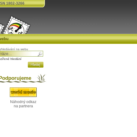
SN 1802-3266
webu
yhledávání na webu
ozířené hledání
odporujeme
Náhodný odkaz
na partnera