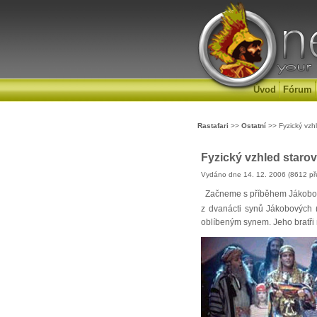
Úvod
Fórum
Rastafari
>>
Ostatní
>> Fyzický vzhle
Fyzický vzhled starově
Vydáno dne 14. 12. 2006 (8612 př
Začneme s příběhem Jákobova 
z dvanácti synů Jákobových (
oblíbeným synem. Jeho bratři 