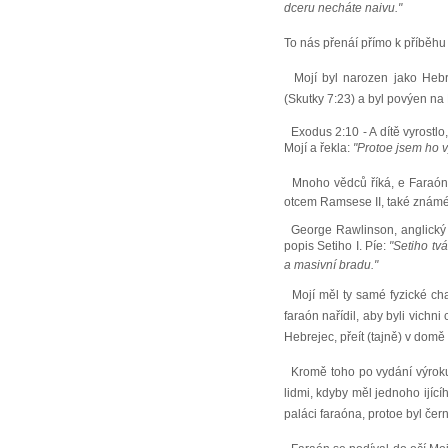
dceru necháte naivu."
To nás přenáí přímo k příběhu M
Mojí byl narozen jako Hebre
(Skutky 7:23) a byl povýen n
Exodus 2:10 - A dítě vyrostlo
Mojí a řekla:
"Protoe jsem ho v
Mnoho vědců říká, e Faraón, k
otcem Ramsese II, také znám
George Rawlinson, anglický
popis Setiho I. Píe:
"Setiho tvá
a masivní bradu."
Mojí měl ty samé fyzické ch
faraón nařídil, aby byli vichni 
Hebrejec, přeít (tajně) v domě 
Kromě toho po vydání výroku k
lidmi, kdyby měl jednoho ijící
paláci faraóna, protoe byl čer