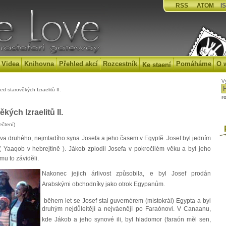
RSS
ATOM
IS
Videa
Knihovna
Přehled akcí
Rozcestník
Pomáháme
O 
Ke staení
V
d starověkých Izraelitů II.
r
kých Izraelitů II.
ečtení)
P
druhého, nejmladího syna Josefa a jeho časem v Egyptě. Josef byl jedním
 Yaaqob v hebrejtině ). Jákob zplodil Josefa v pokročilém věku a byl jeho
mu to záviděli.
Nakonec jejich árlivost způsobila, e byl Josef prodán
Arabskými obchodníky jako otrok Egypanům.
během let se Josef stal guvernérem (místokrál) Egypta a byl
druhým nejdůleitějí a nejváenějí po Faraónovi. V Canaanu,
kde Jákob a jeho synové ili, byl hladomor (faraón měl sen,