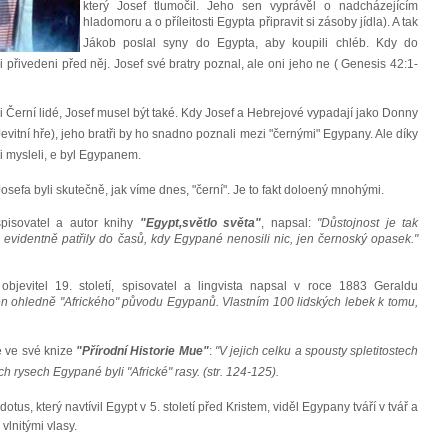
který Josef tlumočil. Jeho sen vyprávěl o nadcházejícím
hladomoru a o příleitosti Egypta připravit si zásoby jídla). A tak
Jákob poslal syny do Egypta, aby koupili chléb. Kdy do
byli přivedeni před něj. Josef své bratry poznal, ale oni jeho ne ( Genesis 42:1-
li Černí lidé, Josef musel být také. Kdy Josef a Hebrejové vypadají jako Donny
itní hře), jeho bratři by ho snadno poznali mezi "černými" Egypany. Ale díky
i mysleli, e byl Egypanem.
sefa byli skutečně, jak víme dnes, "černí". Je to fakt doloený mnohými.
pisovatel a autor knihy
"Egypt,světlo světa"
, napsal:
"Důstojnost je tak
 evidentně patřily do časů, kdy Egypané nenosili nic, jen černoský opasek."
objevitel 19. století, spisovatel a lingvista napsal v roce 1883 Geraldu
en ohledně "Afrického" původu Egypanů. Vlastním 100 lidských lebek k tomu,
e ve své knize
"Přírodní Historie Mue"
:
"V jejich celku a spousty spletitostech
ch rysech Egypané byli "Africké" rasy. (str. 124-125).
us, který navtívil Egypt v 5. století před Kristem, viděl Egypany tváří v tvář a
 vlnitými vlasy.