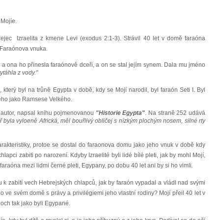
ojíe.
jec  Izraelita z kmene Levi (exodus 2:1-3). Strávil 40 let v domě faraóna
a Faraónova vnuka.
, a ona ho přinesla faraónově dceři, a on se stal jejím synem. Dala mu jméno
ytáhla z vody."
terý byl na trůně Egypta v době, kdy se Mojí narodil, byl faraón Seti I. Byl
ého jako Ramsese Velkého.
 autor, napsal knihu pojmenovanou
"Historie Egypta"
. Na straně 252 udává
ř byla vyloeně Africká, měl bouřlivý obličej s nízkým plochým nosem, silné rty
arakteristiky, protoe se dostal do faraonova domu jako jeho vnuk v době kdy
chlapci zabiti po narození. Kdyby Izraelité byli lidé bílé pleti, jak by mohl Mojí,
faraóna mezi lidmi černé pleti, Egypany, po dobu 40 let ani by si ho vimli.
 zabití vech Hebrejských chlapců, jak by faraón vypadal a vládl nad svými
ho ve svém domě s právy a privilégiemi jeho vlastní rodiny? Mojí přeil 40 let v
noch tak jako byli Egypané.