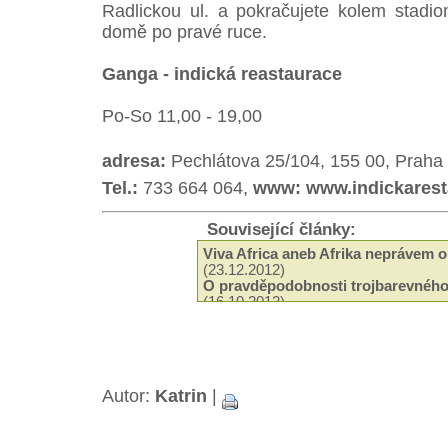
Radlickou ul. a pokračujete kolem stadi
domě po pravé ruce.
Ganga - indická reastaurace
Po-So 11,00 - 19,00
adresa:
Pechlátova 25/104, 155 00, Praha 5
Tel.:
733 664 064,
www:
www.indickarest
Související články:
Viva Africa aneb Afrika neprávem 
(23.12.2012)
O pravděpodobnosti trojbarevného
(16.10.2012)
Vánoční zamylení
(17.12.2011)
Irie Up magazin k dostání v Crossu
Jak je to se zákazem prodeje bylin
Veggie Měsíc
(01.10.2010)
Nyahbinghi znějí pro Buju Bantona
Autor:
Katrin
|
Free Buju a nová objednávka triček
Čím překvapí letoní Uprising
(04.08