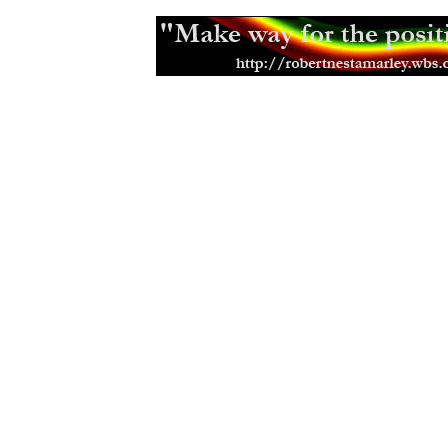
Novinky v případu Buju Bantona
(2
Dokument Holding on to Jah
(12.05
Hvězdy letoního Realbeatu
(27.03.2
Nové filmy nejen Jamajské produk
Od korunovace uběhlo ji 79 let
(02.
Návtěva restaurace Ganga
(18.08.2
Mad Professor - reggae a dub virt
The Skatalites - vzácna návteva n
(14.07.2009)
První otevřené setkání '09
(08.07.20
Rastafariánský dar kole
(16.04.2009
Vánoce
(22.12.2008)
Podzemní dřevěný dům
(16.10.2008
Apple inna di trouble
(18.09.2008)
Seminář o rastafariánství
(03.09.20
Uprising Reggae festival
(28.08.200
Fifth Gathering '08
(12.08.2008)
Li-monáda
(11.03.2008)
Second Gathering
(28.02.2008)
Vyla česká publikace o rastafariáns
Nová praská veganská čajovna
(17.
Tragický konec Lucky Dubeho
(21.
First Gathering '07
(26.04.2007)
Česká rasta komunita
(25.01.2007)
2.Listopad
(02.11.2006)