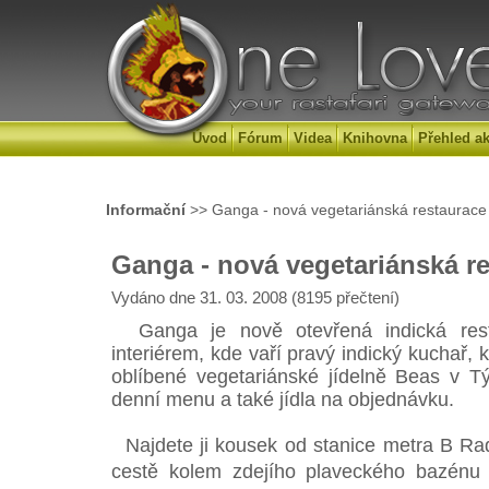
Úvod
Fórum
Videa
Knihovna
Přehled ak
Informační
>> Ganga - nová vegetariánská restaurace
Ganga - nová vegetariánská r
Vydáno dne 31. 03. 2008 (8195 přečtení)
Ganga je nově otevřená indická rest
interiérem, kde vaří pravý indický kuchař, 
oblíbené vegetariánské jídelně Beas v Tý
denní menu a také jídla na objednávku.
Najdete ji kousek od stanice metra B Radl
cestě kolem zdejího plaveckého bazén