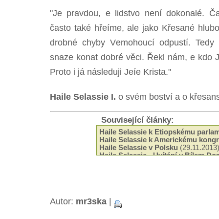
"Je pravdou, e lidstvo není dokonalé. 
často také hřeíme, ale jako Křesané hlubo
drobné chyby Vemohoucí odpustí. Tedy 
snaze konat dobré věci. Řekl nám, e kdo J
Proto i já následuji Jeíe Krista."
Haile Selassie I.
o svém boství a o křesan
Související články:
Haile Selassie k Etiopskému parla
Haile Selassie k Americkému kong
Haile Selassie v Polsku
(29.11.2013
Haile Selassie - Uvítání v Bílem D
Haile Selassie a jeho poselství en
Haile Selassie - Tři principy
(17.04.
Haile Selassie o toleranci
(10.04.20
Haile Selassie po svém návratu do 
Selassie k italskému prezidentovi
(
Autor:
mr3ska
|
Projev Haile Selassieho v meitě S