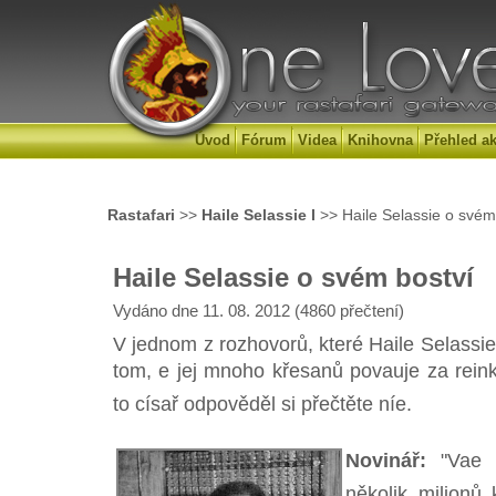
Úvod
Fórum
Videa
Knihovna
Přehled ak
Rastafari
>>
Haile Selassie I
>> Haile Selassie o svém 
Haile Selassie o svém boství
Vydáno dne 11. 08. 2012 (4860 přečtení)
V jednom z rozhovorů, které Haile Selassie 
tom, e jej mnoho křesanů povauje za rein
to císař odpověděl si přečtěte níe.
Novinář:
"Vae 
několik milionů k