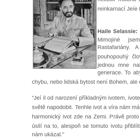
reinkarnací Jeíe 
Haile Selassie:
"
Mimojiné js
Rastafariány. 
pouhopouhý člo
jednou mne nah
generace. To aby
chybu, nebo lidská bytost není Bohem, ale
"Jeí il od narození příkladným ivotem, iv
světě napodobit. Tenhle ivot a víra nám má 
harmonický ivot zde na Zemi. Právě proto 
úsilí na to, alespoň se tomuto ivotu přiblí
nám ukázal."