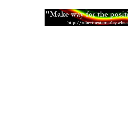
(12.12.2012)
Haile Selassie o vzdělávání en
(14.1
Haile Selassie k africkým vůdcům
(
Haile Selassie ke svým vojákům
(20
Haile Selassie o náboenství
(29.05.
Haile Selassie ke skautskému hnutí
Slova Haile Selassieho
(28.01.2009)
Haile Selassie I - O Vánocích
(23.12
O víře...
(29.11.2005)
Nová ivotní cesta
(10.11.2005)