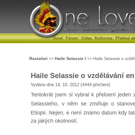
Úvod
Fórum
Videa
Knihovna
Přehled ak
Rastafari
>>
Haile Selassie I
>> Haile Selassie o vzděl
Haile Selassie o vzdělávání en
Vydáno dne 14. 10. 2012 (4444 přečtení)
Tentokrát jsem si vybral k přeloení jeden
Selassieho, v něm se zmiňuje o stanov
Etiopii. Nejen, e není známo datum kdy tat
za jakých okolností.