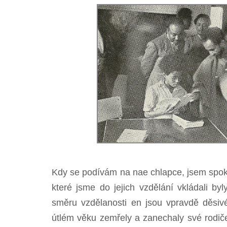
Kdy se podívám na nae chlapce, jsem spok
které jsme do jejich vzdělání vkládali byl
směru vzdělanosti en jsou vpravdě děsivé
útlém věku zemřely a zanechaly své rodiče 