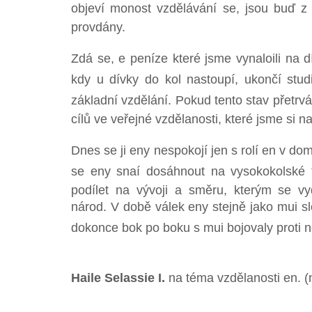
objeví monost vzdělávání se, jsou buď z v
provdány.
Zdá se, e peníze které jsme vynaloili na dív
kdy u dívky do kol nastoupí, ukončí stu
základní vzdělání. Pokud tento stav přetrv
cílů ve veřejné vzdělanosti, které jsme si n
Dnes se ji eny nespokojí jen s rolí en v d
se eny snaí dosáhnout na vysokokolské 
podílet na vývoji a směru, kterým se vy
národ. V době válek eny stejně jako mui s
dokonce bok po boku s mui bojovaly proti nep
Haile Selassie I.
na téma vzdělanosti en. 