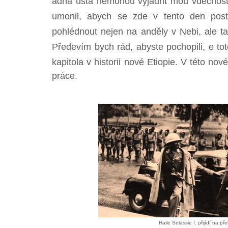
ádná ústa nemohou vyjádřit mou vděčnos
umonil, abych se zde v tento den post
pohlédnout nejen na anděly v Nebi, ale ta
Předevím bych rád, abyste pochopili, e t
kapitola v historii nové Etiopie. V této n
práce.
Haile Selassie I. přijídí na př