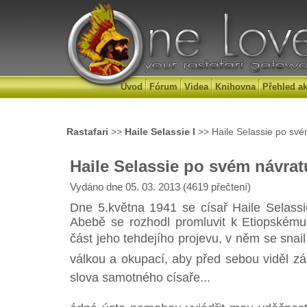
Úvod
Fórum
Videa
Knihovna
Přehled ak
Rastafari
>>
Haile Selassie I
>> Haile Selassie po své
Haile Selassie po svém návrat
Vydáno dne 05. 03. 2013 (4619 přečtení)
Dne 5.května 1941 se císař Haile Selassie
Abebě se rozhodl promluvit k Etiopském
část jeho tehdejího projevu, v něm se snail
válkou a okupací, aby před sebou viděl zář
slova samotného císaře...