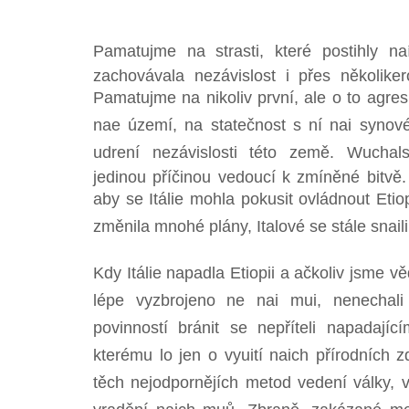
Pamatujme na strasti, které postihly na
zachovávala nezávislost i přes několike
Pamatujme na nikoliv první, ale o to agresi
nae území, na statečnost s ní nai synov
udrení nezávislosti této země. Wucha
jedinou příčinou vedoucí k zmíněné bitvě.
aby se Itálie mohla pokusit ovládnout Etiop
změnila mnohé plány, Italové se stále snaili 
Kdy Itálie napadla Etiopii a ačkoliv jsme věd
lépe vyzbrojeno ne nai mui, nenechal
povinností bránit se nepříteli napadajícím
kterému lo jen o vyuití naich přírodních zd
těch nejodpornějích metod vedení války, v