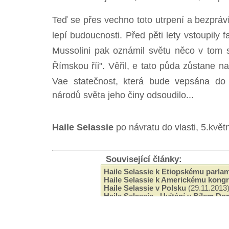
Teď se přes vechno toto utrpení a bezpráv
lepí budoucnosti. Před pěti lety vstoupily f
Mussolini pak oznámil světu něco v tom sm
Římskou říi". Věřil, e tato půda zůstane n
Vae statečnost, která bude vepsána do 
národů světa jeho činy odsoudilo...
Haile Selassie
po návratu do vlasti, 5.kvě
Související články:
Haile Selassie k Etiopskému parla
Haile Selassie k Americkému kong
Haile Selassie v Polsku
(29.11.2013
Haile Selassie - Uvítání v Bílem D
Haile Selassie a jeho poselství en
Haile Selassie - Tři principy
(17.04.
Haile Selassie o toleranci
(10.04.20