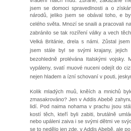
vradění naich muů. Zbraně, zakázané me
jsem se domoci spravedlnosti a o získá
národů, jeliko jsem se obával toho, e by
celého světa. Mnozí se snaili a pracovali n
zabránilo se tak rozíření války a vech těch
Velká Británie, drela s námi. Zůstal jse
jsem stále byl se svými krajany, jejich
bezohledně prolévána Italskými vojsky. M
vypáleny, svatí muové nuceni odejít do ci
nejen hladem a ízní schovaní v pouti, jesk
Kolik mladých muů, kněích a mnichů by
zmasakrováno? Jen v Addis Abebě zahynulo
lidí. Pod naima nohama v prachu jsou stá
kostí těch, kteří byli zabiti, brutálně um
nebo upáleni zaiva i se svými dětmi ve svý
se to nedělo jen zde, v Addis Abebě, ale po 