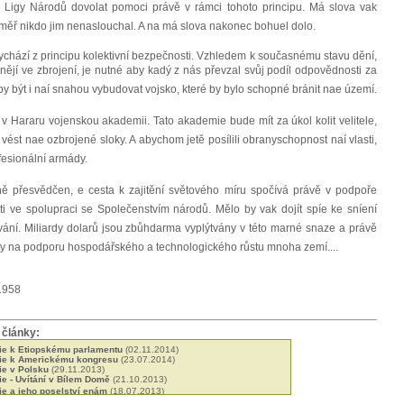
 u Ligy Národů dovolat pomoci právě v rámci tohoto principu. Má slova vak
ř nikdo jim nenaslouchal. A na má slova nakonec bohuel dolo.
 vychází z principu kolektivní bezpečnosti. Vzhledem k současnému stavu dění,
ějí ve zbrojení, je nutné aby kadý z nás převzal svůj podíl odpovědnosti za
 by být i naí snahou vybudovat vojsko, které by bylo schopné bránit nae území.
it v Hararu vojenskou akademii. Tato akademie bude mít za úkol kolit velitele,
ést nae ozbrojené sloky. A abychom jetě posílili obranyschopnost naí vlasti,
fesionální armády.
ně přesvědčen, e cesta k zajitění světového míru spočívá právě v podpoře
ti ve spolupraci se Společenstvím národů. Mělo by vak dojít spíe ke sníení
ování. Miliardy dolarů jsou zbůhdarma vyplýtvány v této marné snaze a právě
uity na podporu hospodářského a technologického růstu mnoha zemí....
 1958
 články:
ie k Etiopskému parlamentu
(02.11.2014)
sie k Americkému kongresu
(23.07.2014)
ie v Polsku
(29.11.2013)
ie - Uvítání v Bílem Domě
(21.10.2013)
ie a jeho poselství enám
(18.07.2013)