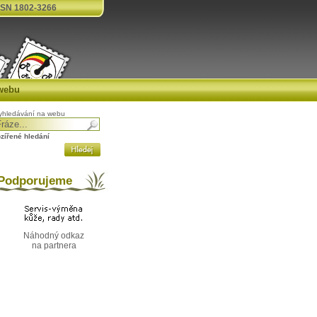
SN 1802-3266
webu
yhledávání na webu
ozířené hledání
odporujeme
Náhodný odkaz
na partnera