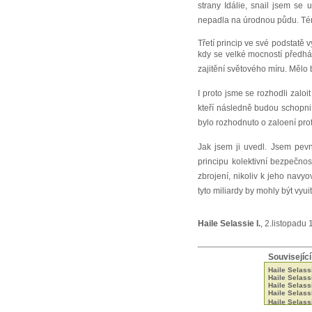
strany Idálie, snail jsem se
nepadla na úrodnou půdu. Témě
Třetí princip ve své podstatě
kdy se velké mocností předhán
zajitění světového míru. Mělo
I proto jsme se rozhodli zalo
kteří následně budou schopni v
bylo rozhodnuto o zaloení pro
Jak jsem ji uvedl. Jsem pev
principu kolektivní bezpečnos
zbrojení, nikoliv k jeho navy
tyto miliardy by mohly být vy
Haile Selassie I.
, 2.listopadu
Související
Haile Selass
Haile Selas
Haile Selass
Haile Selass
Haile Selass