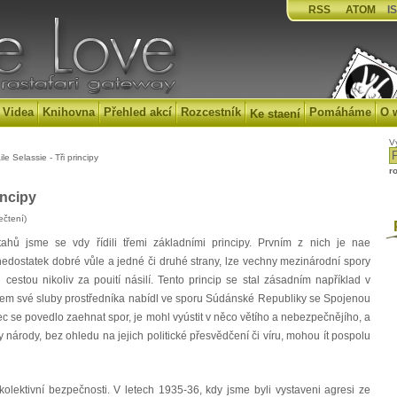
RSS
ATOM
IS
Videa
Knihovna
Přehled akcí
Rozcestník
Pomáháme
O 
Ke staení
V
le Selassie - Tři principy
r
incipy
ečtení)
P
ztahů jsme se vdy řídili třemi základními principy. Prvním z nich je nae
nedostatek dobré vůle a jedné či druhé strany, lze vechny mezinárodní spory
 cestou nikoliv za pouití násilí. Tento princip se stal zásadním například v
sem své sluby prostředníka nabídl ve sporu Súdánské Republiky se Spojenou
e povedlo zaehnat spor, je mohl vyústit v něco větího a nebezpečnějího, a
ny národy, bez ohledu na jejich politické přesvědčení či víru, mohou ít pospolu
olektivní bezpečnosti. V letech 1935-36, kdy jsme byli vystaveni agresi ze