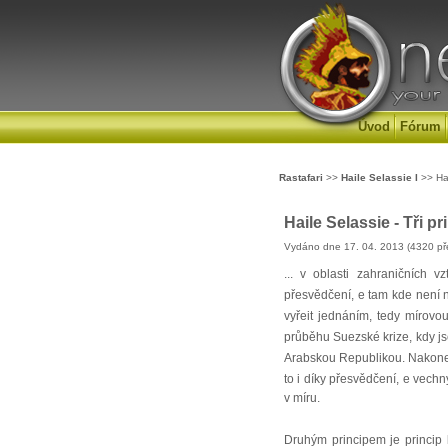
Úvod
Fórum
Rastafari
>>
Haile Selassie I
>> Hai
Haile Selassie - Tři pr
Vydáno dne 17. 04. 2013 (4320 př
... v oblasti zahraničních v
přesvědčení, e tam kde není 
vyřeit jednáním, tedy mírovou
průběhu Suezské krize, kdy j
Arabskou Republikou. Nakonec s
to i díky přesvědčení, e vech
v míru.
Druhým principem je princip k