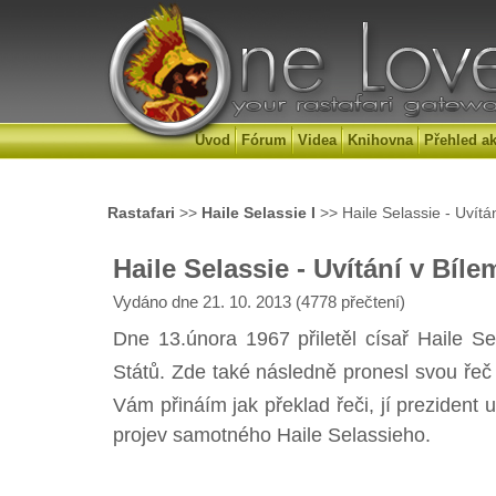
Úvod
Fórum
Videa
Knihovna
Přehled ak
Rastafari
>>
Haile Selassie I
>> Haile Selassie - Uvít
Haile Selassie - Uvítání v Bíl
Vydáno dne 21. 10. 2013 (4778 přečtení)
Dne 13.února 1967 přiletěl císař Haile Se
Států. Zde také následně pronesl svou řeč 
Vám přináím jak překlad řeči, jí prezident 
projev samotného Haile Selassieho.