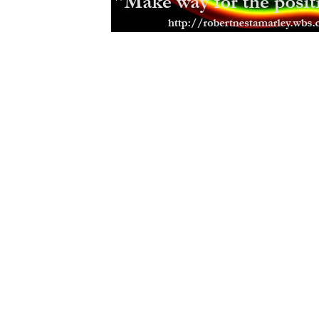
Haile Selassie ke svým vojákům
(20
Haile Selassie o náboenství
(29.05.
Haile Selassie ke skautskému hnutí
Slova Haile Selassieho
(28.01.2009)
Haile Selassie I - O Vánocích
(23.12
O víře...
(29.11.2005)
Nová ivotní cesta
(10.11.2005)