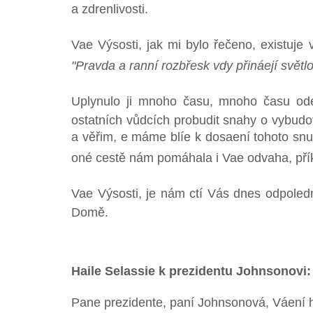
a zdrenlivosti.
Vae Výsosti, jak mi bylo řečeno, existuje ve
"Pravda a ranní rozbřesk vdy přináejí světlo
Uplynulo ji mnoho času, mnoho času ode
ostatních vůdcích probudit snahy o vybud
a věřim, e máme blíe k dosaení tohoto snu,
oné cestě nám pomáhala i Vae odvaha, pří
Vae Výsosti, je nám ctí Vás dnes odpoledn
Domě.
Haile Selassie k prezidentu Johnsonovi:
Pane prezidente, paní Johnsonová, Váení 