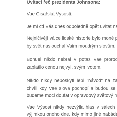
Uvítací řeč prezidenta Johnsona:
Vae Císařská Výsosti:
Je mi ctí Vás dnes odpoledně opět uvítat 
Nejničivějí válce lidské historie bylo moné 
by svět naslouchal Vaim moudrým slovům.
Bohuel nikdo nebral v potaz Vae proro
zaplatilo cenou nejvyí, svým ivotem.
Nikdo nikdy neposkytl lepí "návod" na za
chvíli kdy Vae slova pochopí a budou se j
budeme moci doufat v opravdový světový m
Vae Výsost nikdy nezvýila hlas v sálech
výjimkou onoho dne, kdy mimo jiné nabádal