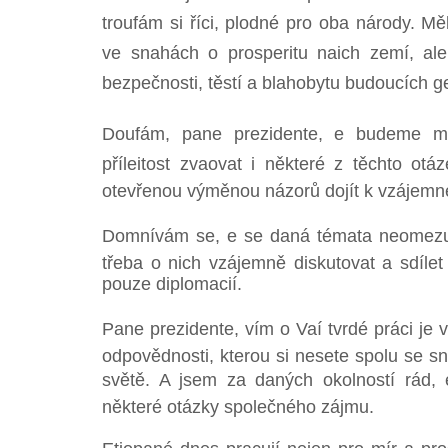
troufám si říci, plodné pro oba národy. Mě
ve snahách o prosperitu naich zemí, ale
bezpečnosti, těstí a blahobytu budoucích g
Doufám, pane prezidente, e budeme mít
příleitost zvaovat i některé z těchto ot
otevřenou výměnou názorů dojít k vzájem
Domnívám se, e se daná témata neomezují
třeba o nich vzájemně diskutovat a sdílet
pouze diplomacií.
Pane prezidente, vím o Vaí tvrdé práci je
odpovědnosti, kterou si nesete spolu se s
světě. A jsem za daných okolností rád, 
některé otázky společného zájmu.