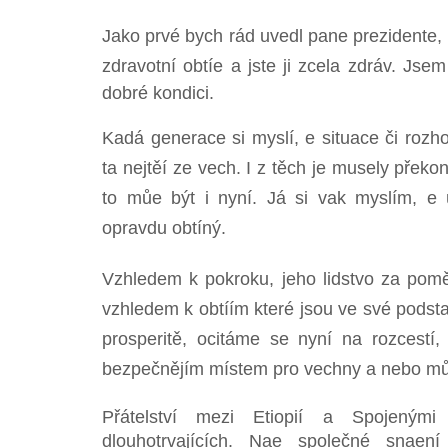
Jako prvé bych rád uvedl pane prezidente, e
zdravotní obtíe a jste ji zcela zdráv. Js
dobré kondici.
Kadá generace si myslí, e situace či rozho
ta nejtěí ze vech. I z těch je musely pře
to můe být i nyní. Já si vak myslím, e
opravdu obtíný.
Vzhledem k pokroku, jeho lidstvo za pom
vzhledem k obtíím které jsou ve své podst
prosperitě, ocitáme se nyní na rozcestí
bezpečnějím místem pro vechny a nebo mů
Přátelství mezi Etiopií a Spojeným
dlouhotrvajících. Nae společné snaení