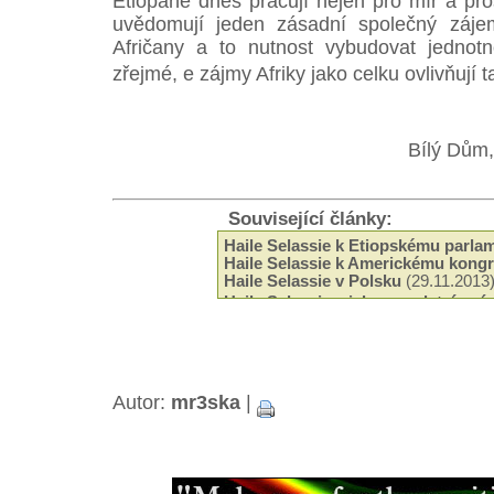
Etiopané dnes pracují nejen pro mír a pro
uvědomují jeden zásadní společný zájem
Afričany a to nutnost vybudovat jednotn
zřejmé, e zájmy Afriky jako celku ovlivňují 
Bílý Dům
Související články:
Haile Selassie k Etiopskému parla
Haile Selassie k Americkému kong
Haile Selassie v Polsku
(29.11.2013
Haile Selassie a jeho poselství en
Haile Selassie - Tři principy
(17.04.
Haile Selassie o toleranci
(10.04.20
Haile Selassie po svém návratu do 
Selassie k italskému prezidentovi
(
Autor:
mr3ska
Projev Haile Selassieho v meitě S
|
(12.12.2012)
Haile Selassie o vzdělávání en
(14.1
Haile Selassie k africkým vůdcům
(
Haile Selassie o svém boství
(11.08