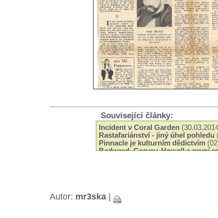
Související články:
Incident v Coral Garden
(30.03.2014
Rastafariánství - jiný úhel pohledu
Pinnacle je kulturním dědictvím
(02
Bedward, Garvey, Howell a první ra
(05.11.2013)
Haile Selassie - Korunovace a její 
Rastafariánství a svazek manelský
Empress Menen Asfaw - ena v poz
Autor:
mr3ska
|
Konopí a náboenství
(04.04.2013)
Haile Selassie a jeho setkání s indi