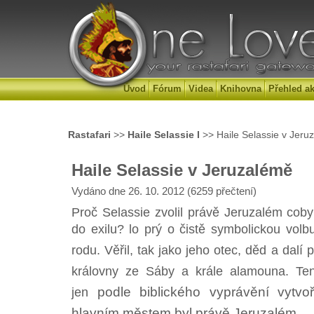
Úvod
Fórum
Videa
Knihovna
Přehled ak
Rastafari
>>
Haile Selassie I
>> Haile Selassie v Jeru
Haile Selassie v Jeruzalémě
Vydáno dne 26. 10. 2012 (6259 přečtení)
Proč Selassie zvolil právě Jeruzalém coby
do exilu? lo prý o čistě symbolickou vol
rodu. Věřil, tak jako jeho otec, děd a dal
královny ze Sáby a krále alamouna. Te
podle biblického vyprávění vytvoři
jen
hlavním městem byl právě Jeruzalém.