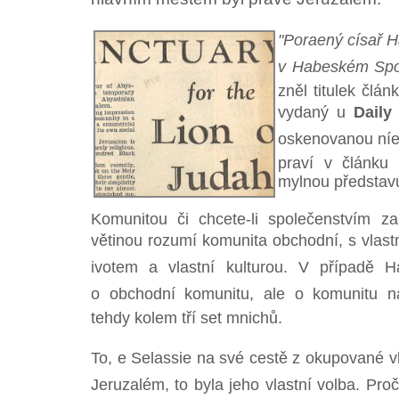
"Poraený císař H
v Habeském Spo
zněl titulek člá
vydaný u
Daily
oskenovanou níe)
praví v článku 
mylnou představ
Komunitou či chcete-li společenstvím z
větinou rozumí komunita obchodní, s vlast
ivotem a vlastní kulturou. V případě H
o obchodní komunitu, ale o komunitu náb
tehdy kolem tří set mnichů.
To, e Selassie na své cestě z okupované vl
Jeruzalém, to byla jeho vlastní volba. Proč ta