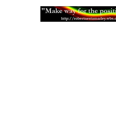
Gorée Island - ostrov otroků
(01.11
Nelson Mandela o Haile Selassiem
Kalifornie je pojmenována podle č
(07.10.2012)
Indiáni jim přezdívali Buffalo Soldi
Rastafariánské hnutí v Anglii
(18.03
Discovering Rastafari
(04.03.2012)
Čei a Etiopie - Od prvních kontakt
(01.12.2011)
Nyahbinghi - legendy praví...
(16.11
Zemřel rádce začínajících kapel K
(09.11.2011)
Rastafariánská setkání
(24.09.2011)
Rasta si stojí za svým
(07.09.2011)
Rasta mluva
(12.04.2011)
Ras Boanerges - zakladatel Youth B
(12.12.2010)
Odeel Nyahbinghi starí Bongo Roc
Jamajský hrdina Paul Bogle
(24.07.
Filozofie a názory Marcuse Garve
Kriticky o Haile Selassiem
(14.12.2
Citace Bible a fráze v reggae
(25.11
Učitel a kazatel Leonard P.Howell
(
Rozíření rasta hudby
(22.10.2009)
Rozhovor s Rasem E.B.
(08.10.2009
Italsko - Etiopská válka
(17.09.2009
Místo zvané Pinnacle
(31.07.2009)