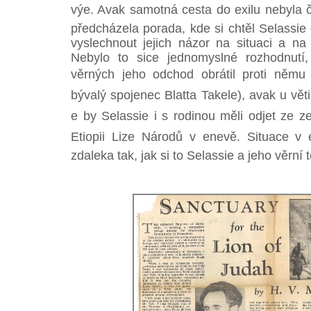
výe. Avak samotná cesta do exilu nebyla č
předcházela porada, kde si chtěl Selassie 
vyslechnout jejich názor na situaci a na
Nebylo to sice jednomyslné rozhodnutí, 
věrných jeho odchod obrátil proti němu 
bývalý spojenec Blatta Takele), avak u vět
e by Selassie i s rodinou měli odjet ze ze
Etiopii Lize Národů v enevě. Situace v 
zdaleka tak, jak si to Selassie a jeho věrní t