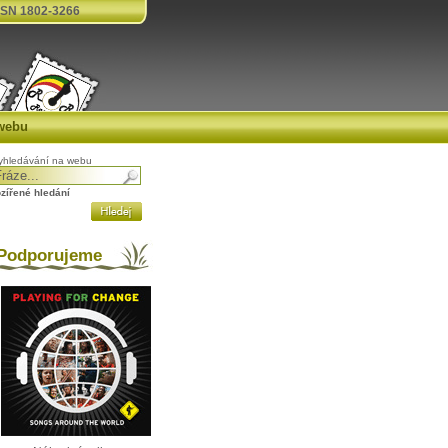
SN 1802-3266
webu
yhledávání na webu
ozířené hledání
odporujeme