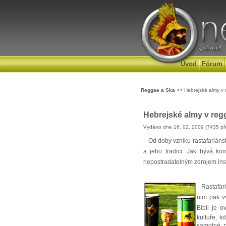
Úvod
Fórum
Reggae a Ska
>> Hebrejské almy v
Hebrejské almy v reg
Vydáno dne 16. 02. 2009 (7435 př
Od doby vzniku rastafariánství
a jeho tradici. Jak bývá kom
nepostradatelným zdrojem inspi
Rastafariá
nim pak vy
Bibli je o
kultuře, k
samotné; p