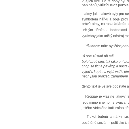
v jejich víře. Od té doby byl
pán pánů, vítězící lev z pokol
almy jako takové byly pro ras
symbolem nářku a boje proti k
právě almy, co rastafariánům
určitým děním a hodnotami v
vyuívány jako určitý nástroj r
Příkladem můe být část jedné 
"ó boe zůstaň při mě,
bojuj proti nim, tak jako oni boj
chop se títu a pavézy, a posta
vyjeď s kopím a vyjdi vstříc těm
nech jsou prokleti, zahanbeni za 
(tento text je ve své podstatě 
Reggae je vlastně takový řetěz
jsou mimo jiné hojně vyuíván
jistého Afrického kulturního d
Tlukot bubnů a nářky rasta
bezútěné sociální, politické č