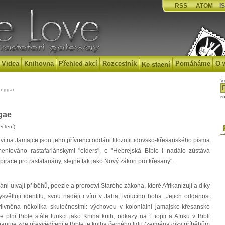
RSS
ATOM
IS
Videa
Knihovna
Přehled akcí
Rozcestník
Pomáháme
O 
Ke staení
V
 reggae
r
gae
ečtení)
P
 na Jamajce jsou jeho přívrenci oddáni filozofii idovsko-křesanského písma
entováno rastafariánskými "elders", e "Hebrejská Bible i nadále zústává
race pro rastafariány, stejně tak jako Nový zákon pro křesany".
ni uívají příběhů, poezie a proroctví Starého zákona, které Afrikanizují a díky
světlují identitu, svou naději i víru v Jaha, ivoucího boha. Jejich oddanost
vlivněna několika skutečnostmi: výchovou v koloniální jamajsko-křesanské
de plní Bible stále funkci jako Kniha knih, odkazy na Etiopii a Afriku v Bibli
anuje zde přesvědčení e Bible je kniha černého lidu (zejména díky příběhům