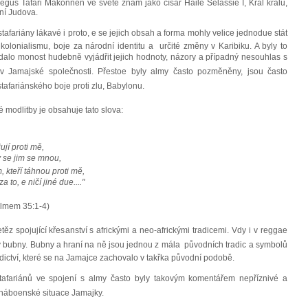
 Negus Tafari Makonnen ve světě znám jako císař Haile Selassie I, Král králů,
ení Judova.
tafariány lákavé i proto, e se jejich obsah a forma mohly velice jednodue stát
olonialismu, boje za národní identitu a určité změny v Karibiku. A byly to
 dalo monost hudebně vyjádřit jejich hodnoty, názory a případný nesouhlas s
 Jamajské společnosti. Přestoe byly almy často pozměněny, jsou často
astafariánského boje proti zlu, Babylonu.
modlitby je obsahuje tato slova:
ují proti mě,
v se jim se mnou,
, kteří táhnou proti mě,
to, e ničí jiné due...."
almem 35:1-4)
 spojující křesanství s africkými a neo-africkými tradicemi. Vdy i v reggae
y bubny. Bubny a hraní na ně jsou jednou z mála původních tradic a symbolů
ědictví, které se na Jamajce zachovalo v takřka původní podobě.
fariánů ve spojení s almy často byly takovým komentářem nepříznivé a
i náboenské situace Jamajky.