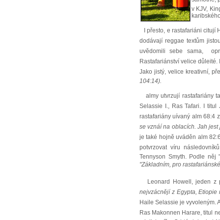
v KJV, Kin
karibského
I přesto, e rastafariáni citu
dodávají reggae textům jistou 
uvědomili sebe sama, opros
Rastafariánství velice důlei
Jako jistý, velice kreativní, p
104:14).
almy utvrzují rastafariány ta
Selassie I., Ras Tafari. I ti
rastafariány uívaný alm 68:4 
se vznáí na oblacích. Jah jest
je také hojně uváděn alm 82:
potvrzovat víru následovníků
Tennyson Smyth. Podle něj "
"Základním, pro rastafariánské 
Leonard Howell, jeden z prv
nejvzácnějí z Egypta, Etiopie
Haile Selassie je vyvoleným. A
Ras Makonnen Harare, titul nejvy