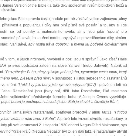
g James Version of the Bible); a také díky společným rysům biblických textů a
 slovníku.
jí Hebrejskou Bibli opravdu často, nadále pro ně zústává velice zajímavou. almy
přitalivost a popularitu. I díky nim plní písně své poslání a to, aby si lidé
tili se od politiky a materiálního světa. almy jsou jako "opora" pro
té. I samotné pěstování a kouření marihuany bývá ospravedlňováno díky almům.
řeklad:
"Jah dává, aby rostla tráva dobytku, a bylina ku potřebě člověku" (alm
ké v tom, e jejich hrdinové, vyvolení a bozi jsou ti správní. Jako císař Haile
tul JAH je svou podstatou zaloen na slově Yahweh (nebo Jahweh). Například
zní:
"Prozpěvujte Bohu, almy zpívejte jménu jeho, vyrovnejte cestu tomu, který
 jméno jeho, plésejte před ním"
. V souvislosti s jistou sebedefinicí rastafariánů
6 ve znění:
"I řekl: I vy jste bohy, jste synové nejvyího"(KJV)
- právě ten toti má
 Jaha. Rastafariáni jsou jiskry boí, děti Jaha Rastafariho, říká rastaman
Jeho veličenstvo" představuje černého boha. A Joseph Owens vysvětluje:
pojetí boství je pochopení následujícího: Bůh je člověk a člověk je Bůh".
ních jamajských rastafariánů, spatřoval proroctví v almu 68:31:
"Přijdou
 rychle vztáhne ruku svou k Bohu".
A právě toto tvrzení utvrdilo rastafariány, e
 kdy při své korunovaci 2. listopadu 1930 obdrel Negus Tafari Makonnen, syn
ího "Krále králů (Negusa Negast)" byl to jen dalí fakt, je rastafariány utvrdil