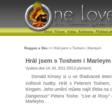
Úvod
Fórum
Videa
Knihovna
Přehled ak
Reggae a Ska
>> Hrál jsem s Toshem i Marleym
Hrál jsem s Toshem i Marleym
Vydáno dne 14. 03. 2011 (5513 přečtení)
Donald Kinsey si u ve třiadvaceti letech
světové hudby. Hrál s Peterem Toshem,
Kingem. Jeho umění můete najít třeba na
Dangerous"
Petera Toshe,
"Live at Roxy"
Marleyho .