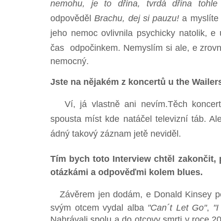
nemohu, je to dřina, tvrdá dřina tohle 
odpověděl
Brachu, dej si pauzu!
a myslíte 
jeho nemoc ovlivnila psychicky natolik, e
čas odpočinkem. Nemyslím si ale, e zrovn
nemocný.
Jste na nějakém z koncertů u the Waile
Ví, já vlastně ani nevím.Těch koncert
spousta míst kde natáčel televizní táb. A
ádný takový záznam jetě neviděl.
Tím bych toto Interview chtěl zakončit,
otázkámi a odpověďmi kolem blues.
Závěrem jen dodám, e Donald Kinsey po a
svým otcem vydal alba
"Can´t Let Go"
,
"
Nahrávali spolu a do otcovy smrti v roce 2