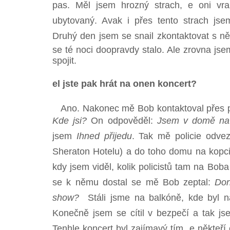
pas. Měl jsem hrozný strach, e oni vr
ubytovaný. Avak i přes tento strach js
Druhý den jsem se snail zkontaktovat s ně
se té noci doopravdy stalo. Ale zrovna js
spojit.
el jste pak hrát na onen koncert?
Ano. Nakonec mě Bob kontaktoval přes pol
Kde jsi?
On odpověděl:
Jsem v domě na 
jsem
Ihned přijedu
. Tak mě policie odve
Sheraton Hotelu) a do toho domu na kopci
kdy jsem viděl, kolik policistů tam na Bob
se k němu dostal se mě Bob zeptal:
Do
show?
Stáli jsme na balkóně, kde byl n
Konečně jsem se cítil v bezpečí a tak j
Tenhle koncert byl zajímavý tím, e někteří