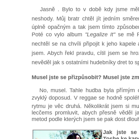
Jasně . Bylo to v době kdy jsme měli 
neshody. Můj bratr chtěl jít jedním směre
úplně opačným a tak jsem tímto způsobem
Poté co vylo album
"Legalize It"
se mě Pe
nechtěl se na chvíli připojit k jeho kapele
jsem. Abych řekl pravdu, cítil jsem se hr
nevěděl jak s ostatními hudebníky dret to 
Musel jste se přizpůsobit? Musel jste zm
No, musel. Tahle hudba byla přímým o
zvyklý doposud. V reggae se hodně spoléh
rytmu je věc druhá. Několikrát jsem si m
lecčems promluvit, abych přesně věděl ja
metod podle kterých jsem se pak dost dlouho
Jak jste se
Toshe ke kap