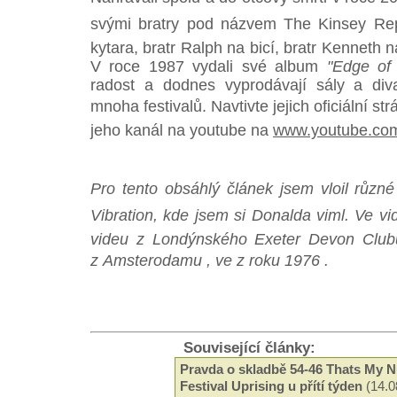
svými bratry pod názvem The Kinsey Repo
kytara, bratr Ralph na bicí, bratr Kenneth 
V roce 1987 vydali své album
"Edge of
radost a dodnes vyprodávají sály a div
mnoha festivalů. Navtivte jejich oficiální st
jeho kanál na youtube na
www.youtube.com
Pro tento obsáhlý článek jsem vloil různ
Vibration, kde jsem si Donalda viml. Ve 
videu z Londýnského Exeter Devon Club
z Amsterodamu , ve z roku 1976 .
Související články:
Pravda o skladbě 54-46 Thats My 
Festival Uprising u přítí týden
(14.0