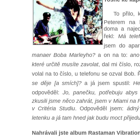
To přilo, kd
Peterem na 
doma a najed
řekl:
Má tel
jsem do apa
manaer Boba Marleyho?
a on na to:
an
které určitě musíte zavolat
, dal mi číslo, r
volal na to číslo, u telefonu se ozval Bob. 
se děje [a smích]?
a já jsem spustil:
H
odpověděl:
Jo, panečku, potřebuju abys
zkusili jsme něco zahrát, jsem v Miami na
v Critéria Studiu
. Odpověděl jsem:
ádn
letenku a já tam hned jak budu moct přijedu
Nahrávali jste album Rastaman Vibratio