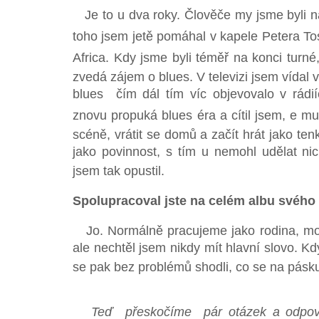
Je to u dva roky. Člověče my jsme byli n
toho jsem jetě pomáhal v kapele Petera T
Africa. Kdy jsme byli téměř na konci turné, 
zvedá zájem o blues. V televizi jsem vídal 
blues čím dál tím víc objevovalo v rádiíc
znovu propuká blues éra a cítil jsem, e mu
scéně, vrátit se domů a začít hrát jako ten
jako povinnost, s tím u nemohl udělat nic
jsem tak opustil.
Spolupracoval jste na celém albu svého
Jo. Normálně pracujeme jako rodina, mohl
ale nechtěl jsem nikdy mít hlavní slovo. Kd
se pak bez problémů shodli, co se na pásku
Teď přeskočíme pár otázek a odpověd