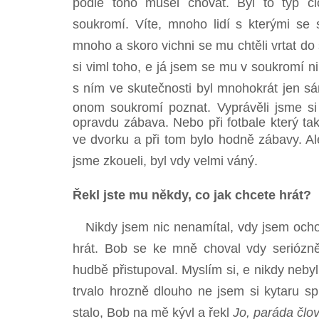
podle toho musel chovat. Byl to typ člo
soukromí. Víte, mnoho lidí s kterými se s
mnoho a skoro vichni se mu chtěli vrtat d
si viml toho, e já jsem se mu v soukromí 
s ním ve skutečnosti byl mnohokrát jen sá
onom soukromí poznat. Vyprávěli jsme si r
opravdu zábava. Nebo při fotbale který tak
ve dvorku a při tom bylo hodně zábavy. Ale
jsme zkoueli, byl vdy velmi váný.
Řekl jste mu někdy, co jak chcete hrát?
Nikdy jsem nic nenamítal, vdy jsem och
hrát. Bob se ke mně choval vdy seriózn
hudbě přistupoval. Myslím si, e nikdy neby
trvalo hrozně dlouho ne jsem si kytaru sp
stalo, Bob na mě kývl a řekl
Jo, paráda člov