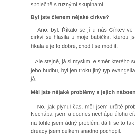
společně s různými skupinami.
Byl jste členem nějaké církve?
Ano, byl. Říkalo se jí u nás Církev ve 
církvi se hlásila u moje babička, kterou 
říkala e je to dobré, chodit se modlit.
Ale stejně, já si myslím, e směr kterého se 
jeho hudbu, byl jen troku jiný typ evangelia
já.
Měl jste nějaké problémy s jejich nábo
No, jak plynul čas, měl jsem určité probl
Nechápal jsem a dodnes nechápu úlohu císa
na tohle jsem ádný problém, dá li se to tak 
dready jsem celkem snadno pochopil.