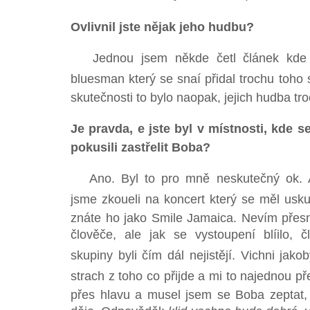
Ovlivnil jste nějak jeho hudbu?
Jednou jsem někde četl článek kde s
bluesman který se snaí přidal trochu toho
skutečnosti to bylo naopak, jejich hudba tro
Je pravda, e jste byl v místnosti, kde se
pokusili zastřelit Boba?
Ano. Byl to pro mně neskutečný ok. 
jsme zkoueli na koncert který se měl usku
znáte ho jako Smile Jamaica. Nevím přes
člověče, ale jak se vystoupení blíilo, č
skupiny byli čím dál nejistějí. Vichni jako
strach z toho co přijde a mi to najednou př
přes hlavu a musel jsem se Boba zeptat,