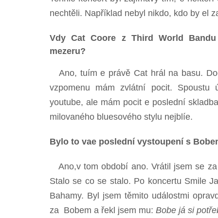
nechtěli. Například nebyl nikdo, kdo by el 
Vdy Cat Coore z Third World Bandu 
mezeru?
Ano, tuím e právě Cat hrál na basu. Dod
vzpomenu mám zvlátní pocit. Spoustu ú
youtube, ale mám pocit e poslední skladb
milovaného bluesového stylu nejblíe.
Bylo to vae poslední vystoupení s Bob
Ano,v tom období ano. Vrátil jsem se za n
Stalo se co se stalo. Po koncertu Smile Ja
Bahamy. Byl jsem těmito událostmi opravdu
za Bobem a řekl jsem mu:
Bobe já si potře