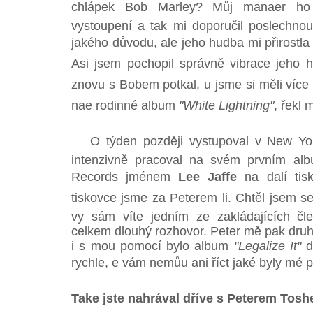
chlápek Bob Marley? Můj manaer ho z
vystoupení a tak mi doporučil poslechnou
jakého důvodu, ale jeho hudba mi přirostla
Asi jsem pochopil správně vibrace jeho h
znovu s Bobem potkal, u jsme si měli více
nae rodinné album
"White Lightning"
, řekl 
O týden později vystupoval v New Yorku
intenzivně pracoval na svém prvním albu
Records jménem
Lee Jaffe
na dalí tis
tiskovce jsme za Peterem li. Chtěl jsem se 
vy sám víte jedním ze zakládajících čl
celkem dlouhý rozhovor. Peter mě pak druh
i s mou pomocí bylo album
"Legalize It"
d
rychle, e vám nemůu ani říct jaké byly mé 
Take jste nahrával dříve s Peterem To