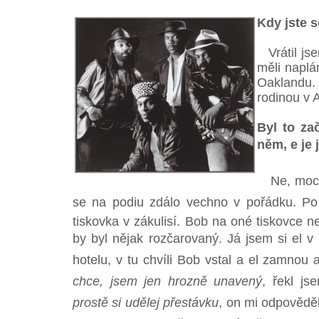
Kdy jste s
Vrátil jse
měli naplá
Oaklandu.
rodinou v 
Byl to za
něm, e je
Ne, moc js
se na podiu zdálo vechno v pořádku. Po k
tiskovka v zákulisí. Bob na oné tiskovce ne
by byl nějak rozčarovaný. Já jsem si el v
hotelu, v tu chvíli Bob vstal a el zamnou 
chce, jsem jen hrozně unavený
, řekl j
prostě si udělej přestávku
, on mi odpovědě