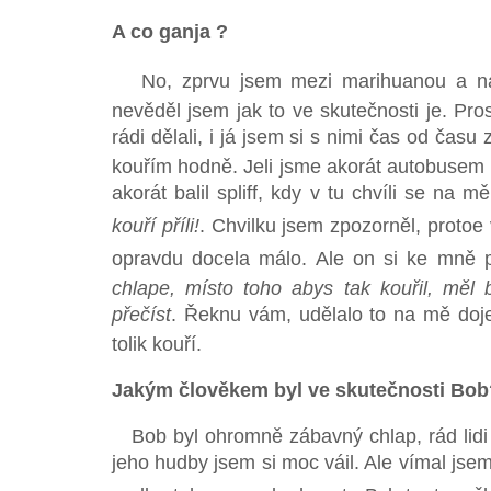
A co ganja ?
No, zprvu jsem mezi marihuanou a nábo
nevěděl jsem jak to ve skutečnosti je. Pro
rádi dělali, i já jsem si s nimi čas od času z
kouřím hodně. Jeli jsme akorát autobusem n
akorát balil spliff, kdy v tu chvíli se na 
kouří příli!
. Chvilku jsem zpozorněl, protoe
opravdu docela málo. Ale on si ke mně p
chlape, místo toho abys tak kouřil, měl b
přečíst
. Řeknu vám, udělalo to na mě doje
tolik kouří.
Jakým člověkem byl ve skutečnosti Bob
Bob byl ohromně zábavný chlap, rád lidi b
jeho hudby jsem si moc váil. Ale vímal js