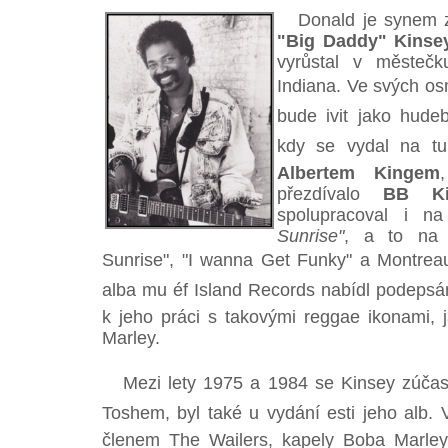
Donald je synem 
"Big Daddy" Kinse
vyrůstal v městeč
Indiana. Ve svých osm
bude ivit jako hude
kdy se vydal na t
Albertem Kingem
přezdívalo
BB Ki
spolupracoval i n
Sunrise"
, a to na 
Sunrise", "I wanna Get Funky" a Montreau
alba mu éf Island Records nabídl podepsá
k jeho práci s takovými reggae ikonami, 
Marley.
Mezi lety 1975 a 1984 se Kinsey zúčast
Toshem, byl také u vydání esti jeho alb.
členem The Wailers, kapely Boba Marley