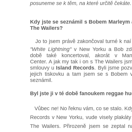
posuneme se k těm, na které určitě čekáte.
Kdy jste se seznámil s Bobem Marleym 
The Wailers?
Jo to jsem právě zakončoval turné k naí
"White Lightning"
v New Yorku a Bob zd
době také koncertoval, akorát v Man
Center. A jak my tak i on s The Wailers js
smlouvy u
Island Records
. Byli jsme poz
jejich tiskovku a tam jsem se s Bobem v
seznámil.
Byl jste ji v té době fanoukem reggae h
Vůbec ne! No řeknu vám, co se stalo. Kdy 
Records v New Yorku, vude visely plakát
The Wailers. Přirozeně jsem se zeptal na