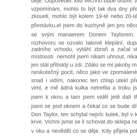
děje. Odpověděl:
klid vechno bude dobré, 
vzpomínám, mohlo to být tak dva dny př
zkoueli, mohlo být kolem 19-té nebo 20-té
přestávku.el jsem do kuchyně jen pro něco
se svým manaerem Donem Taylorem. N
rozhovoru se ozvalo takové klepání, dup
zadního vchodu, vytáhl zbraň a začal st
místnosti  nemohl jsem nikam uhnout, nik
jen stál přitisklý u zdi. Zdálo se mi jakoby m
neskutečný pocit, něco jako ve zpomaleném 
snad i vidím, nakonec ten chlap utekl p
viml, e mě ádná kulka netrefila a troku
jsem k oknu a tam jsem viděl jetě dalí tř
jsem se pod oknem a čekal co se bude dít.
Don Taylor, ten schytal nejvíc kulek, byl v k
krve. Vichni jsme se li schovat do sklepa ne
v oku a nevěděl co se děje. Kdy přijela pol