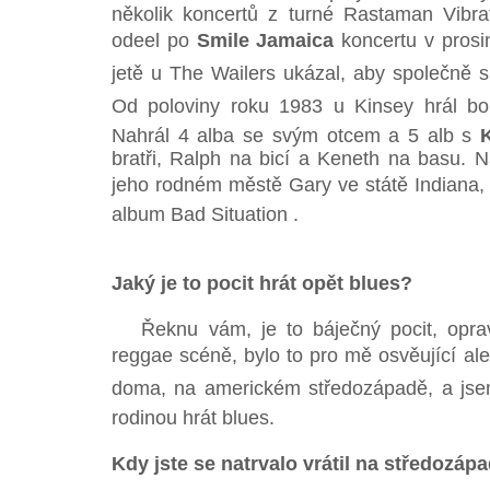
několik koncertů z turné Rastaman Vibr
odeel po
Smile Jamaica
koncertu v prosin
jetě u The Wailers ukázal, aby společně s
Od poloviny roku 1983 u Kinsey hrál b
Nahrál 4 alba se svým otcem a 5 alb s
bratři, Ralph na bicí a Keneth na basu. N
jeho rodném městě Gary ve státě Indiana, 
album Bad Situation .
Jaký je to pocit hrát opět blues?
Řeknu vám, je to báječný pocit, oprav
reggae scéně, bylo to pro mě osvěující al
doma, na americkém středozápadě, a jsem 
rodinou hrát blues.
Kdy jste se natrvalo vrátil na středozáp