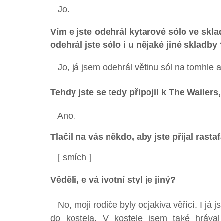
Jo.
Vím e jste odehrál kytarové sólo ve sk
odehrál jste sólo i u nějaké jiné skladby 
Jo, já jsem odehrál větinu sól na tomhle a
Tehdy jste se tedy připojil k The Wailers,
Ano.
Tlačil na vás někdo, aby jste přijal rast
[ smích ]
Věděli, e vá ivotní styl je jiný?
No, moji rodiče byly odjakiva věřící. I já j
do kostela. V kostele jsem také hrával