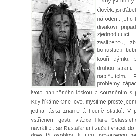
Kdy jsi dobrý 
člověk, jsi ďábe
národem, jeho 
divákovi připa
zjednoduující
zaslíbenou, z
bohoslueb bub
kouří dýmku pln
druhou stranu s
naplňujícím.
problémy západn
ivota naplněného láskou a souzněním s 
Kdy říkáme One love, myslíme prostě jedn
jedna láska znamená hodně skutků. V po
vstřícném gestu vládce Haile Selassieh
navrátilci, se Rastafariáni začali vracet d
dnes íří osobitou kulturu, provázenou 