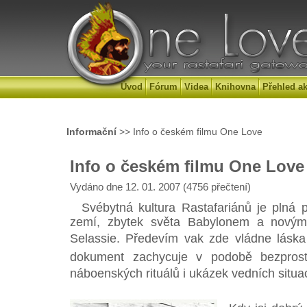
Úvod
Fórum
Videa
Knihovna
Přehled ak
Informační
>> Info o českém filmu One Love
Info o českém filmu One Love
Vydáno dne 12. 01. 2007 (4756 přečtení)
Svébytná kultura Rastafariánů je plná p
zemí, zbytek světa Babylonem a novým 
Selassie. Předevím vak zde vládne láska 
dokument zachycuje v podobě bezprost
náboenských rituálů i ukázek vedních situac