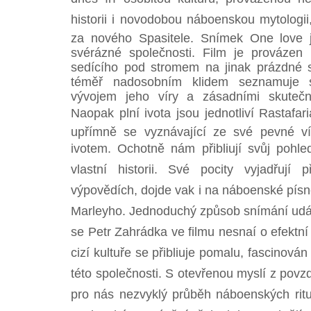
historii i novodobou náboenskou mytologii,
za nového Spasitele. Snímek One love 
svérázné společnosti. Film je provázen
sedícího pod stromem na jinak prázdné s
téměř nadosobním klidem seznamuje 
vývojem jeho víry a zásadními skuteč
Naopak plní ivota jsou jednotliví Rastafar
upřímně se vyznávající ze své pevné vír
ivotem. Ochotně nám přibliují svůj pohle
vlastní historii. Své pocity vyjadřují 
výpovědích, dojde vak i na náboenské písn
Marleyho. Jednoduchý způsob snímání událo
se Petr Zahrádka ve filmu nesnaí o efektní
cizí kultuře se přibliuje pomalu, fascinová
této společnosti. S otevřenou myslí z povzd
pro nás nezvyklý průběh náboenských ritu