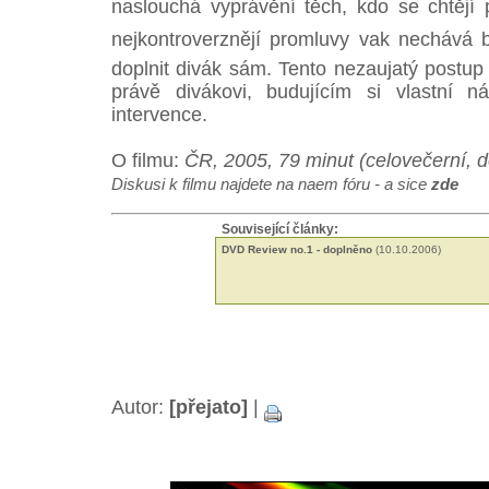
naslouchá vyprávění těch, kdo se chtějí p
nejkontroverznějí promluvy vak nechává 
doplnit divák sám. Tento nezaujatý postup
právě divákovi, budujícím si vlastní n
intervence.
O filmu:
ČR, 2005, 79 minut
(celovečerní, 
Diskusi k filmu najdete na naem fóru - a sice
zde
Související články:
DVD Review no.1 - doplněno
(10.10.2006)
Autor:
[přejato]
|