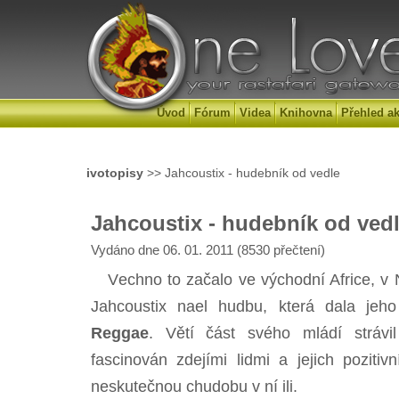
Úvod
Fórum
Videa
Knihovna
Přehled ak
ivotopisy
>> Jahcoustix - hudebník od vedle
Jahcoustix - hudebník od ved
Vydáno dne 06. 01. 2011 (8530 přečtení)
Vechno to začalo ve východní Africe, v N
Jahcoustix nael hudbu, která dala jeho
Reggae
. Větí část svého mládí stráv
fascinován zdejími lidmi a jejich pozitiv
neskutečnou chudobu v ní ili.