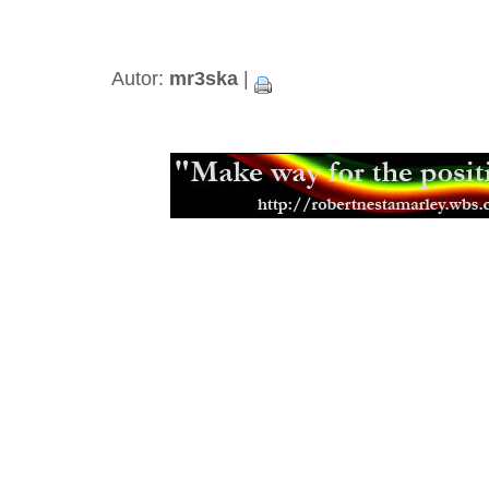
Hudba a filantropie Jah Shaky
(14.0
Tak trochu jiné roots od Black Slat
Neznámí The Blackstones
(13.03.2
Beshara - 18 let kariéry a ádné alb
Autor:
mr3ska
|
Black Roots a jejich militantní pac
Aswad je stálicí britské scény
(18.0
Capital Letters spoluutvářeli brits
(15.12.2013)
Mikey Ras Starr, přítel Petera Tosh
Jamajská kapela Pentateuch
(31.07
Bunny Striker Lee je příera
(24.06.2
Jah Lude je novou vlnou etiopskéh
(28.01.2013)
Muzikant, skladatel a učitel Joe Hi
Errol Thompson produkoval první 
(16.11.2012)
Steel Pulse se učili z nahrávek Ma
(18.09.2012)
Samini a jeho africký dancehall
(21.
Don Letts je srdcem rebel
(02.08.20
Muzikant a producent Oswald Ossi
(10.07.2012)
Zpěvačka a aktivistka Jah9
(04.07.2
Etana nemá v plánu zpomalit
(09.06
Malý velký Half Pint
(03.06.2012)
Earl Chinna Smith ije hudbou
(29.0