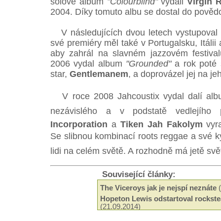
sólové album
"Colourblind"
vydali
Virgin 
2004. Díky tomuto albu se dostal do pově
V následujících dvou letech vystupoval
své premiéry měl také v Portugalsku, Itálii
aby zahrál na slavném jazzovém festival
2006 vydal album
"Grounded"
a rok poté 
star,
Gentlemanem
, a doprovázel jej na j
V roce 2008 Jahcoustix vydal dalí albu
nezávislého a v podstatě vedlejíh
Incorporation
a
Tiken Jah Fakolym
vyra
Se slibnou kombinací roots reggae a své kyt
lidi na celém světě. A rozhodně má jetě sv
Související články:
The Viceroys jak je nejspí neznáte
(
Hopeton Lewis odstartoval rockste
(21.09.2014)
Odeel Uziah Sticky Thompson
(29.