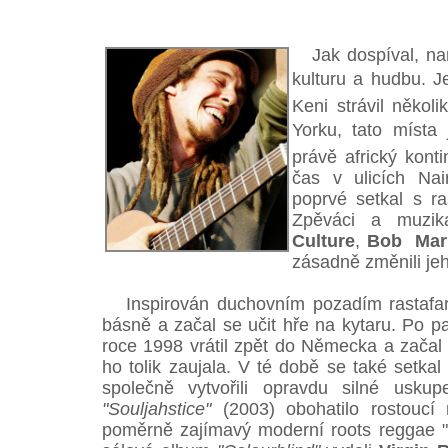
Jak dospíval, narů
kulturu a hudbu. Je
Keni strávil několi
Yorku, tato místa j
právě africký konti
čas v ulicích Nai
poprvé setkal s r
Zpěváci a muzika
Culture
,
Bob Mar
zásadně změnili jeh
Inspirován duchovním pozadím rastafari
básně a začal se učit hře na kytaru. Po pa
roce 1998 vrátil zpět do Německa a začal 
ho tolik zaujala. V té době se také setka
společně vytvořili opravdu silné uskup
"Souljahstice"
(2003) obohatilo rostouc
poměrně zajímavý moderní roots reggae "