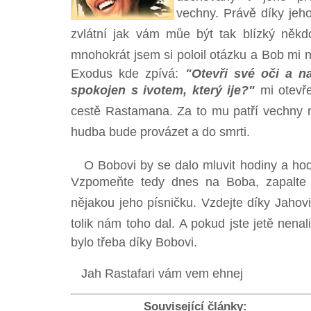
vechny. Právě díky jeho
zvlátní jak vám můe být tak blízký někdo
mnohokrát jsem si poloil otázku a Bob mi 
Exodus kde zpívá:
"Otevři své oči a n
spokojen s ivotem, který ije?"
mi otevř
cestě Rastamana. Za to mu patří vechny m
hudba bude provázet a do smrti.
O Bobovi by se dalo mluvit hodiny a hodin
Vzpomeňte tedy dnes na Boba, zapalte m
nějakou jeho písničku. Vzdejte díky Jahovi
tolik nám toho dal. A pokud jste jetě nenal
bylo třeba díky Bobovi.
Jah Rastafari vám vem ehnej
Související články: