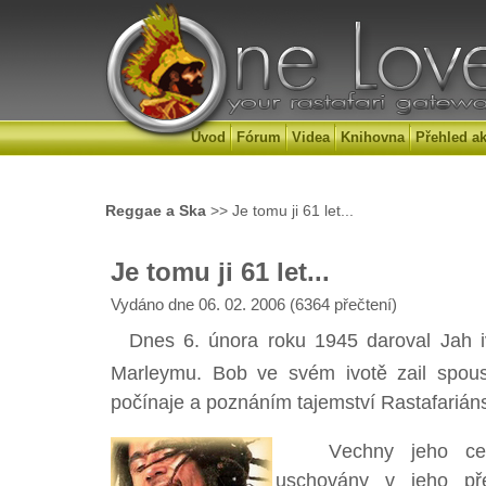
Úvod
Fórum
Videa
Knihovna
Přehled ak
Reggae a Ska
>> Je tomu ji 61 let...
Je tomu ji 61 let...
Vydáno dne 06. 02. 2006 (6364 přečtení)
Dnes 6. února roku 1945 daroval Jah i
Marleymu. Bob ve svém ivotě zail spou
počínaje a poznáním tajemství Rastafariáns
Vechny jeho cenné
uschovány v jeho př