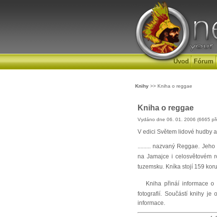
Úvod
Fórum
Knihy
>> Kniha o reggae
Kniha o reggae
Vydáno dne 06. 01. 2006 (6665 př
V edici Světem lidové hudby a w
......... nazvaný Reggae. Jeh
na Jamajce i celosvětovém ro
tuzemsku. Kníka stojí 159 kor
Kniha přináí informace o 
fotografií. Součástí knihy je
informace.