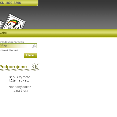
SN 1802-3266
webu
yhledávání na webu
ozířené hledání
odporujeme
Náhodný odkaz
na partnera