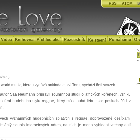
RSS
ATOM
IS
Videa
Knihovna
Přehled akcí
Rozcestník
Pomáháme
O 
Ke staení
V
r
ečtení)
P
orld music, kterou vydává nakladatelství Torst, vychází třetí svazek.......
o autor Saa Neumann připravil souhrnnou studii o afrických kořenech, vzniku
zíření hudebního stylu reggae, který má dlouhá léta tisíce posluchačů i v
un.
vech významných hudebnících spjatých s reggae, doprovozené desítkami
 obsáhlý soupis internetových adres, na nich je mono vyhledat vechny dalí