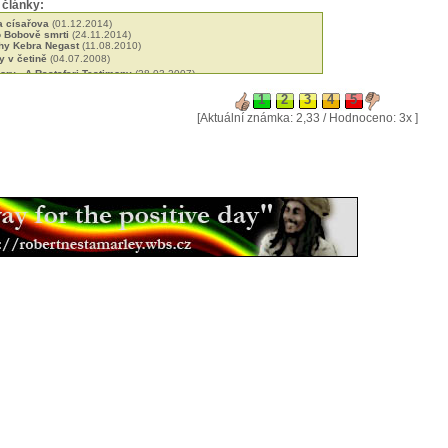
 články:
a císařova
(01.12.2014)
o Bobově smrti
(24.11.2014)
ihy Kebra Negast
(11.08.2010)
 v četině
(04.07.2008)
ry - A Rastafari Testimony
(28.03.2007)
t informace?
(30.01.2006)
Bibli
(10.01.2006)
ích
(26.08.2005)
[Aktuální známka: 2,33 / Hodnoceno: 3x ]