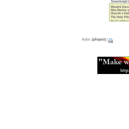
Související
Moudrá hlav
Rita Marley 
Úryvek z kn
The Holy Piby
Book of Memo
Odkud čerpa
Informace o 
Oheň v dlan
Autor:
[přejato]
|